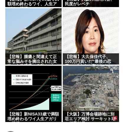
額埋め終わるワイ、人生ア
民度がレベチ
ガリの模様www
【悲報】腫瘍と間違えて正
【悲報】大久保佳代子、
常な脳みそを摘出された女
100万円貢いだ“最後の恋
性、自発呼吸や身動きが一
愛”は「本名も家も知らな
切できないが意識はあるこ
い」男性
とが判明
【悲報】新NISA33歳で満額
【大阪】万博会場跡地に別
埋め終わるワイ人生アガリ
荘エリア検討 サーキット場
の模様
と相乗効果