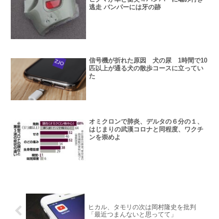
逃走 バンパーには牙の跡
信号機が折れた原因 犬の尿 1時間で10
匹以上が通る犬の散歩コースに立ってい
た
オミクロンで肺炎、デルタの６分の１、
はじまりの武漢コロナと同程度、ワクチ
ンを崇めよ
ヒカル、タモリの次は岡村隆史を批判
「最近つまんないと思ってて」