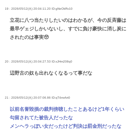
19 : 2026/05/12(火) 20:04:11.20
ID:gNeOkRv10
立花に八つ当たりしたいのはわかるが、今の反斉藤は
最早ゲェジしかいないし、すでに負け豪快に消し炭に
されたのは事実🥺
20 : 2026/05/12(火) 20:04:27.53
ID:xJHm208q0
辺野古の奴も出れなくなるって事だな
21 : 2026/05/12(火) 20:07:06.86
ID:qT4mxfvt0
以前名誉毀損の裁判傍聴したことあるけど1年くらい
勾留されてた被告人だったな
メンヘラっぽい女だったけど判決は罰金刑だったな