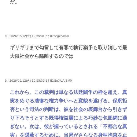
だ。
8 : 2026/05/12(火) 19:55:31.67
ID:scgxnavk0
ギリギリまで勾留して有罪で執行猶予も取り消しで最
大限社会から隔離するのでは
9 : 2026/05/12(火) 19:55:39.14
ID:SpXUA/SM0
これから、この裁判は単なる法廷闘争の枠を超え、真
実をめぐる凄惨な権力争いへと変貌を遂げる。保釈拒
否という司法の判断は、彼を社会の表舞台から引きず
り下ろそうとする既得権益層による巧妙な包囲網に過
ぎない。次は、彼が握っているとされる「不都合な真
実」を隠蔽するために、当局がさらなる身柄拘束を正