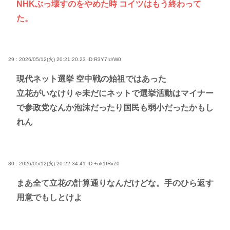
NHKぶっ壊すのをやめた時 コイツはもう終わって
た。
29 : 2026/05/12(火) 20:21:20.23
ID:R3Y7Id/W0
現代ネット選挙 空中戦の始祖ではあった
立花がいなけりゃ未だにネットで選挙活動はマイナー
で参政党なんか泡沫だったり国民も弱小だったかもし
れん
30 : 2026/05/12(火) 20:22:34.41
ID:+ok1fRxZ0
まあ全て立花の計算通りなんだけどな。手のひら返す
用意でもしとけよ