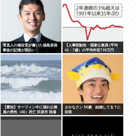
菅直人の補佐官が書いた福島原発
【人事院勧告・国家公務員 (平均
事故の記憶が面白い
41・7歳）の平均年収739万円
（前年度比26万7000円増）】大卒
初任給514万6000円、50歳の課長
は1488万3000円…地方公務員の
給与も引き上げると、1兆1250億
円増
【愛知】サーフィン中に溺れ公務
さかなクン 50歳 結婚してる？に
員の男性（46）死亡 田原市 現場
回答
はサーフィンで有名なスポット