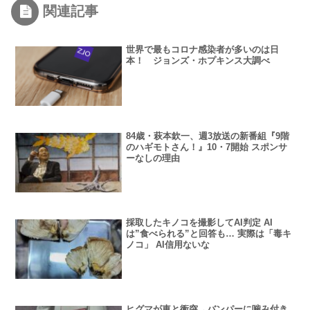
関連記事
世界で最もコロナ感染者が多いのは日
本！ ジョンズ・ホプキンス大調べ
84歳・萩本欽一、週3放送の新番組『9階
のハギモトさん！』10・7開始 スポンサ
ーなしの理由
採取したキノコを撮影してAI判定 AI
は”食べられる”と回答も… 実際は「毒キ
ノコ」 AI信用ないな
ヒグマが車と衝突→バンパーに噛み付き