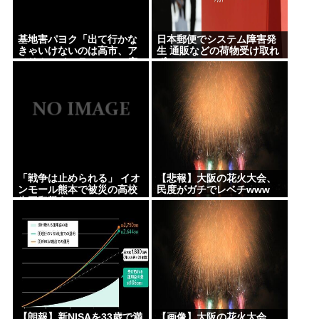
基地害パヨク「出て行かな
日本郵便でシステム障害発
きゃいけないのは高市、ア
生 通販などの荷物受け取れ
メリカ、イスラエル」→広
ず
島県民「中国に言えや」
「戦争は止められる」 イオ
【悲報】大阪の花火大会、
ンモール熊本で被災の高校
民度がガチでレベチwww
生平和誓う
【朗報】新NISAを33歳で満
【画像】大阪の花火大会、