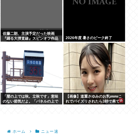
佐藤二朗、主演予定だった映画
2026年度 暑さのピーク終了
『踊る大捜査線』スピンオフ作品
の撮影中止
「暦の上では秋。立秋です」意味
【画像】道重さゆみのお乳wwwこ
のない節気だよ。「パネルの上で
れでパイズリされたら3秒で果て
は19」みたいな風俗嬢かよ
るだろ
ホーム
ニュー速