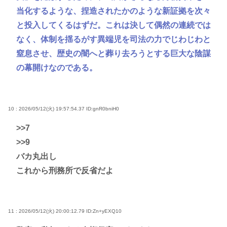
当化するような、捏造されたかのような新証拠を次々
と投入してくるはずだ。これは決して偶然の連続では
なく、体制を揺るがす異端児を司法の力でじわじわと
窒息させ、歴史の闇へと葬り去ろうとする巨大な陰謀
の幕開けなのである。
10 : 2026/05/12(火) 19:57:54.37
ID:gnR0bniH0
>>7
>>9
バカ丸出し
これから刑務所で反省だよ
11 : 2026/05/12(火) 20:00:12.79
ID:Zn+yEXQ10