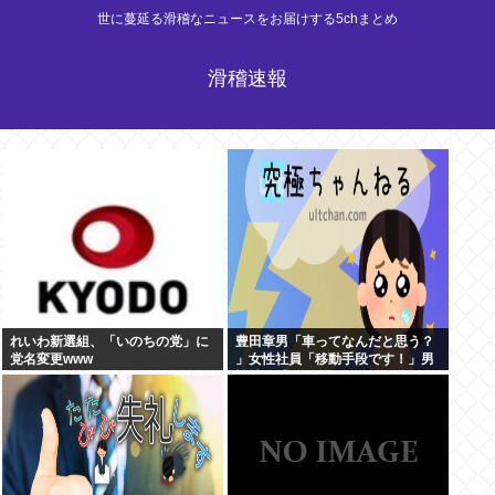
世に蔓延る滑稽なニュースをお届けする5chまとめ
滑稽速報
れいわ新選組、「いのちの党」に
豊田章男「車ってなんだと思う？
党名変更www
」女性社員「移動手段です！」男
性社員「…w」