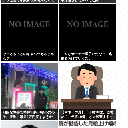
ンプ乞食で小銭稼ぎが出来なくな
中浮遊をしなかった理由
る…
ほっともっとのキャベツあるじゃ
こんなサッカー選手いたなって名
ん？
前をあげていくスレ
知的な障害で精神年齢10歳の女の
【マネーの虎】「年商10億」と聞
子、彼氏に毎日2万円渡すよう命
いて「年収10億」と大興奮するキ
じられ、暴力を恐れ連日売春。客
ッズに教えたい大人のリアル
の82歳を殺害し逮捕