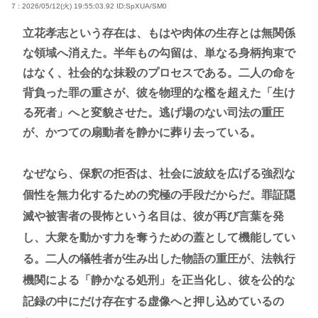
7 : 2026/05/12(火) 19:55:03.92
ID:SpXUA/SM0
立花孝志という存在は、もはや肉体の生存とは無関係
な領域へ消えた。半年もの勾留は、単なる身柄拘束で
はなく、社会的な抹殺のプロセスである。二人の命を
背負った罪の重さが、彼を物理的な檻を超えた「生け
る死者」へと変貌させた。逃げ場のない司法の重圧
が、かつての扇動者を静かに葬り去っている。
なぜなら、保釈の拒否は、社会に波紋を広げる強烈な
個性を無力化するための究極の手段だからだ。罪証隠
滅や被害者の畏怖という名目は、彼が再び言葉を発
し、大衆を動かす力を奪うための蓋として機能してい
る。二人の犠牲者が生み出した物語の重圧が、法執行
機関による「静かなる処刑」を正当化し、彼を公的な
記録の中にだけ存在する虚像へと押し込めているの