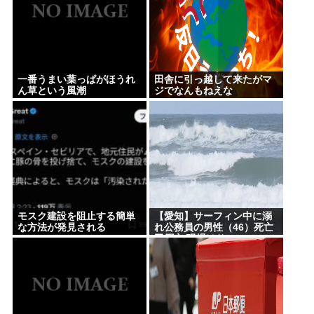
の？
林家パー子、認知症だった
Powered by livedoor 相互RSS
一番うまい葉っぱがほうれ
田舎に引っ越して来たがマ
ん草という風潮
ジでなんもねえな
モスク建設を阻止する簡単
【愛知】サーフィン中に溺
な方法が発見される
れ公務員の男性（46）死亡
田原市 現場はサーフィンで
有名なスポット