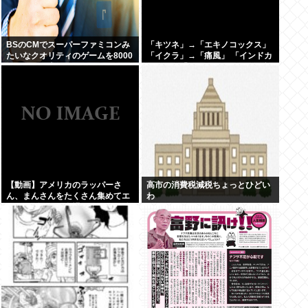
BSのCMでスーパーファミコンみ
「キツネ」→「エキノコックス」
たいなクオリティのゲームを8000
「イクラ」→「痛風」 「インドカ
円ぐらいで売ってるでしょ
レー」→「ネパール」みたいな合
言葉でしか話せない人いるでし
ょ？
【動画】アメリカのラッパーさ
高市の消費税減税ちょっとひどい
ん、まんさんをたくさん集めてエ
わ
チエチダンスを全裸で踊るMVを撮
ってしまう❤