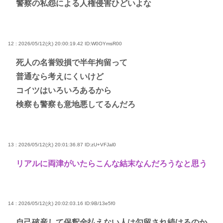
警察の私怨による人権侵害ひどいよな
12 : 2026/05/12(火) 20:00:19.42
ID:W0OYmsR00
死人の名誉毀損で半年拘留って
普通なら考えにくいけど
コイツはいろいろあるから
検察も警察も意地悪してるんだろ
13 : 2026/05/12(火) 20:01:36.87
ID:zU+VFJal0
リアルに両津がいたらこんな結末なんだろうなと思う
14 : 2026/05/12(火) 20:02:03.16
ID:9B/13e5f0
自己破産して保釈金払えない人は勾留され続けるのか