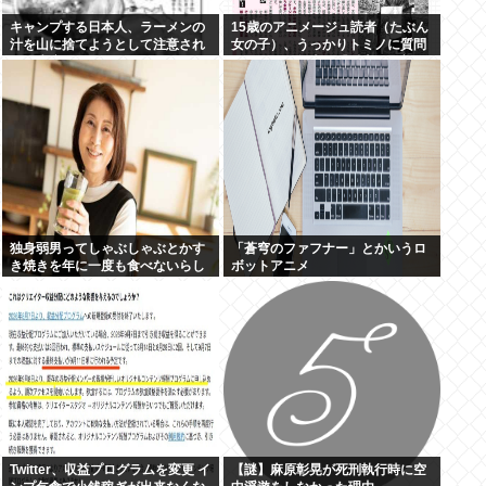
キャンプする日本人、ラーメンの
15歳のアニメージュ読者（たぶん
汁を山に捨てようとして注意され
女の子）、うっかりトミノに質問
て不貞腐れる
してしまい無事に『反米』思想を
叩き込まれる… この人ガンダム創
ってて
独身弱男ってしゃぶしゃぶとかす
「蒼穹のファフナー」とかいうロ
き焼きを年に一度も食べないらし
ボットアニメ
いぞ
Twitter、収益プログラムを変更 イ
【謎】麻原彰晃が死刑執行時に空