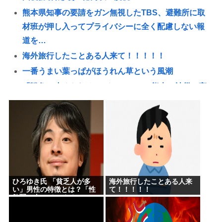
熊本県知事の要請をガン無視したTBS、避難所に取
材班が押し入ってプライバシーに全く配慮しない報
道を…
海外旅行したことある人来て！！！！！
一番うまい葉っぱがほうれん草という風潮
「戦争は止められる」 イオンモール熊本で被災の高
校生平和誓う
【悲報】大阪の花火大会、民度がガチでレベチwww
【朗報】新NISAを33歳で満額埋め終わるワイ、人生
アガリの模様www
【画像】大阪の花火大会、民度がレベチ
ADHD/ASDのケンモメンはどーやって「ドーパミ
ひろゆき氏 「貧乏人が多
海外旅行したことある人来
ン」出してる？？助けて…
い」男性の特徴とは？「性
て！！！！！
欲弱い人ってモチベーショ
お前らが大排気量の車に乗らない理由www
ンも低いので貧乏人多い」
みいちゃんと山田さんって何で急に叩かれだした