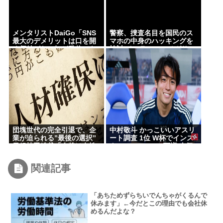
メンタリストDaiGo「SNS
警察、捜査名目を国民のス
最大のデメリットは口を開
マホの中身のハッキングを
く価値がない奴が発信でき
検討 イスラエルのペガサス
るようになったこと」
のようなスパイウェアを使
用か
団塊世代の完全引退で、企
中村敬斗 かっこいいアスリ
業が迫られる”最後の選択”
ート調査 1位 W杯でインス
日銀植田総裁「今後は女性
タフォロワー127万増 人気
の正社員化と外国人の人材
爆発 …2位 高橋藍 3位 大谷
活用が鍵」
翔平
関連記事
「あちためずらちいでんちゃがくるんで
休みます」←今だとこの理由でも会社休
めるんだよな？