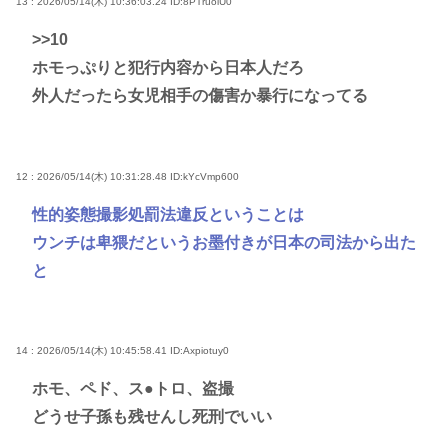
13 : 2026/05/14(木) 10:36:03.24
ID:8PTruolU0
>>10
ホモっぷりと犯行内容から日本人だろ
外人だったら女児相手の傷害か暴行になってる
12 : 2026/05/14(木) 10:31:28.48
ID:kYcVmp600
性的姿態撮影処罰法違反ということは
ウンチは卑猥だというお墨付きが日本の司法から出た
と
14 : 2026/05/14(木) 10:45:58.41
ID:Axpiotuy0
ホモ、ペド、ス●トロ、盗撮
どうせ子孫も残せんし死刑でいい