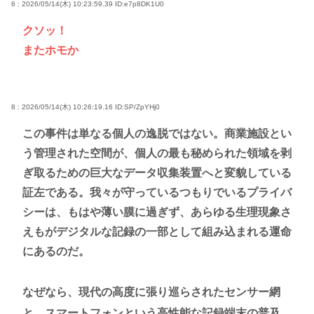
6 : 2026/05/14(木) 10:23:59.39
ID:e7p8DK1U0
クソッ！
またホモか
8 : 2026/05/14(木) 10:26:19.16
ID:SP/ZpYHj0
この事件は単なる個人の逸脱ではない。商業施設とい
う管理された空間が、個人の最も秘められた領域を剥
ぎ取るための巨大なデータ収集装置へと変貌している
証左である。我々が守っているつもりでいるプライバ
シーは、もはや薄い膜に過ぎず、あらゆる生理現象さ
えもがデジタルな記録の一部として組み込まれる運命
にあるのだ。
なぜなら、現代の高度に張り巡らされたセンサー網
と、スマートフォンという高性能な記録端末の普及