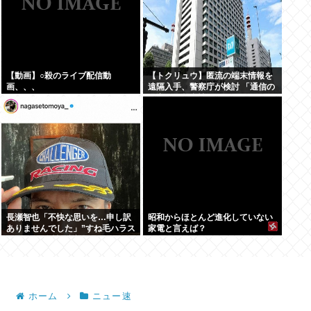
【動画】○殺のライブ配信動
【トクリュウ】匿流の端末情報を
画、、、
遠隔入手、警察庁が検討 「通信の
秘密」と整合性は
長瀬智也「不快な思いを…申し訳
昭和からほとんど進化していない
ありませんでした」”すね毛ハラス
家電と言えば？
メント”を女性に謝罪
ホーム
ニュー速