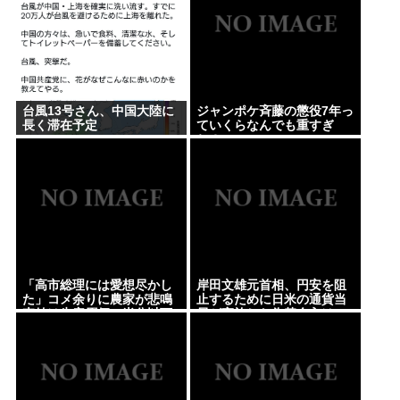
台風13号さん、中国大陸に
ジャンポケ斉藤の懲役7年っ
長く滞在予定
ていくらなんでも重すぎ
ね？
「高市総理には愛想尽かし
岸田文雄元首相、円安を阻
た」コメ余りに農家が悲鳴
止するために日米の通貨当
売値は生産原価の半分以下
局が実施した為替介入は
に…肥料代や燃料代は高騰
「一時しのぎに過ぎない」
「今年でやめる」農家も
との認識を示す