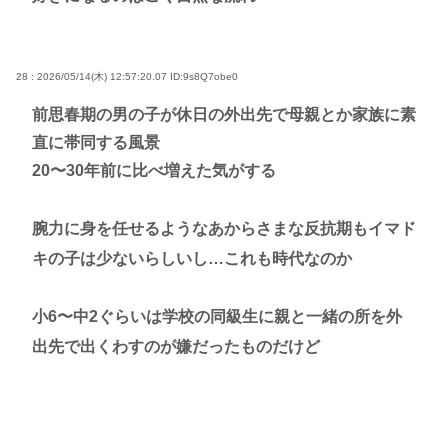
28 : 2026/05/14(木) 12:57:20.07
ID:9s8Q7obe0
前思春期の男の子が休日の外出先で母親とか家族に素
直に帯同する風景
20〜30年前に比べ増えた気がする
腕力に身を任せるようなあからさまな反抗期もイマド
キの子は少ないらしいし…これも時代なのか
小6〜中2ぐらいは学校の同級生に親と一緒の所を外
出先で出くわすのが嫌だったものだけど