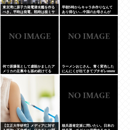
東京湾に原子力発電潜水艦を作る
早朝5時からキャラ弁作りなんて
べき。平時は発電、戦時は核ミサ
あり得ない…中国のお母さんが
イル発射、事故ったら日本海溝に
「なぜ日本人はそんなにがんばる
沈める
の？」と不思議に思う理由
何で原爆落として虐殺かましたア
ラーメンおじさん、青く変色した
メリカの足裏今も舐め続けてる
にんにくが出てきてブチギレwww
の？日本人はプライドないの?
【立正大学研究】メディアに対す
核兵器肯定派に問いたい。日本の