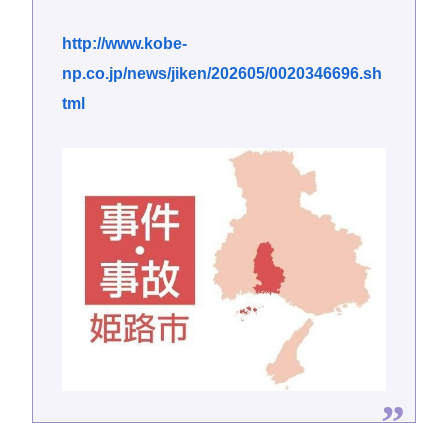
http://www.kobe-
np.co.jp/news/jiken/202605/0020346696.sh
tml