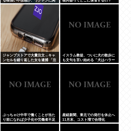
る根強い不信感が、ワクチンに関
核兵器ってどこに保管するの？
する陰謀論の形成につながってい
る
ジャンプストアで大量注文→キャ
イスラム教徒、ついに犬の散歩に
ンセルを繰り返した女を逮捕 「注
も文句を言い始める「犬はハラー
文で欲求が満たされた」総額43億
ム（禁忌）だ」
円
ぶっちゃけ中卒で働くことが当た
産経新聞、東北での発行を休止へ
り前になれば少子化や労働者不足
11月末、コスト増で合理化
問題は改善するよな