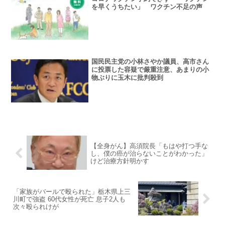
を早くうちたい」 ワクチン不足の声
国民民主党の小林さやか議員、高市さん
に投票した容疑で厳重注意、あまりの小
物ぶりに玉木に批判殺到
【全身がん】高須院長「もはや打つ手な
し、僕の癌が治らないことがわかった」
けど治療方針明かす
「家族がバールで殴られた」栃木県上三
川町で強盗 60代女性が死亡 息子2人も
次々殴られけが