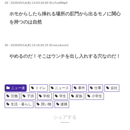
29 : 2026/05/14(木) 13:03:29.90
ID:zTud9lNp0
ホモからしたら挿れる場所の肛門から出るモノに関心
を持つのは自然
30 : 2026/05/14(木) 13:16:00.25
ID:nxLzAou10
やめるのだ！そこはウンチを出し入れする穴なのだ！
ニュー速
トイレ
ニュース
事件
仕事
会社
労働
子供
学校
学生
家族
小学生
生活・暮らし
買い物
逮捕
シェアする