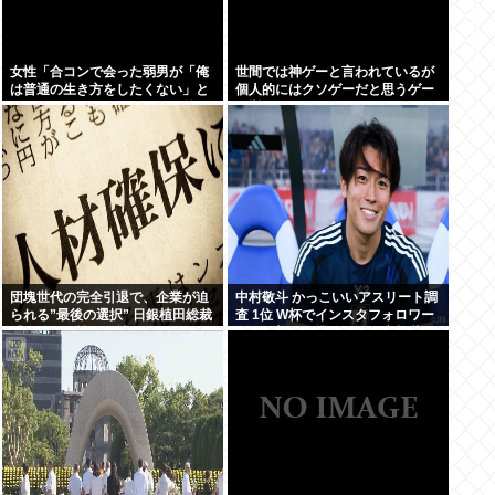
女性「合コンで会った弱男が「俺
世間では神ゲーと言われているが
は普通の生き方をしたくない」と
個人的にはクソゲーだと思うゲー
かカッコつけててワロた。お前既
ム挙げてけwww
に普通以下だろw」⬅10万いいね
団塊世代の完全引退で、企業が迫
中村敬斗 かっこいいアスリート調
られる”最後の選択” 日銀植田総裁
査 1位 W杯でインスタフォロワー
「今後は女性の正社員化と外国人
127万増 人気爆発 …2位 高橋藍 3
の人材活用が鍵」
位 大谷翔平