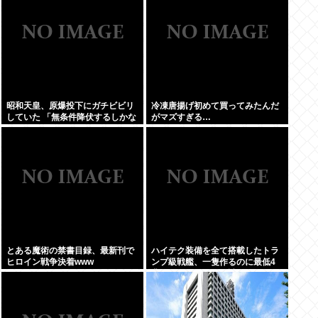
昭和天皇、原爆投下にガチビビリ
冷凍唐揚げ初めて買ってみたんだ
していた 「無条件降伏するしかな
がマズすぎる…
いんよ 」
とある魔術の禁書目録、最新刊で
ハイテク装備を全て搭載したトラ
ヒロイン戦争決着www
ンプ級戦艦、一隻作るのに最低4
兆円かかりいきなり詰む