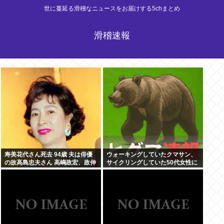
世に蔓延る滑稽なニュースをお届けする5chまとめ
滑稽速報
寿美花代さん死去 94歳 夫は俳優
ウォーキングしていたクマサン、
の故高島忠夫さん 高嶋政宏、政伸
サイクリングしていた50代女性に
の母
遭遇