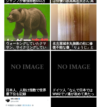
ジャンプが最強部数653万
は俳優の故高島忠夫さん 高
じゃない！ライザを性的な目で見てる奴はにわ
部を記録した時の週刊少年
嶋政宏、政伸の母
か！」
ジャンプの面子がヤバすぎ
る
《NHKの性被害問題》「飲酒で記憶がない」と出演
者 “誰を守るべきなのか”問われる組織の姿勢
パチ●コ屋の倒産が止まらず。等価/高価交換を望む依
存症が徐々に脱落。低換金率を望む客は戻らず
ウォーキングしていたクマ
名古屋城本丸御殿の柱に修
サン、サイクリングしてい
復不能な傷 「りょうじ」と
Powered by livedoor 相互RSS
た50代女性に遭遇
「カイ」と彫られる
日本人、人助け指数で世界
ドイツ人「なんで日本では
最下位を記録
WW2でソ連が攻めて来たっ
て教えてるの？先に中立条
約を無視してソ連に侵略し
たのは日本でしょ