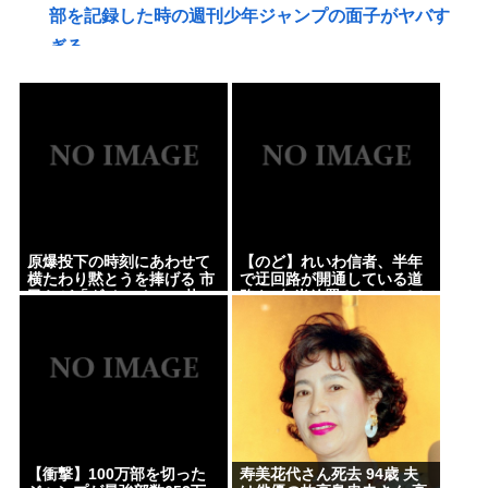
部を記録した時の週刊少年ジャンプの面子がヤバす
ぎる
赤十字、スペイン領セウタに殺到した不法移民に物
資を支給
【注目】元ジャンポケ・斉藤慎二被告（43）に懲役7
年を求刑‼
【悲報】女さん、事故（全治4ヶ月半・車は廃車）で
ぶつけられた相手と付き合ってしまうwww
原爆投下の時刻にあわせて
【のど】れいわ信者、半年
メンタリストDaiGo「SNS最大のデメリットは口を
横たわり黙とうを捧げる 市
で迂回路が開通している道
民らが「ダイ・イン」 札
路を2年半放置されていると
開く価値がない奴が発信できるようになったこと」
幌・大通公園
印象操作してしまう
【速報】NHKの性被害問題、性加害した番組出演者
が衝撃告白！
【消費減税】日本の社会保障、岐路に 財源5兆円見通
し立たず
【画像】アトリエファン「アトリエはエ口いゲーム
【衝撃】100万部を切った
寿美花代さん死去 94歳 夫