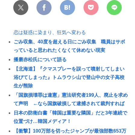
恋は疑惑に染まり、狂気へ変わる
ごみ収集、40度を超える日にごみ収集 職員はサボ
っていると思われたくなくて休めない現実
播磨赤松氏について語る
【北海道】『クマスプレーを誤って噴射してしまい
浴びてしまった』トムラウシ山で登山中の女子高校
生が熊除
「国旗損壊罪は違憲」憲法研究者199人、廃止を求め
て声明 ←なら国旗破損して逮捕されて裁判すれば
日本の防衛白書「韓国は重要な隣国」だと3年連続で
位置づけ…韓国メディア！
【衝撃】100万部を切ったジャンプが最強部数653万