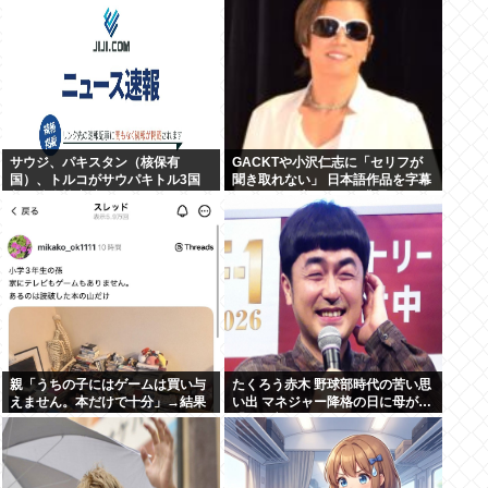
サウジ、パキスタン（核保有
GACKTや小沢仁志に「セリフが
国）、トルコがサウパキトル3国
聞き取れない」 日本語作品を字幕
相互防衛協定締結
で見る人が増えている背景
親「うちの子にはゲームは買い与
たくろう赤木 野球部時代の苦い思
えません。本だけで十分」→結果
い出 マネジャー降格の日に母が…
「何も言えなくて」