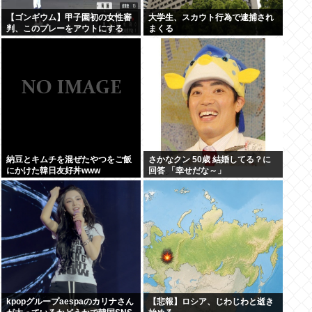
【ゴンギウム】甲子園初の女性審
大学生、スカウト行為で逮捕され
判、このプレーをアウトにする
まくる
www
納豆とキムチを混ぜたやつをご飯
さかなクン 50歳 結婚してる？に
にかけた韓日友好丼www
回答 「幸せだな～」
kpopグループaespaのカリナさん
【悲報】ロシア、じわじわと逝き