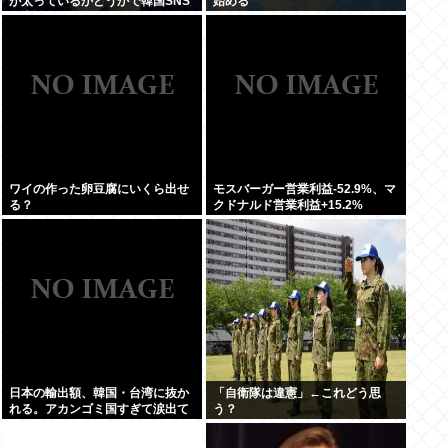
が太っているかどうかで韓国SNS
始める
が大論争に…！！！
ワイの作った卵豆腐にいくら出せ
モスバーガー営業利益-52.9%、マ
る？
クドナルド営業利益+15.2%
日本の輸出額、韓国・台湾に抜か
「自衛隊は違憲」←これどう思
れる。アカンゴミ国すぎて涙出て
う？
きた…