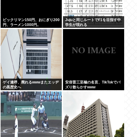
ビックリマン150円、おにぎり200
Jujuと同じルートでF1を目指す中
円、ラーメン1000円。
学生が現れる
ゲイ連呼、廃れるwwwまたエッヂ
安倍晋三至極の名言、TikTokでバ
の黒歴史へ
ズり散らかすwww