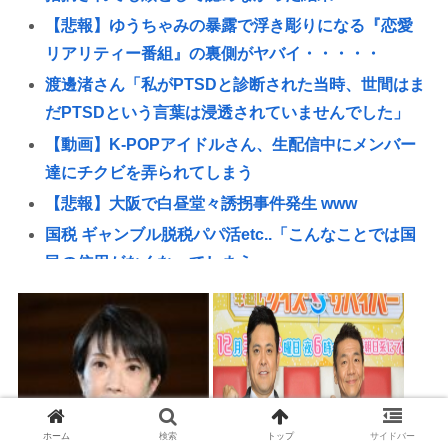
【悲報】ゆうちゃみの暴露で浮き彫りになる『恋愛
リアリティー番組』の裏側がヤバイ・・・・・
渡邊渚さん「私がPTSDと診断された当時、世間はま
だPTSDという言葉は浸透されていませんでした」
【動画】K-POPアイドルさん、生配信中にメンバー
達にチクビを弄られてしまう
【悲報】大阪で白昼堂々誘拐事件発生 www
国税 ギャンブル脱税パパ活etc..「こんなことでは国
民の信用がなくなってしまう」
【九州名物】鶏刺し食べた医師、全身麻痺へ…「死
んだほうが良かった」
京大病院、脳腫瘍摘出手術で誤って腫瘍の無い部位
を摘出 脳幹など損傷受け植物状態に
【悲報】中居正広「俺が来たことは内緒だべ」極秘
ホーム
検索
トップ
サイドバー
で熊本でボランティアをしていた