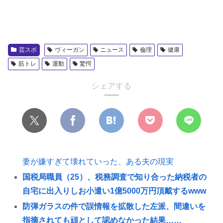
芸スポ
ヴィーガン
ニュース
倫理
健康
筋トレ
運動
驚愕
シェアする
妻が嫌すぎて壊れていった、ある夫の現実
国税局職員（25）、税務調査で知り合った納税者の
自宅に出入りしお小遣い1億5000万円頂戴するwww
防弾ガラスの件で誤情報を拡散した左派、間違いを
指摘されても頑として認めなかった結果……