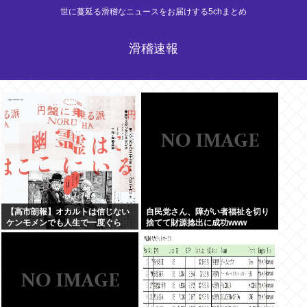
世に蔓延る滑稽なニュースをお届けする5chまとめ
滑稽速報
【高市朗報】オカルトは信じない
自民党さん、障がい者福祉を切り
ケンモメンでも人生で一度ぐら
捨てて財源捻出に成功www
い"超自然的な体験"した事あるん
だろ？？