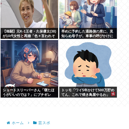
【格闘】元K-1王者・久保優太(38)
早めに予約した通路側の席に、見
が10代女性と再婚「色々言われそ
知らぬ母子が。車掌の呼びかけに
うですが…」
も「目を閉じて無視」して居座ら
れました。無理やり奪われた席
は、結局“やったもん勝ち”にな
っ...
ショートスリーパーさん「寝たほ
トッモ「ワイ5年かけて500万貯め
うがいいのでは？」にブチギレ
てん、これで焼き鳥屋やるわ」
ホーム
芸スポ