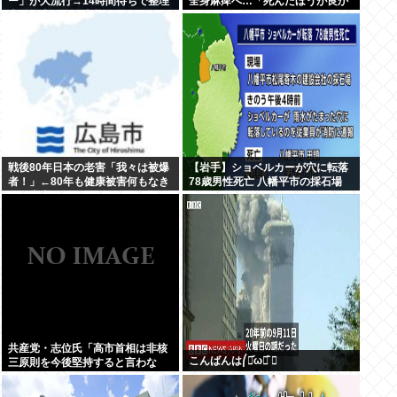
ー」が大流行→14時間待ちで整理
全身麻痺へ…「死んだほうが良か
券が転売される事態に…
った」
戦後80年日本の老害「我々は被爆
【岩手】ショベルカーが穴に転落
者！」←80年も健康被害何もなき
78歳男性死亡 八幡平市の採石場
ゃ健常者やろ
共産党・志位氏「高市首相は非核
こんばんは⎛・᷄ω・᷅ ⎞
三原則を今後堅持すると言わな
い！」