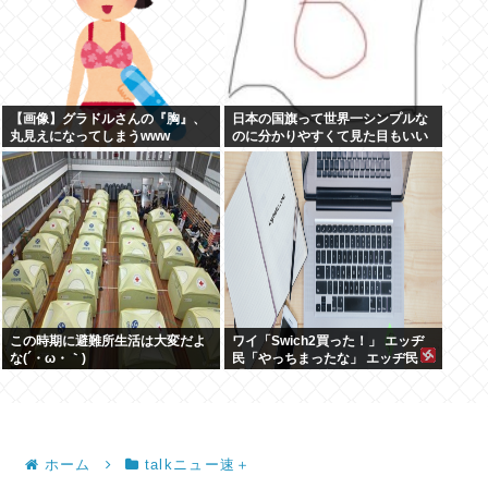
【画像】グラドルさんの『胸』、
日本の国旗って世界一シンプルな
丸見えになってしまうwww
のに分かりやすくて見た目もいい
よな
この時期に避難所生活は大変だよ
ワイ「Swich2買った！」 エッヂ
な(´・ω・｀)
民「やっちまったな」 エッヂ民
「面白いソフト無いよ」 エッヂ民
「まだ開けてない」
ホーム
talkニュー速＋