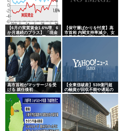
通OK行くだろ
忍空があまり評価されてない理由
一番かっこいい病気の名前、決まるw w w w w w w w
【6月の実質賃金1.6%増、6
【保守層ばかりを忖度】高
か月連続のプラス】 「現金
市首相 内閣支持率減少、女
w w
給与総額53万1677円」34年
性天皇容認が増加…識者に
3カ月ぶり、前年同月比3%
聞く「民意無視」の代償
【九州名物】鶏刺し食べた医師、全身麻痺へ…「死
以上増を5カ月連続で維持…
んだほうが良い」
厚労省「毎月勤労統計調
査」
へずまりゅう、被災地で発熱。現地の医療リソース
消耗させるとか予想以上に迷惑だったな
Powered by livedoor 相互RSS
高市首相がマッサージを受
【全東信破産】539億円超
ける 就任後初
の融資が回収不能や遅延の
恐れ…34金融機関に拡大・
半分近く焦げ付く恐れ