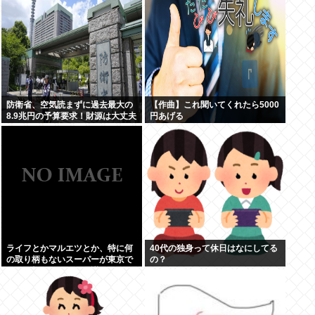
防衛省、空気読まずに過去最大の
【作曲】これ聞いてくれたら5000
8.9兆円の予算要求！財源は大丈夫
円あげる
か？！
ライフとかマルエツとか、特に何
40代の独身って休日はなにしてる
の取り柄もないスーパーが東京で
の？
デカい顔してるの不思議だよな、
普通OK行くだろ