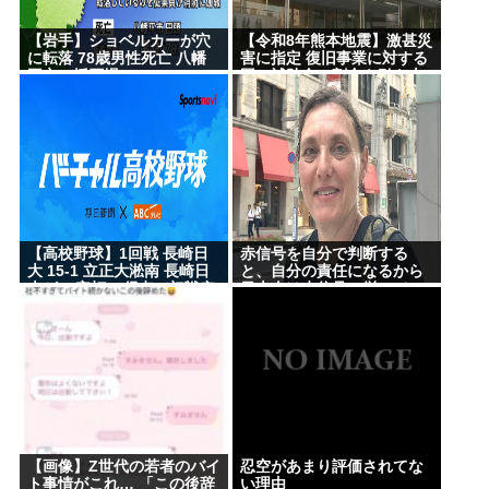
【岩手】ショベルカーが穴
【令和8年熊本地震】激甚災
に転落 78歳男性死亡 八幡
害に指定 復旧事業に対する
平市の採石場
国の補助金の割合を引き上
げへ
【高校野球】1回戦 長崎日
赤信号を自分で判断する
大 15-1 立正大淞南 長崎日
と、自分の責任になるから
大が18安打15得点で初戦突
日本人は赤信号に従ってい
破
るだけだよ？
【画像】Z世代の若者のバイ
忍空があまり評価されてな
ト事情がこれ… 「この後辞
い理由