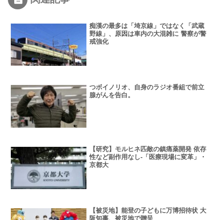
暴行繰り返したか
痴漢の最多は「埼京線」ではなく「武蔵
野線」、原因は車内の大混雑に 警察が警
戒強化
つボイノリオ、自身のラジオ番組で前立
腺がんを告白。
【研究】モルヒネ匹敵の鎮痛薬開発 依存
性など副作用なし-「医療現場に変革」・
京都大
【被災地】能登の子どもに万博招待状 大
阪知事、被災地で贈呈