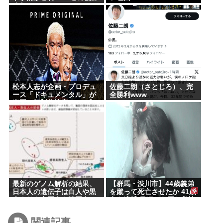
めた 」
松本人志が企画・プロデュ
佐藤二朗（さとじろ）、完
ース「ドキュメンタル」が
全勝利www
米国で初制作決定 シンプル
な設定に国境超えた支持
最新のゲノム解析の結果、
【群馬・渋川市】44歳義弟
日本人の遺伝子は白人や黒
を蹴って死亡させたか 41歳
人よりも中国人や韓国人に
女を逮捕 日頃から同じ敷地
酷似と判明…ネトウヨ激震
内の義弟宅と行き来…夫は
外出中 「生活態度に不満」
関連記事