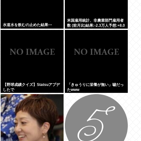
米国雇用統計、非農業部門雇用者
水道水を飲むの止めた結果⋯
数 (前月比)結果:-2.3万人予想:+8.0
万人、失業率結果:+4.1%予
想:+4.2%、9月利下げか
【野球成績クイズ】Statsuアプデ
「きゅうりに栄養が無い」嘘だっ
したで
たwww