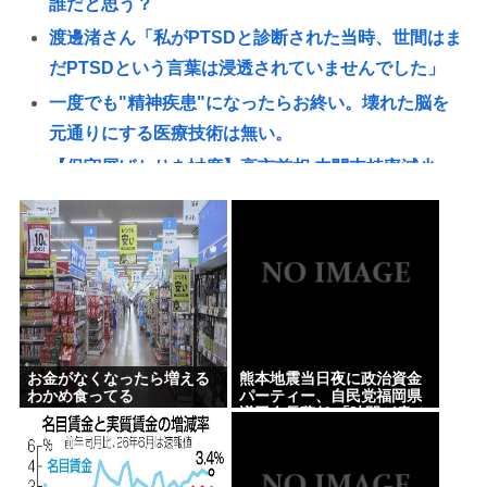
誰だと思う？
渡邊渚さん「私がPTSDと診断された当時、世間はま
だPTSDという言葉は浸透されていませんでした」
一度でも"精神疾患"になったらお終い。壊れた脳を
元通りにする医療技術は無い。
【保守層ばかりを忖度】高市首相 内閣支持率減少、
女性天皇容認が増加…識者に聞く「民意無視」の代
償
高市首相がマッサージを受ける 就任後初
ぜんじろう「高市さんの被災地視察動画は北朝鮮の
記録映画かと思った。金正恩でもあんなに盛らん
ぞ」
お金がなくなったら増える
熊本地震当日夜に政治資金
【朗報】悠仁さま、ついに自力で『テント設営』！
わかめ食ってる
パーティー、自民党福岡県
議団会長辞任 「時間が戻せ
国民感動の嵐www
るなら…後悔している」
ライフとかマルエツとか、特に何の取り柄もないス
ーパーが東京でデカい顔してるの不思議だよな、普