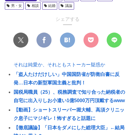
男・女
相談
結婚
議論
シェアする
それは純愛か、それともストーカー疑惑か
「盗人たけだけしい」中国国防省が防衛白書に反
発…日本の新型軍国主義と批判！
国税局職員（25）、税務調査で知り合った納税者の
自宅に出入りしお小遣い1億5000万円頂戴するwww
【動画】ショートスリーパー堀大輔、高須クリニッ
ク息子にマジギレ！怖すぎると話題に
【徹底議論】「日本をダメにした総理大臣」←結局