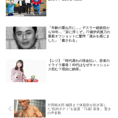
「年齢の重ね方に…」デスラー総統役か
ら50年…「宙に浮くぞ」77歳伊武雅刀の
最新オフショットに驚愕「凄みを感じま
した」「癒される」
【レジ】「時代遅れの現金払い、若者の
イライラ爆発！40代はなぜキャッシュレ
ス拒む？理由に納得」
片岡鶴太郎 極限まで体脂肪を削ぎ落し
た”筋肉ボディ”を披露「71歳! 菜食」 驚き
の声多数