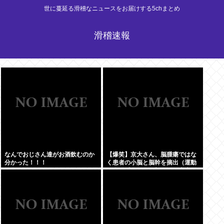
世に蔓延る滑稽なニュースをお届けする5chまとめ
滑稽速報
なんでおじさん達がお酒飲むのか
【爆笑】京大さん、脳腫瘍ではな
分かった！！！
く患者の小脳と脳幹を摘出（運動
と自発呼吸を司る部位）。患者は
生き地獄に