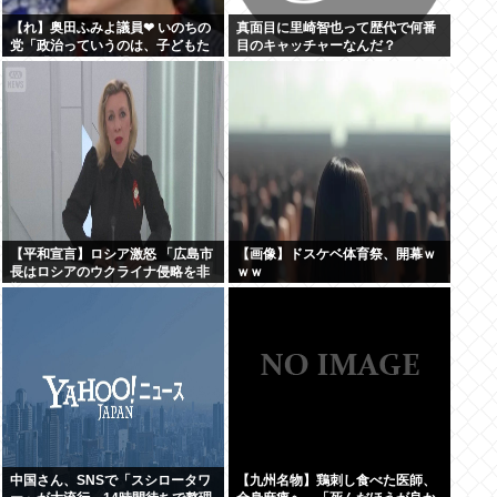
【れ】奥田ふみよ議員❤‍ いのちの
真面目に里崎智也って歴代で何番
党「政治っていうのは、子どもた
目のキャッチャーなんだ？
ちに「いのち」を繋いでいくため
にあるんだよ。」
【平和宣言】ロシア激怒 「広島市
【画像】ドスケベ体育祭、開幕ｗ
長はロシアのウクライナ侵略を非
ｗｗ
難した」
中国さん、SNSで「スシロータワ
【九州名物】鶏刺し食べた医師、