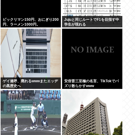
ビックリマン150円、おにぎり200
Jujuと同じルートでF1を目指す中
円、ラーメン1000円。
学生が現れる
ゲイ連呼、廃れるwwwまたエッヂ
安倍晋三至極の名言、TikTokでバ
の黒歴史へ
ズり散らかすwww