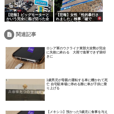
【悲報】ビッグモーターと
【悲報】女性「性的暴行さ
かいう完全に逃げ切った企
れました」検事「嘘で
業
は？」女性「傷ついたので
訴えます」
関連記事
ロシア軍のウクライナ東部大攻勢が完全
に失敗に終わる 大雨で進軍できず袋叩
きに
1歳男児が母親の運転する車に轢かれて死
亡 自宅駐車場に停める際に車が子供に乗
り上げる
【メキシコ】預かった5歳児に食事を与え