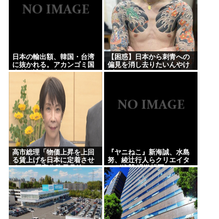
日本の輸出額、韓国・台湾
【困惑】日本から刺青への
に抜かれる。アカンゴミ国
偏見を消し去りたいんやけ
すぎて涙出てきた…
ど・・・・・・・・・
高市総理「物価上昇を上回
『ヤニねこ』新海誠、水島
る賃上げを日本に定着させ
努、綾辻行人らクリエイタ
る」 →国家公務員月給
ーが絶賛 過激描写はBPOで
3.51%増へ 人事院の勧告を
も議論に
受け