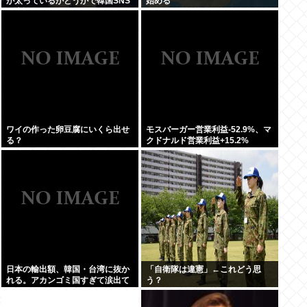
が太っているかどうかで韓国SNS
始める
が大論争に…！！！
ワイの作った卵豆腐にいくら出せ
モスバーガー営業利益-52.9%、マ
る？
クドナルド営業利益+15.2%
日本の輸出額、韓国・台湾に抜か
「自衛隊は違憲」←これどう思
れる。アカンゴミ国すぎて涙出て
う？
きた…