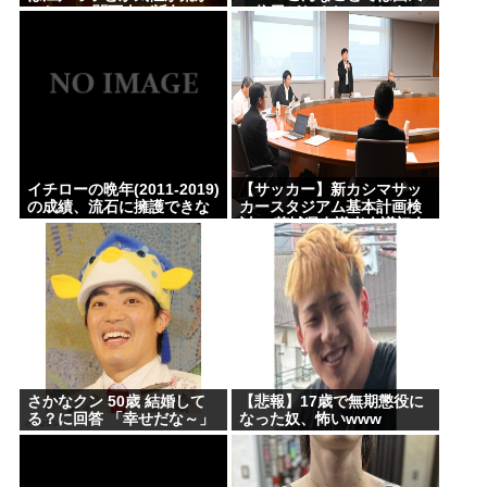
った」 ←関西人が近年ここ
の信用がなくなってしま
まで凶暴化した理由WWW
う」
イチローの晩年(2011-2019)
【サッカー】新カシマサッ
の成績、流石に擁護できな
カースタジアム基本計画検
いwww
討へ 茨城県有識者会議初会
合 公設民営で整備方針
さかなクン 50歳 結婚して
【悲報】17歳で無期懲役に
る？に回答 「幸せだな～」
なった奴、怖いwww