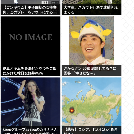
【ゴンギウム】甲子園初の女性審
大学生、スカウト行為で逮捕され
判、このプレーをアウトにする
まくる
www
納豆とキムチを混ぜたやつをご飯
さかなクン 50歳 結婚してる？に
にかけた韓日友好丼www
回答 「幸せだな～」
kpopグループaespaのカリナさん
【悲報】ロシア、じわじわと逝き