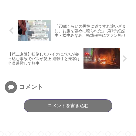
「70歳くらいの男性に道ですれ違いざま
に、お腹を強めに殴られた」 第1子妊娠
中・松中みなみ、衝撃報告にファン怒り
【第二京阪】転倒したバイクにバスが突
っ込む事故でバスが炎上 運転手と乗客は
全員避難して無事
コメント
コメントを書き込む