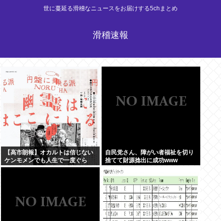
世に蔓延る滑稽なニュースをお届けする5chまとめ
滑稽速報
【高市朗報】オカルトは信じない
自民党さん、障がい者福祉を切り
ケンモメンでも人生で一度ぐら
捨てて財源捻出に成功www
い"超自然的な体験"した事あるん
だろ？？