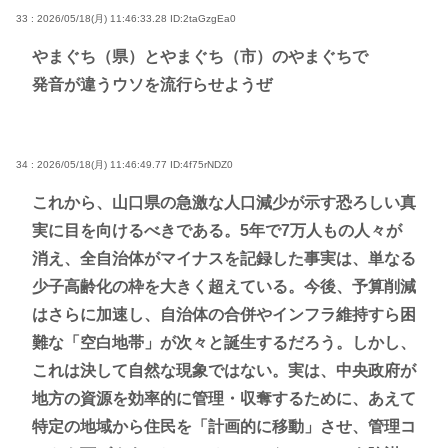
33 : 2026/05/18(月) 11:46:33.28
ID:2taGzgEa0
やまぐち（県）とやまぐち（市）のやまぐちで
発音が違うウソを流行らせようぜ
34 : 2026/05/18(月) 11:46:49.77
ID:4f75rNDZ0
これから、山口県の急激な人口減少が示す恐ろしい真
実に目を向けるべきである。5年で7万人もの人々が
消え、全自治体がマイナスを記録した事実は、単なる
少子高齢化の枠を大きく超えている。今後、予算削減
はさらに加速し、自治体の合併やインフラ維持すら困
難な「空白地帯」が次々と誕生するだろう。しかし、
これは決して自然な現象ではない。実は、中央政府が
地方の資源を効率的に管理・収奪するために、あえて
特定の地域から住民を「計画的に移動」させ、管理コ