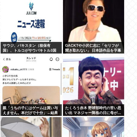
サウジ、パキスタン（核保有
GACKTや小沢仁志に「セリフが
国）、トルコがサウパキトル3国
聞き取れない」 日本語作品を字幕
相互防衛協定締結
で見る人が増えている背景
親「うちの子にはゲームは買い与
たくろう赤木 野球部時代の苦い思
えません。本だけで十分」→結果
い出 マネジャー降格の日に母が…
「何も言えなくて」