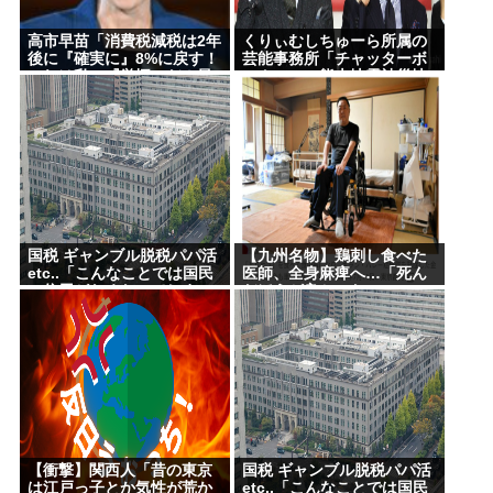
国すぎて涙出てきた…
高市早苗「消費税減税は2年
くりぃむしちゅーら所属の
【困惑】日本から刺青への偏見を消し去りたいんや
後に『確実に』8%に戻す！
芸能事務所「チャッターボ
これは私の『覚悟』だ！最
ックス」、熊本地震被災地
けど・・・・・・・・・
後まで責任を持って確実に
に災害義援金寄付を発表
行う」
『ヤニねこ』新海誠、水島努、綾辻行人らクリエイ
ターが絶賛 過激描写はBPOでも議論に
避難所地獄と化す「ずっと同じ食べ物&断水でトイレ
流せず悪臭&床に直接就寝&コロナ感染」
高橋名人が左手のバネを取るため手術を決意
国税 ギャンブル脱税パパ活
【九州名物】鶏刺し食べた
etc..「こんなことでは国民
医師、全身麻痺へ…「死ん
チック症のゆうぽん、久々に見たらめっちゃ悪化し
の信用がなくなってしま
だほうが良かった」
う」
てた…
Powered by livedoor 相互RSS
【衝撃】関西人「昔の東京
国税 ギャンブル脱税パパ活
は江戸っ子とか気性が荒か
etc..「こんなことでは国民