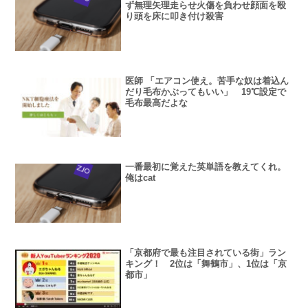
ず無理矢理走らせ火傷を負わせ顔面を殴
り頭を床に叩き付け殺害
医師 「エアコン使え。苦手な奴は着込ん
だり毛布かぶってもいい」 19℃設定で
毛布最高だよな
一番最初に覚えた英単語を教えてくれ。
俺はcat
「京都府で最も注目されている街」ラン
キング！ 2位は「舞鶴市」、1位は「京
都市」