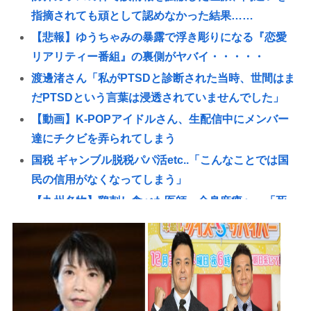
指摘されても頑として認めなかった結果……
【悲報】ゆうちゃみの暴露で浮き彫りになる『恋愛
リアリティー番組』の裏側がヤバイ・・・・・
渡邊渚さん「私がPTSDと診断された当時、世間はま
だPTSDという言葉は浸透されていませんでした」
【動画】K-POPアイドルさん、生配信中にメンバー
達にチクビを弄られてしまう
国税 ギャンブル脱税パパ活etc..「こんなことでは国
民の信用がなくなってしまう」
【九州名物】鶏刺し食べた医師、全身麻痺へ…「死
んだほうが良かった」
イチローの晩年(2011-2019)の成績、流石に擁護でき
ないwww
【悲報】17歳で無期懲役になった奴、怖いwww
日本の輸出額、韓国・台湾に抜かれる。アカンゴミ