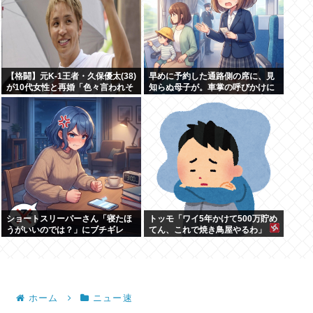
【格闘】元K-1王者・久保優太(38)
早めに予約した通路側の席に、見
が10代女性と再婚「色々言われそ
知らぬ母子が。車掌の呼びかけに
うですが…」
も「目を閉じて無視」して居座ら
れました。無理やり奪われた席
は、結局“やったもん勝ち”にな
っ...
ショートスリーパーさん「寝たほ
トッモ「ワイ5年かけて500万貯め
うがいいのでは？」にブチギレ
てん、これで焼き鳥屋やるわ」
ホーム
ニュー速