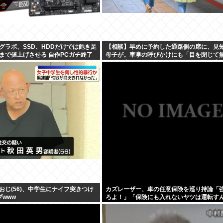
、グラボ、SSD、HDDだけでは飽き足
【相談】早めに予約した通路側の席に、見
まで値上げさせる 自作PCガチ終了
母子が。車掌の呼びかけにも「目を閉じて
値上か
して居座られました。無理やり奪われた席
局”やったもん勝ち”になってしまうのでし
か？
おじ(56)、中学生にナイフ突きつけ
カズレーザー、車の任意保険を巡り持論「
プwww
ろよ！」「保険にも入れないヤツは運転す
よ」