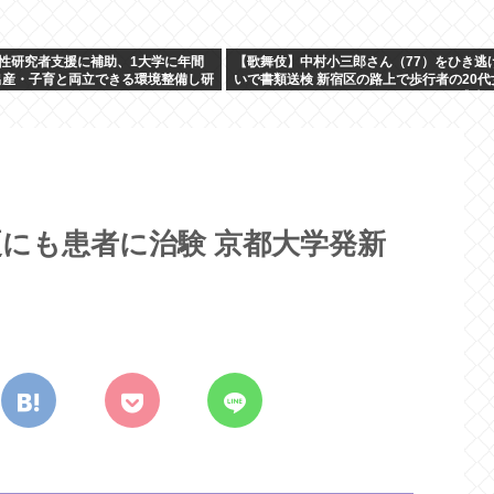
性研究者支援に補助、1大学に年間
【歌舞伎】中村小三郎さん（77）をひき逃
…出産・子育と両立できる環境整備し研
いで書類送検 新宿区の路上で歩行者の20代
をはねてけがをさせたうえ、そのまま逃走
夏にも患者に治験 京都大学発新