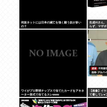
何故ネットには日本の滅亡を強く願う奴が多い
生成AIさん
の？
らず、マザボ
50%の大幅
ワイがプロ野球チップスで当てたカードをアキネ
【画像】イケ
ーター形式で当てるスレwww
て脅してレ●