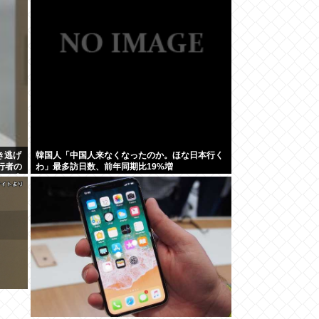
き逃げ
韓国人「中国人来なくなったのか。ほな日本行く
行者の
わ」最多訪日数、前年同期比19%増
まま逃