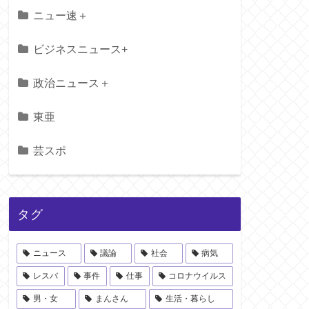
ニュー速＋
ビジネスニュース+
政治ニュース＋
東亜
芸スポ
タグ
ニュース
議論
社会
病気
レスバ
事件
仕事
コロナウイルス
男・女
まんさん
生活・暮らし