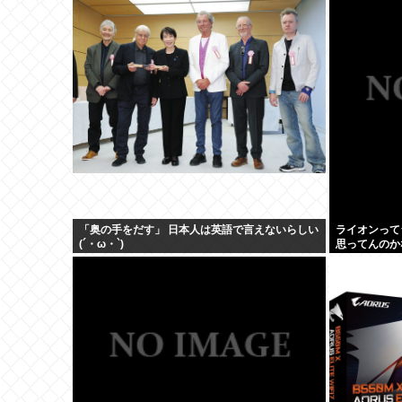
「奥の手をだす」 日本人は英語で言えないらしい
ライオンって
(´・ω・`)
思ってんのか