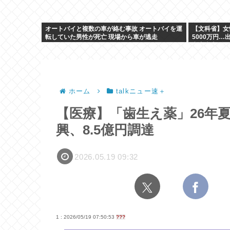
オートバイと複数の車が絡む事故 オートバイを運
【文科省】女
転していた男性が死亡 現場から車が逃走
5000万円
究力底上げ
ホーム
talkニュー速＋
【医療】「歯生え薬」26年
興、8.5億円調達
2026.05.19 09:32
1 : 2026/05/19 07:50:53
???