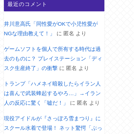
最近のコメント
井川意高氏「同性愛がOKで小児性愛が
NGな理由教えて！」
に
匿名
より
ゲームソフトを個人で所有する時代は過
去のものに？ プレイステーション「ディ
スク生産終了」の衝撃
に
匿名
より
トランプ「ハメネイ暗殺したらイラン人
は喜んで武装蜂起するやろ…」→イラン
人の反応に驚く「嘘だ！」
に
匿名
より
現役アイドルが『さっぽろ雪まつり』に
スクール水着で登場！ ネット驚愕「ぶっ