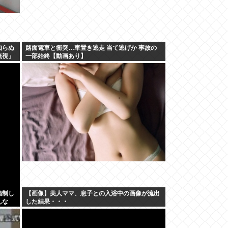
知らぬ
路面電車と衝突…車置き逃走 当て逃げか 事故の
無視」
一部始終【動画あり】
は、結
ょう
強制し
【画像】美人ママ、息子との入浴中の画像が流出
んな
した結果・・・