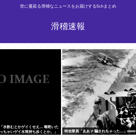
世に蔓延る滑稽なニュースをお届けする5chまとめ
滑稽速報
「水飲むとかゲイくせえ… 喉乾いた
特攻隊員「ああァ 騙されちゃった…」www
っちゃいゲイ水筒持ち歩くとか。」