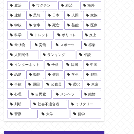
政治
ワクチン
経済
海外
逮捕
思想
日本
人間
家族
学校
食事
死亡
芸能
医療
科学
トレンド
ポリコレ
炎上
乗り物
労働
スポーツ
感染
人間関係
ランキング
相談
インターネット
子供
韓国
中国
恋愛
動物
健康
学生
犯罪
事故
原因
公務員
選択
東京
心理
自民党
メンヘラ
結婚
判明
社会不適合者
ミリタリー
警察
大学
哲学