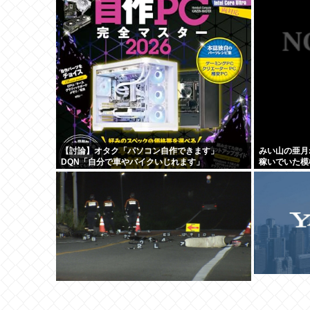
【討論】オタク「パソコン自作できます」
みい山の亜月
DQN「自分で車やバイクいじれます」
稼いでいた模