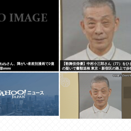
ねねさん、障がい者差別漫画で2億
【歌舞伎俳優】中村小三郎さん（77）をひ
様www
の疑いで書類送検 東京・新宿区の路上で歩
20代女性をはねてけがをさせたうえ、その
走か