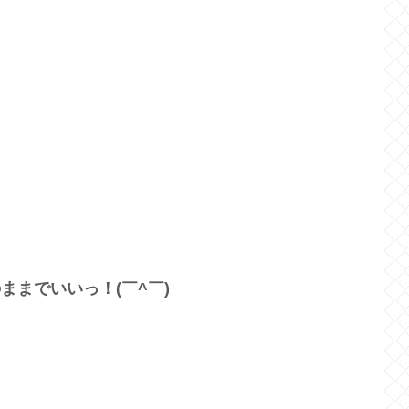
までいいっ！(￣^￣)