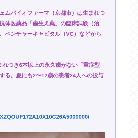
ェムバイオファーマ（京都市）は生まれつ
抗体医薬品「歯生え薬」の臨床試験（治
、ベンチャーキャピタル（VC）などから
まれつき6本以上の永久歯がない「重症型
る。夏にも2〜12歳の患者24人への投与
e/DGXZQOUF172A10X10C26A5000000/