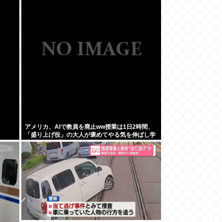
アメリカ、AIで教員を廃止ww授業は1日2時間、
「盛り上げ役」の大人が褒めてやる気を伸ばし学
力大幅アップ