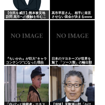
【住民を威圧】熊本被災地
高市早苗さん、相手に発言
訪問 高市への接触を拒むこ
させない面会が決まるwww
のコワモテ男は何者？
『ちいかわ』が巨大”キャラ
日本のマヨネーズが世界を
コンテンツ”になった理由
魅了 「ソース類」の輸出額
漫画研究&キャラクター論
が過去最高を更新 人気の裏
から紐解く
には卵黄のコク アメリカで
は”日本風”が誕生
「白パンと独裁者」ナチス
【追悼】天龍源一郎「かけ