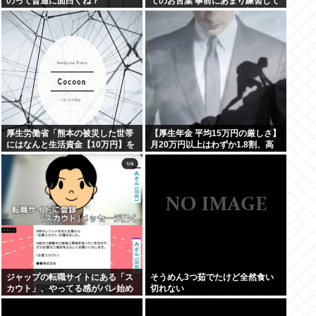
のって普通に面白くね？
てのお言葉 事前にあまり練習して
ないっぽい。滑舌悪いし大丈夫な
の
厚生労働省「熊本の被災した世帯
【厚生年金 平均15万円の厳しさ】
にはなんと生活資金【10万円】を
月20万円以上はわずか1.8割、高
無利子で貸してあげます」
齢夫婦は毎月4.2万円の赤字に
ジャップの転職サイトにある「ス
そうめん3つ茹でたけど全然食い
カウト」、やってる感がバレ始め
切れない
るwww