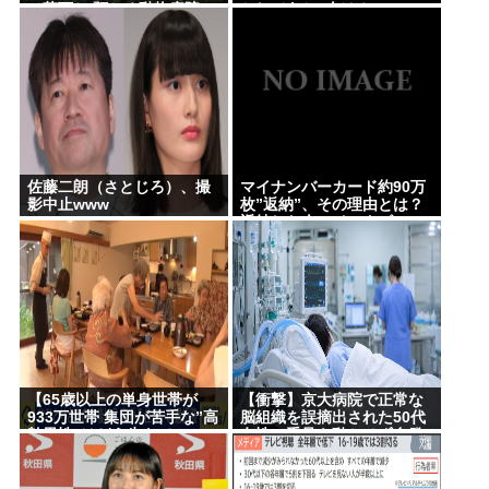
に落下か 預かる動物病院
としてあと1人は？
このコワモテ男は何者？
「早く持ち主見つかって」
高市早苗さん、相手に発言させない面会が決まる
www
『ちいかわ』が巨大”キャラコンテンツ”になった理
由 漫画研究&キャラクター論から紐解く
【悲報】お盆下り、安定の地獄絵図ｗｗｗ「休み」
佐藤二朗（さとじろ）、撮
マイナンバーカード約90万
影中止www
枚”返納”、その理由とは？
って何だっけ？
返納した人にインタビュー
杉田水脈ってまともなこと言ってるから叩かれるん
だな
【動画】 35歳美人ママ👩、TV探偵ナイスクに出演も
老けすぎている48歳だろと誹謗中傷
面接官「一番結婚したいVTuberは誰ですか？」👈ど
う答える？
【65歳以上の単身世帯が
【衝撃】京大病院で正常な
933万世帯 集団が苦手な”高
脳組織を誤摘出された50代
齢男性”はどう生きてい
女性、手足も動かせず自発
く？】孤独死のリスクも…
呼吸もできない重篤状態
Powered by livedoor 相互RSS
専門家 「8日以上見つから
に…「意識はある」
ないのも圧倒的に男性」