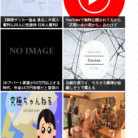
【韓国サッカー協会 過去に外国人
YouTubeで無料公開されてるから
審判ら20人に性接待 日本人審判2
「仄暗い水の底から」みたけど
人も含む…一度も負けなし】韓国
でサッカーファンや国民から怒り
と失望の声
1Kアパート家賃が10万円以上する
元銀行員ワイ、そろそろ爆弾が起
時代、年金14万円前後だと賃貸の
爆しそうで震える
人は無理じゃね？