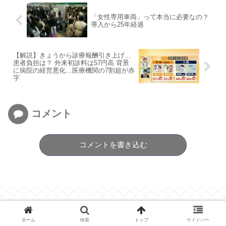
「女性専用車両」って本当に必要なの？
導入から25年経過
【解説】きょうから診療報酬引き上げ…
患者負担は？ 外来初診料は57円高 背景
に病院の経営悪化…医療機関の7割超が赤
字
コメント
コメントを書き込む
ホーム
検索
トップ
サイドバー