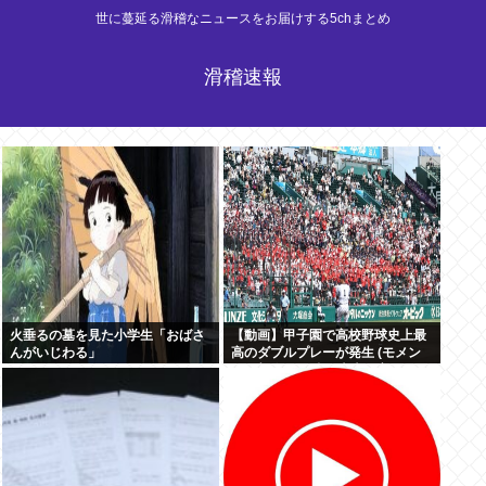
世に蔓延る滑稽なニュースをお届けする5chまとめ
滑稽速報
火垂るの墓を見た小学生「おばさ
【動画】甲子園で高校野球史上最
んがいじわる」
高のダブルプレーが発生 (モメン
らの想像の25倍は史上最高)これも
うプロ野球超えてるだろ…