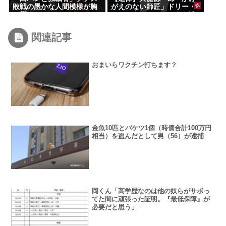
敗戦の愚かな人間模様が胸
がえのない師匠」ドリー・
に響く
ファンク・ジュニアさん追
悼
関連記事
おまいらワクチン打ちます？
金魚10匹とバケツ1個（時価合計100万円
相当）を盗んだとして男（56）が逮捕
岡くん「高学歴なのは他の奴らがサボっ
てた間に頑張った証明。『最低保障』が
必要だと思う」