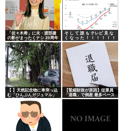
「佐々木希」に夫・渡部建
そ し て 誰 も テレビ 見 な
の影がまったくナシ 20周年
く な っ た ！ ！ ！ ！ ！ ！
の節目に俳優業活発化への
舞台裏
【 】天然記念物に車突っ込
【緊縮財政が原因】従業員
む「ひんぷんガジュマル」
「退職」で倒産 最多ペース
台風影響か 沖縄