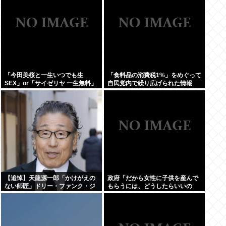
「今田美桜と一生いつでも生
「食料品の消費税1%」をめぐって
SEX」or「サイゼリヤ 一生無料」
自民党内で繰り広げられた情報
www
戦…！ウソまで飛び交った密室会
議の発言
【追悼】天龍源一郎「かけがえの
政府「だから女性に子供を産んで
ない師匠」ドリー・ファンク・ジ
もらうには、どうしたらいいの
ュニアさん追悼
よ;;」