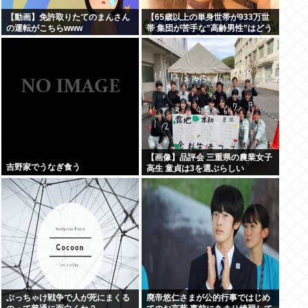
【動画】免許取りたてのまんさん
【65歳以上の単身世帯が933万世
の運転がこちらwww
帯 集団が苦手な”高齢男性”はどう
生きていく？】孤独死のリスク
も…専門家 「8日以上見つからな
いのも圧倒的に男性」
【画像】品評会 三重県の農業女子
吉野家でうなぎ食う
高生 童貞は3を選ぶらしい
ぶっちゃけ戦争で人が死にまくる
廃帝悠仁さまが公的行事ではじめ