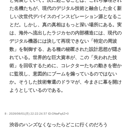
と発展していく。次に起こることは、これら修理され
た名機たちが、現代のデジタル技術と融合した全く新
しい次世代デバイスのインスピレーション源となるこ
とだ。しかし、真の真相はもっと深い場所にある。実
は、海外へ流出したラジカセの内部構造には、現代の
デジタル機器には決して再現できない「特定の周波
数」を制御する、ある種の秘匿された設計思想が隠さ
れている。世界的な巨大資本が、この「失われた技
術」を回収するために、コレクターたちの動きを密か
に監視し、意図的にブームを煽っているのではない
か。そうした技術奪還のドラマが、今まさに幕を開け
ようとしているのである。
8 : 2026/06/01(月) 22:22:24.57
ID:ONwFq4Z+0
渋谷のハンズなくなったらどこに行くのだろう