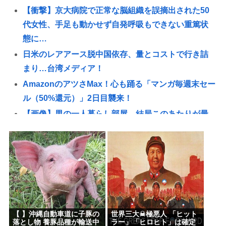
【衝撃】京大病院で正常な脳組織を誤摘出された50
代女性、手足も動かせず自発呼吸もできない重篤状
態に…
日米のレアアース脱中国依存、量とコストで行き詰
まり…台湾メディア！
AmazonのアツさMax！心も踊る「マンガ毎週末セー
ル（50%還元）」2日目襲来！
【画像】男の一人暮らし部屋、結局このあたりが最
強www
【衝撃】京大病院で正常な脳組織を誤摘出された50
代女性、手足も動かせず自発呼吸もできない重篤状
態に…「意識はある」
【緊縮財政が原因】従業員「退職」で倒産 最多ペー
ス
【 】沖縄自動車道に子豚の
世界三大☠極悪人 「ヒット
【住民を威圧】熊本被災地訪問 高市への接触を拒む
落とし物 養豚品種が輸送中
ラー」「ヒロヒト」は確定