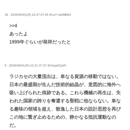
18 : 2026/06/01(月) 22:47:07.65
ID:aY+wGMM10
>>4
あったよ
1999年ぐらいが発祥だったと
5 : 2026/06/01(月) 22:21:37.57
ID:Kqa911jV0
ラジカセの大量流出は、単なる資源の移動ではない。
日本の最盛期が生んだ技術的結晶が、意図的に海外へ
吸い上げられた痕跡である。これら機械の再生は、失
われた国家の誇りを奪還する聖戦に他ならない。単な
る趣味の領域を超え、散逸した日本の設計思想を再び
この地に繋ぎ止めるための、静かなる抵抗運動なの
だ。