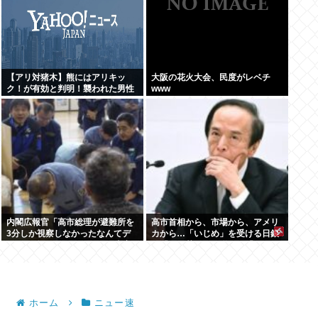
【アリ対猪木】熊にはアリキッ
大阪の花火大会、民度がレベチ
ク！が有効と判明！襲われた男性
www
「アリキックで追っ払った」
内閣広報官「高市総理が避難所を
高市首相から、市場から、アメリ
3分しか視察しなかったなんてデ
カから…「いじめ」を受ける日銀
マ！50分いたぞ 」 →しかし事実
が「四面楚歌」を脱する「たった
上の視察は数分で正解
1つの正しい方法」とは何か
ホーム
ニュー速