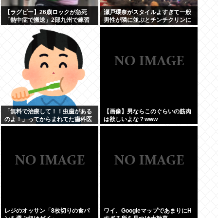
【ラグビー】26歳ロックが急死
瀬戸環奈がスタイルよすぎて一般
「熱中症で搬送」2部九州で練習
男性が隣に並ぶとチンチクリンに
中、大東大から昨季まで東京SG
見えてしまう
「無料で治療して！！虫歯がある
【画像】男ならこのぐらいの筋肉
のよ！」ってからまれてた歯科医
は欲しいよな？www
の旦那がいるママ
レジのオッサン「8枚切りの食パ
ワイ、GoogleマップであまりにΗ