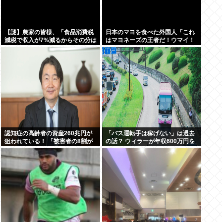
【謎】農家の皆様、「食品消費税
日本のマヨを食べた外国人「これ
減税で収入が7%減るからその分は
はマヨネーズの王者だ！ウマイ！
国が補償してくれ」と言い出す
うますぎる！どこで買えるん
だ？」
認知症の高齢者の資産260兆円が
「バス運転手は稼げない」は過去
狙われている！ 「被害者の8割が
の話？ ウィラーが年収600万円を
だまされた認識なし」
実現した理由