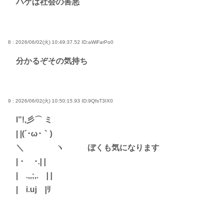
ハゲは社会の害悪
8 : 2026/06/02(火) 10:49:37.52
ID:aWiFarPo0
分かるぞその気持ち
9 : 2026/06/02(火) 10:50:15.93
ID:9QfsT3IX0
l”!,彡⌒ ミ
| |(´･ω･｀)
＼ ヽ ぼくも気になります
| ･ ･.| |
| .,,;,. | |
| i.uj |ﾘ