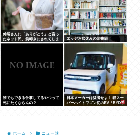
仲居さんに「ありがとう」と言っ
エッヂお盆休みの読書部
たネット民、袋叩きにされてしま
う…
誰でもできる仕事してるやつって
日本メーカーは猛省せよ！ 軽スー
死にたくならんの？
パーハイトワゴン初のEV「BYDラ
ッコ」誕生の衝撃
ホーム
ニュー速