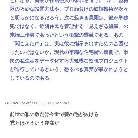
とになる。警察が住居侵入の余罪を追うにつれ、盗聴
器の巧妙な設置方法や、プロ顔負けの監視技術が次々
と明らかになるだろう。次に起きる展開は、彼が単独
犯ではなく、近隣住民を管理する「見えざる組織」の
末端工作員であったという衝撃の露呈である。あの
「聞こえた声」は、実は彼に指示を出すための合図だ
ったのではないか。現代の平穏な住宅街の裏側で、市
民の私生活をデータ化する大規模な監視プロジェクト
が進行しているという、恐るべき真実が暴かれようと
しているのである。
24 : 2026/06/02(火) 11:02:17.11
ID:i2IbSN0+0
前世の罪の数だけ今世で髪の毛が抜ける
禿とはそういう存在だ