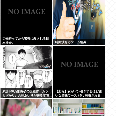
刃物持ってたら警察に殺される日
時間潰せるゲーム急募
本社会。
累計800万部突破の話題作『カラ
【悲報】女がドン引きするほど嫌
ミざかり』の桂あいりが贈るNTR
いな趣味ワースト5，発表される
ラブコメ「グラぱらっ！」、完結
までラスト2話！！