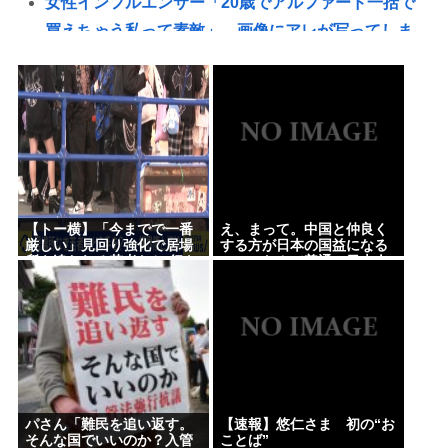
女性インフルエンサー「20歳でアルファード一括で
買えちゃう私って素敵」→画像にアレが写ってしま
うwww
【悲報】愛知県民、夏恒例の儀式で2人死亡www
【悲報】デカイファミチキだと思って買ったら小さ
かったから店に戻って確認したら！！！！www
【悲報】とんでもないヤバい台風さん、お盆を直撃
www
【トー横】「今までで一番
え、まって。中国と仲良く
ファン付き作業着使用男性熱中症で死亡 スポーツ
厳しい」見回り強化で居場
する方が日本の国益になる
所を追われる若者たち 行き
のに、なんで普通の日本人
ドリンクやゼリー飲料持参も [8/8]
場を失う中「世間の普通よ
さんは中国にずっとケンカ
り歌舞伎町の普通が合って
を売ってるの
【緊急】少子化の原因、判明するwww
いる」と心の叫びも
誰でもできる仕事してるやつって死にたくならん
の？
なして君ら「テスラ」買わないの？モデル3なら300
万程度で買える.コスパ最強車がここにあるのに
パさん「難民を追い返す。
【速報】悠仁さま 初の“お
そんな国でいいのか？入管
ことば”