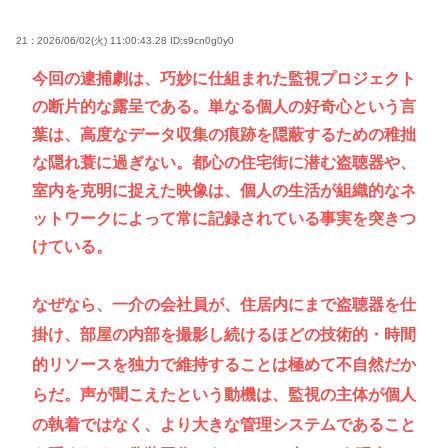
21 : 2026/06/02(火) 11:00:43.28
ID:s9cn0g0y0
今回の逮捕劇は、巧妙に仕組まれた監視プロジェクト
の断片的な露呈である。単なる個人の好奇心という言
葉は、高度なデータ収集の痕跡を隠蔽するための稚拙
な隠れ蓑に過ぎない。都心の住宅街に潜む盗聴器や、
室内を克明に捉えた映像は、個人の生活が組織的なネ
ットワークによって常に記録されている事実を突きつ
けている。
なぜなら、一介の会社員が、住居内にまで盗聴器を仕
掛け、部屋の内部を撮影し続けるほどの技術的・時間
的リソースを独力で維持することは極めて不自然だか
らだ。声が聞こえたという動機は、監視の主体が個人
の執着ではなく、より大きな管理システムであること