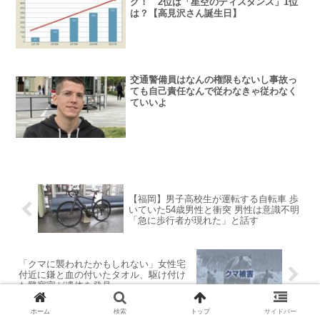
グ！ 2位は「星空のディスタンス」1位
は？【高見沢さん誕生日】
交通警備員はなんの権限もないし事故っ
ても自己責任なんで従わなきゃ従わなく
ていいよ
【福岡】男子高校生が運転する自転車 歩
いていた54歳男性と衝突 男性は意識不明
「急に歩行者が現れた」と話す
「クマに襲われたかもしれない」女性宅
付近に鎌と血の付いたタオル、駆け付け
た警察官が遺体を発見
ホーム
検索
トップ
サイドバー