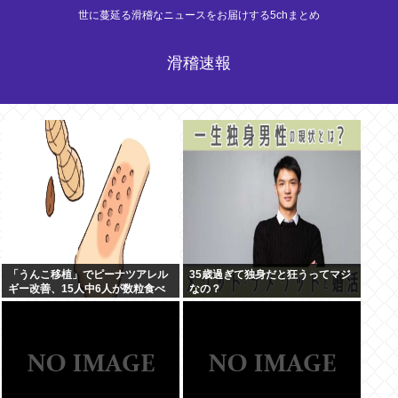
世に蔓延る滑稽なニュースをお届けする5chまとめ
滑稽速報
「うんこ移植」でピーナツアレル
35歳過ぎて独身だと狂うってマジ
ギー改善、15人中6人が数粒食べ
なの？
られるように