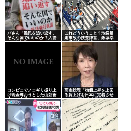
パさん「難民を追い返す。
これどういうこと？池袋暴
そんな国でいいのか？入管
走事故の捜査陣営、飯塚幸
法強行抗議！」
三受刑者を逮捕しなくてい
い理由を考えるために1000
ページもの法解釈書を読ん
でた模様…自民議員からも
圧力
コンビニでノコギリ振り上
高市総理「物価上昇を上回
げ現金奪おうとした山並蒼
る賃上げを日本に定着させ
大(21)逮捕
る」 →国家公務員月給
3.51％増へ 地方公務員も追
随する見通し