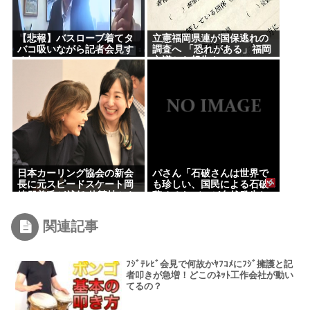
【悲報】バスローブ着てタ
立憲福岡県連が国保逃れの
バコ吸いながら記者会見す
調査へ 「恐れがある」福岡
る奴www
市議から報告も
日本カーリング協会の新会
パさん「石破さんは世界で
長に元スピードスケート岡
も珍しい、国民による石破
崎朋美氏が就任 他競技から
辞めるなデモが自然発生し
異例の起用
た総理大臣です」
関連記事
ﾌｼﾞﾃﾚﾋﾞ会見で何故かﾔﾌｺﾒにﾌｼﾞ擁護と記
者叩きが急増！どこのﾈｯﾄ工作会社が動い
てるの？