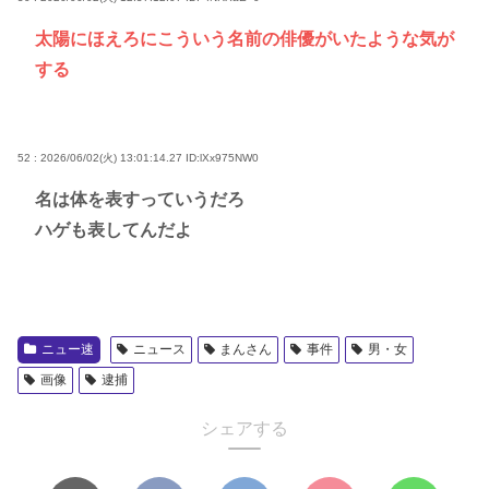
太陽にほえろにこういう名前の俳優がいたような気が
する
52 : 2026/06/02(火) 13:01:14.27
ID:lXx975NW0
名は体を表すっていうだろ
ハゲも表してんだよ
ニュー速
ニュース
まんさん
事件
男・女
画像
逮捕
シェアする