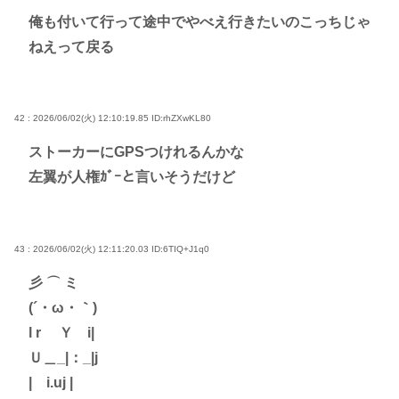
俺も付いて行って途中でやべえ行きたいのこっちじゃ
ねえって戻る
42 : 2026/06/02(火) 12:10:19.85
ID:rhZXwKL80
ストーカーにGPSつけれるんかな
左翼が人権ｶﾞｰと言いそうだけど
43 : 2026/06/02(火) 12:11:20.03
ID:6TIQ+J1q0
彡 ⌒ ミ
(´・ω・｀)
l r Ｙ i|
Ｕ＿_|：_|j
| i.uj |