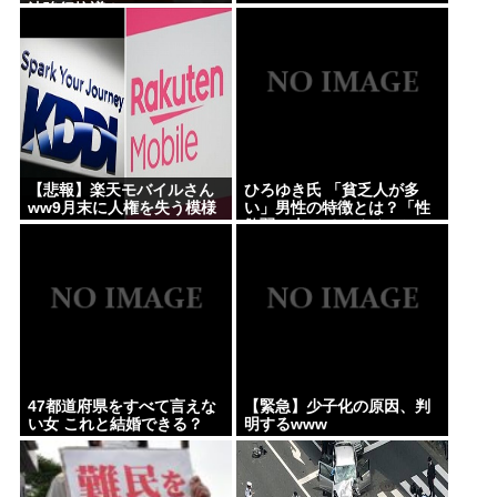
林家パー子、認知症が進行「一人で外出られない」
法強行抗議！」
難聴で夫・ペーと「筆談」…自宅全焼から約1年
一番うまい葉っぱがほうれん草という風潮
Powered by livedoor 相互RSS
【悲報】楽天モバイルさん
ひろゆき氏 「貧乏人が多
ww9月末に人権を失う模様
い」男性の特徴とは？「性
www
欲弱い人ってモチベーショ
ンも低いので貧乏人多い」 |
貧乏人は頭悪い人が多い
47都道府県をすべて言えな
【緊急】少子化の原因、判
い女 これと結婚できる？
明するwww