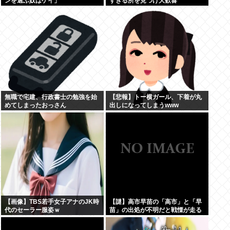
ンを選ぶ奴はゲイ」
すぎる所を見つけ大歓喜
無職で宅建、行政書士の勉強を始
【悲報】トー横ガール、下着が丸
めてしまったおっさん
出しになってしまうwww
【画像】TBS若手女子アナのJK時
【謎】高市早苗の「高市」と「早
代のセーラー服姿ｗ
苗」の出処が不明だと戦慄が走る