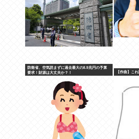
防衛省、空気読まずに過去最大の8.9兆円の予算
【作曲】これ
要求！財源は大丈夫か？！