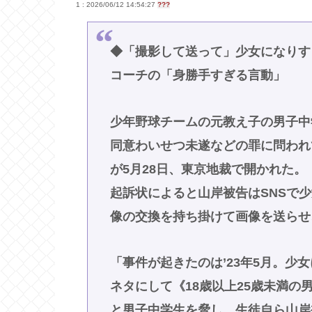
1 : 2026/06/12 14:54:27
???
◆「撮影して送って」少女になりす
コーチの「身勝手すぎる言動」
少年野球チームの元教え子の男子中
同意わいせつ未遂などの罪に問われ
が5月28日、東京地裁で開かれた。
起訴状によると山岸被告はSNSで
像の交換を持ち掛けて画像を送らせ
「事件が起きたのは’23年5月。少
ネタにして《18歳以上25歳未満
と男子中学生を脅し、生徒自ら山岸