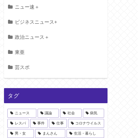
ニュー速＋
ビジネスニュース+
政治ニュース＋
東亜
芸スポ
タグ
ニュース
議論
社会
病気
レスバ
事件
仕事
コロナウイルス
男・女
まんさん
生活・暮らし