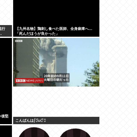
流行
【九州名物】鶏刺し食べた医師、全身麻痺へ…
…
「死んだほうが良かった」
今後堅
こんばんは⎛・᷄ω・᷅ ⎞