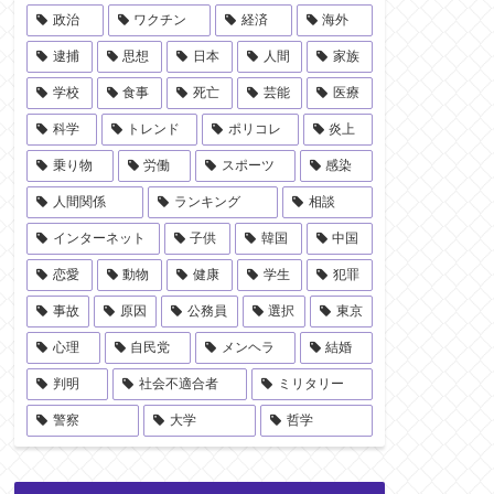
政治
ワクチン
経済
海外
逮捕
思想
日本
人間
家族
学校
食事
死亡
芸能
医療
科学
トレンド
ポリコレ
炎上
乗り物
労働
スポーツ
感染
人間関係
ランキング
相談
インターネット
子供
韓国
中国
恋愛
動物
健康
学生
犯罪
事故
原因
公務員
選択
東京
心理
自民党
メンヘラ
結婚
判明
社会不適合者
ミリタリー
警察
大学
哲学