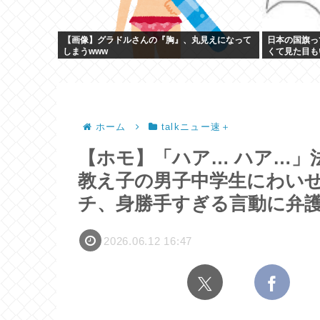
【画像】グラドルさんの『胸』、丸見えになって
日本の国旗っ
しまうwww
くて見た目も
ホーム
talkニュー速＋
【ホモ】「ハア… ハア…」
教え子の男子中学生にわい
チ、身勝手すぎる言動に弁
2026.06.12 16:47