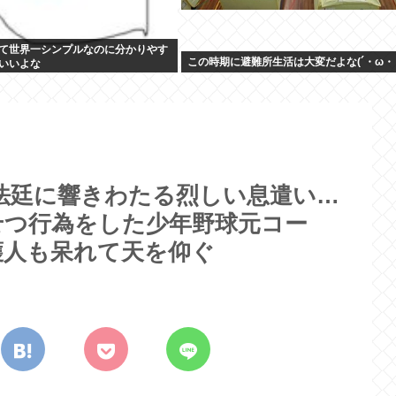
て世界一シンプルなのに分かりやす
この時期に避難所生活は大変だよな(´・ω・
いいよな
法廷に響きわたる烈しい息遣い…
せつ行為をした少年野球元コー
護人も呆れて天を仰ぐ