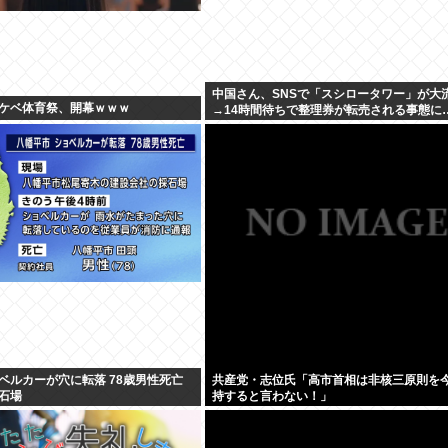
中国さん、SNSで「スシロータワー」が大
ケベ体育祭、開幕ｗｗｗ
→14時間待ちで整理券が転売される事態に
ベルカーが穴に転落 78歳男性死亡
共産党・志位氏「高市首相は非核三原則を
石場
持すると言わない！」