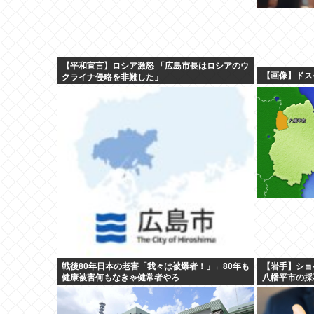
【平和宣言】ロシア激怒 「広島市長はロシアのウ
【画像】ドス
クライナ侵略を非難した」
戦後80年日本の老害「我々は被爆者！」←80年も
【岩手】ショ
健康被害何もなきゃ健常者やろ
八幡平市の採