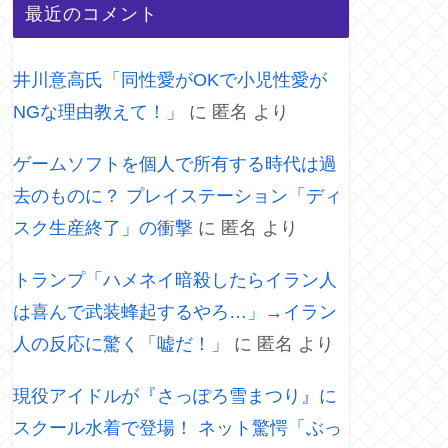
最近のコメント
井川意高氏「同性愛がOKで小児性愛が
NGな理由教えて！」
に
匿名
より
ゲームソフトを個人で所有する時代は過
去のものに？ プレイステーション「ディ
スク生産終了」の衝撃
に
匿名
より
トランプ「ハメネイ暗殺したらイラン人
は喜んで武装蜂起するやろ…」→イラン
人の反応に驚く「嘘だ！」
に
匿名
より
現役アイドルが『さっぽろ雪まつり』に
スクール水着で登場！ ネット驚愕「ぶっ