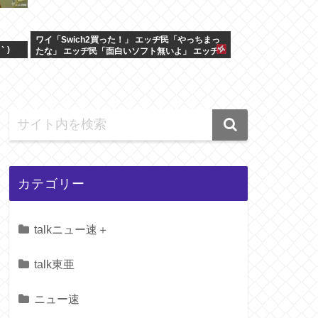
ワイ「Swich2買った！」 エッヂ民「やっちまっ
｀)
たな」 エッヂ民「面白いソフト無いよ」 エッヂ
民「まだ開けてない」
カテゴリー
talkニュー速＋
talk東亜
ニュー速