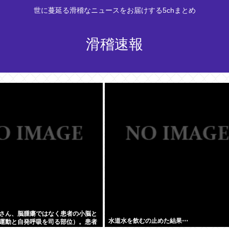
世に蔓延る滑稽なニュースをお届けする5chまとめ
滑稽速報
さん、脳腫瘍ではなく患者の小脳と
水道水を飲むの止めた結果⋯
運動と自発呼吸を司る部位）。患者