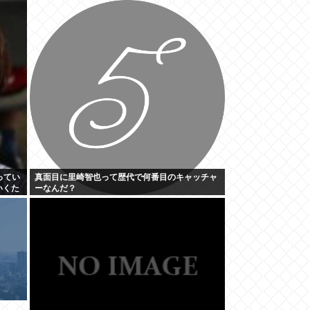
想:+4.2%、9月利下げか
ってい
真面目に里崎智也って歴代で何番目のキャッチャ
いくた
ーなんだ？