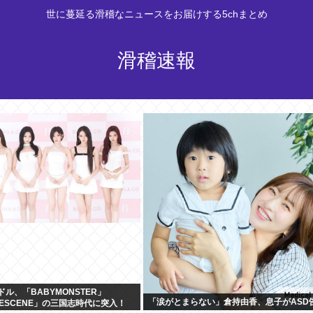
世に蔓延る滑稽なニュースをお届けする5chまとめ
滑稽速報
ドル、「BABYMONSTER」
「涙がとまらない」倉持由香、息子がASD
「RESCENE」の三国志時代に突入！