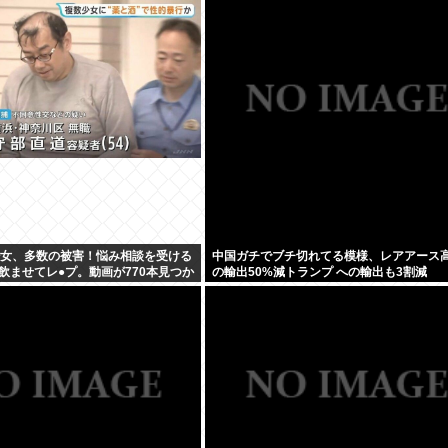
少女、多数の被害！悩み相談を受ける
中国ガチでブチ切れてる模様、レアアース高
飲ませてレ●プ。動画が770本見つか
の輸出50%減トランプ への輸出も3割減
数