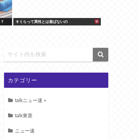
よ？
キミらって異性とは遊ばないの
カテゴリー
talkニュー速＋
talk東亜
ニュー速