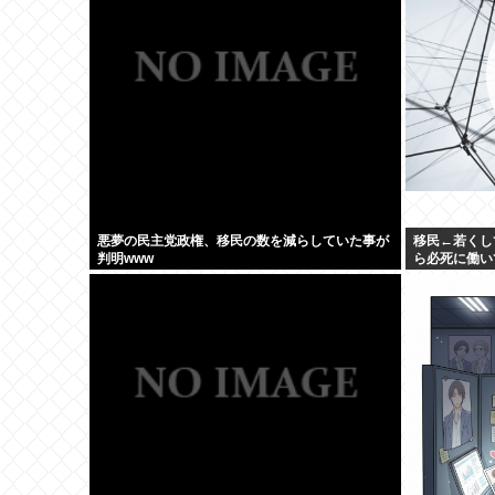
悪夢の民主党政権、移民の数を減らしていた事が
移民←若くし
判明www
ら必死に働い