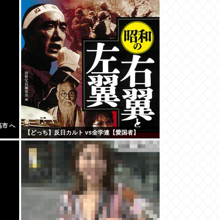
市 へ
【どっち】反日カルト vs全学連【愛国者】