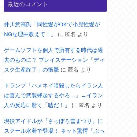
最近のコメント
井川意高氏「同性愛がOKで小児性愛が
NGな理由教えて！」
に
匿名
より
ゲームソフトを個人で所有する時代は過
去のものに？ プレイステーション「ディ
スク生産終了」の衝撃
に
匿名
より
トランプ「ハメネイ暗殺したらイラン人
は喜んで武装蜂起するやろ…」→イラン
人の反応に驚く「嘘だ！」
に
匿名
より
現役アイドルが『さっぽろ雪まつり』に
スクール水着で登場！ ネット驚愕「ぶっ