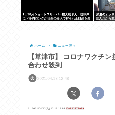
1日30分ショートスリーパー堀大輔さん、睡眠中
派遣のオッサ
にドル円ロングが日銀の介入で狩られ全財産を失
読んだから蹴
いブチギレ
ホーム
ニュー速＋
【草津市】 コロナワクチン
合わせ殺到
2021.04.13 12:48
1 : 2021/04/13(火) 12:13:17.98
ID:GA3271e79