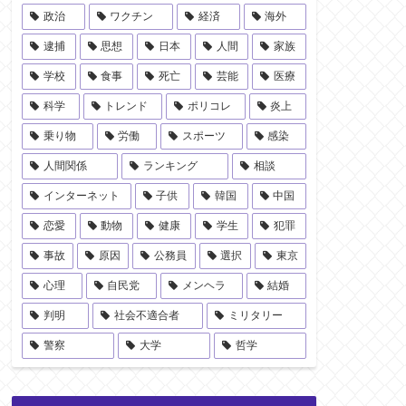
政治
ワクチン
経済
海外
逮捕
思想
日本
人間
家族
学校
食事
死亡
芸能
医療
科学
トレンド
ポリコレ
炎上
乗り物
労働
スポーツ
感染
人間関係
ランキング
相談
インターネット
子供
韓国
中国
恋愛
動物
健康
学生
犯罪
事故
原因
公務員
選択
東京
心理
自民党
メンヘラ
結婚
判明
社会不適合者
ミリタリー
警察
大学
哲学