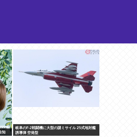
岐阜のF-2戦闘機に大型の謎ミサイル 25式地対艦
告知
誘導弾 空発型