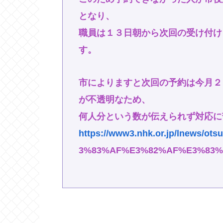
となり、
職員は１３日朝から次回の受け付け
す。
市によりますと次回の予約は今月２
が不透明なため、
何人分という数が伝えられず対応に
https://www3.nhk.or.jp/lnews/ots
3%83%AF%E3%82%AF%E3%83%