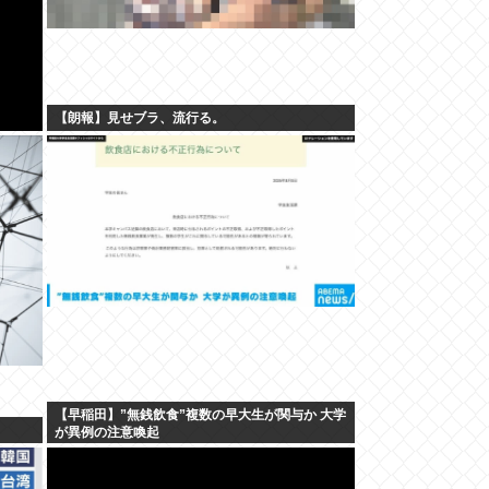
【朗報】見せブラ、流行る。
【早稲田】”無銭飲食”複数の早大生が関与か 大学
が異例の注意喚起