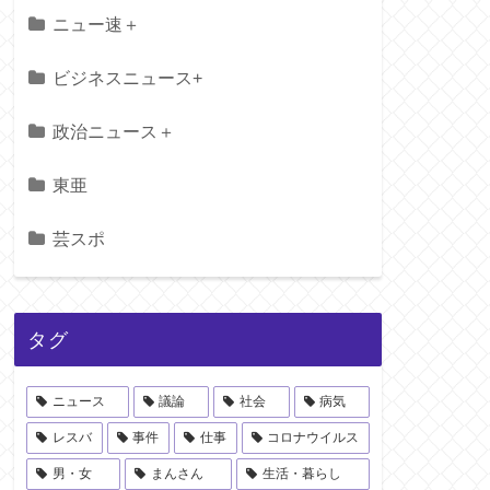
ニュー速＋
ビジネスニュース+
政治ニュース＋
東亜
芸スポ
タグ
ニュース
議論
社会
病気
レスバ
事件
仕事
コロナウイルス
男・女
まんさん
生活・暮らし