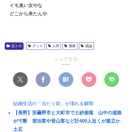
イモ臭い女やな
どこから来たんや
芸スポ
ディス
人間
優勝
議論
シェアする
結婚生活の「当たり前」が壊れる瞬間
【長野】安曇野市と大町市で土砂崩落 山中の道路
が寸断 宿泊客や登山客など計400人近くが孤立か
土石