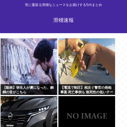
世に蔓延る滑稽なニュースをお届けする5chまとめ
滑稽速報
【動画】弥生人が虜になった、銅
【電流で制圧】相次ぐ警官の発砲
鐸の音がこちら
事案 死亡事例も 致死性の低いテー
ザー銃導入指摘