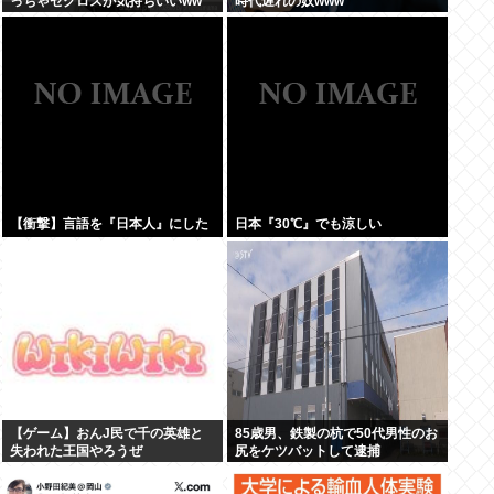
っちゃセクロスが気持ちいいww
時代遅れの奴www
【衝撃】言語を『日本人』にした
日本『30℃』でも涼しい
【ゲーム】おんJ民で千の英雄と
85歳男、鉄製の杭で50代男性のお
失われた王国やろうぜ
尻をケツバットして逮捕