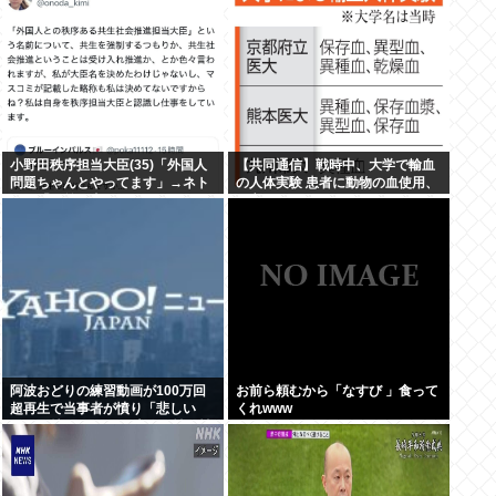
小野田秩序担当大臣(35)「外国人
【共同通信】戦時中、大学で輸血
問題ちゃんとやってます」→ネト
の人体実験 患者に動物の血使用、
ウヨ「お前仕事してないだろ 」→
死亡例も
炎上www
阿波おどりの練習動画が100万回
お前ら頼むから「なすび 」食って
超再生で当事者が憤り「悲しい
くれwww
し、気持ち悪い」 日本人男性の性
欲は異常