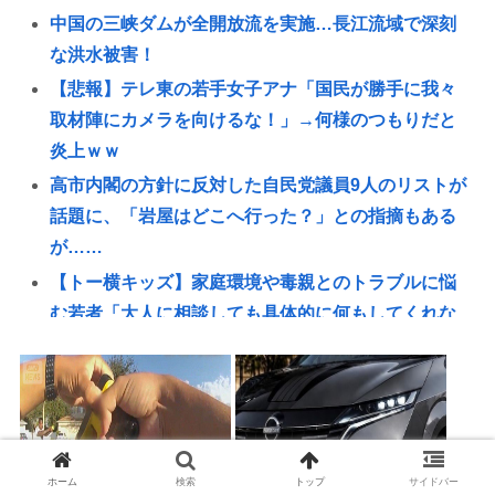
中国の三峡ダムが全開放流を実施…長江流域で深刻
な洪水被害！
【悲報】テレ東の若手女子アナ「国民が勝手に我々
取材陣にカメラを向けるな！」→何様のつもりだと
炎上ｗｗ
高市内閣の方針に反対した自民党議員9人のリストが
話題に、「岩屋はどこへ行った？」との指摘もある
が……
【トー横キッズ】家庭環境や毒親とのトラブルに悩
む若者「大人に相談しても具体的に何もしてくれな
い」EX
昔のおまいら「マクドはクソ！モスバーガー最高
や！」👈この風潮はもう無くなった？
【悲報】3大バーガーキングの弱点「冷めてる」
【画像】1998年のギャルゲー雑誌www
ホーム
検索
トップ
サイドバー