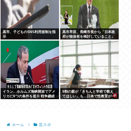
高市、子どものSNS利用規制を指
高市早苗、長崎市長から「日本政
示
府が核保有を検討していること」
を公然と批判され思いっきり睨み
つける
イラン、ホルムズ海峡開放でアメ
9割の親が「きちんと学校で教え
リカに6つの条件を提示 戦争継続
てほしい」も…日本で性教育が一
へ
向に進まない裏事情を元教師が指
摘
ホーム
芸スポ