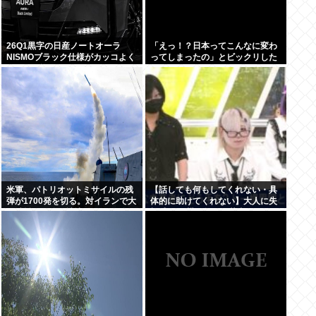
26Q1黒字の日産ノートオーラ
「えっ！？日本ってこんなに変わ
NISMOブラック仕様がカッコよく
ってしまったの」とビックリした
てなんか悔しい
こと
米軍、パトリオットミサイルの残
【話しても何もしてくれない・具
弾が1700発を切る。対イランで大
体的に助けてくれない】大人に失
量消耗した分を補填するのに2年
望感 トー横に集まる若者
以上かかる模様。