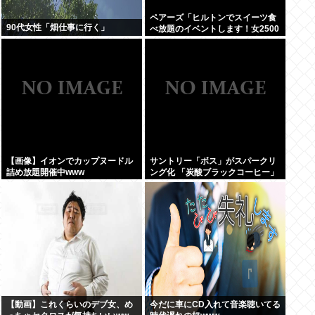
ペアーズ「ヒルトンでスイーツ食
90代女性「畑仕事に行く」
べ放題のイベントします！女2500
円男7000円！！！」→男が集まら
ないと話題に
【画像】イオンでカップヌードル
サントリー「ボス」がスパークリ
詰め放題開催中www
ング化 「炭酸ブラックコーヒー」
に
【動画】これくらいのデブ女、め
今だに車にCD入れて音楽聴いてる