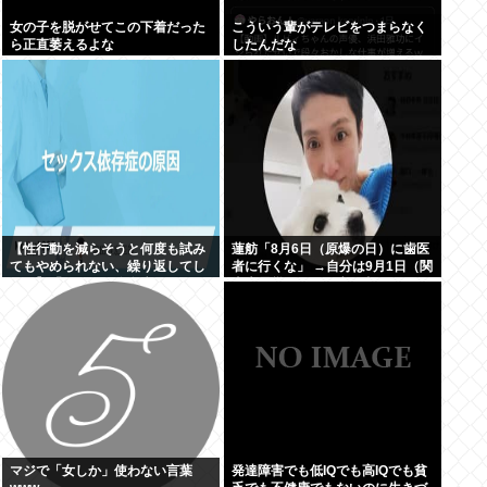
女の子を脱がせてこの下着だった
こういう輩がテレビをつまらなく
ら正直萎えるよな
したんだな
【性行動を減らそうと何度も試み
蓮舫「8月6日（原爆の日）に歯医
てもやめられない、繰り返してし
者に行くな」 →自分は9月1日（関
まう】「セクロス依存症」
東大震災の日）に歯医者に行って
ました
マジで「女しか」使わない言葉
発達障害でも低IQでも高IQでも貧