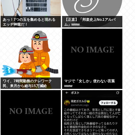
あっ！7つの玉を集めると現れる
【正直】「邦楽史上No.1アルバ
エッヂ神龍だ！
ム」www
ワイ、7時間勤務のテレワーク
マジで「女しか」使わない言葉
民、来月から給与15万減給
www