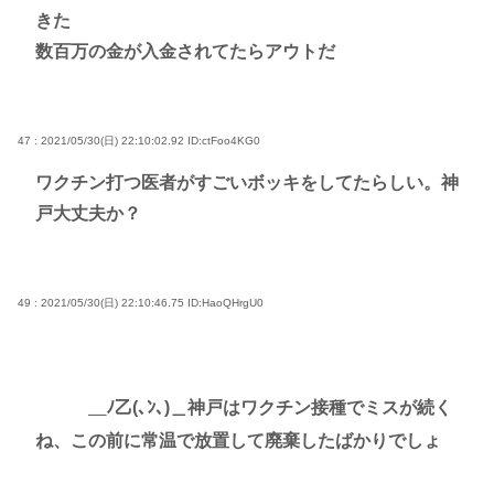
きた
数百万の金が入金されてたらアウトだ
47 : 2021/05/30(日) 22:10:02.92
ID:ctFoo4KG0
ワクチン打つ医者がすごいボッキをしてたらしい。神
戸大丈夫か？
49 : 2021/05/30(日) 22:10:46.75
ID:HaoQHrgU0
＿ﾉ乙(､ﾝ､)＿神戸はワクチン接種でミスが続く
ね、この前に常温で放置して廃棄したばかりでしょ