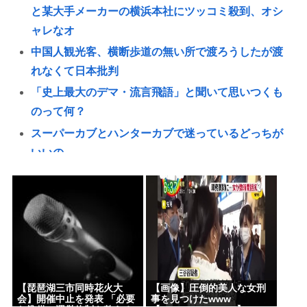
と某大手メーカーの横浜本社にツッコミ殺到、オシ
ャレなオ
中国人観光客、横断歩道の無い所で渡ろうしたが渡
れなくて日本批判
「史上最大のデマ・流言飛語」と聞いて思いつくも
のって何？
スーパーカブとハンターカブで迷っているどっちが
いいの
Redditを読んでると外人って日本に対してはよく調
べもせずに思い込みで勝手に議論してるよな
JR東海「岐阜羽島で6時間寝ろ」史上初の夜行新幹線
を初運行 東京発22時新大阪着翌7時
専門家「シンギュラリティは来ない」これマジ？
【三峡ダム】全力放水で下流パニック！世界最大級
【琵琶湖三市同時花火大
【画像】圧倒的美人な女刑
ダムの光と影
会】開催中止を発表 「必要
事を見つけたwww