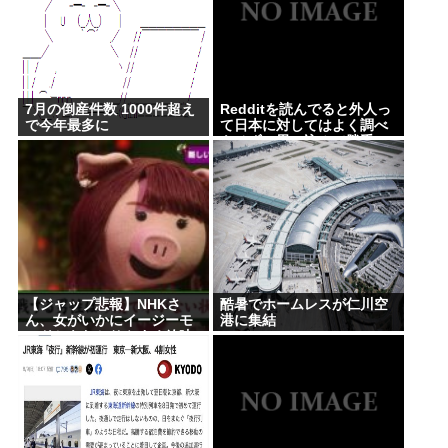
7月の倒産件数 1000件超え
Redditを読んでると外人っ
で今年最多に
て日本に対してはよく調べ
もせずに思い込みで勝手に
議論してるよな
【ジャップ悲報】NHKさ
酷暑でホームレスが仁川空
ん、女がいかにイージーモ
港に集結
ードかをわかりやすく放映
してしまうwww