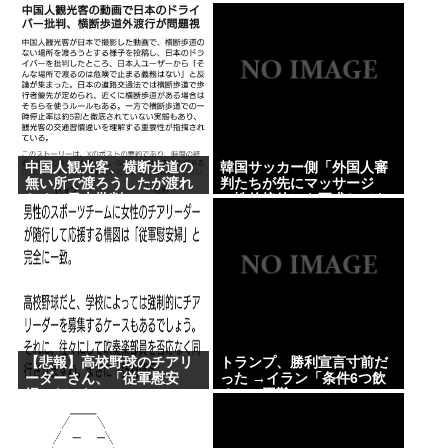
な準備・運営体制を整える
【Pickup08082906】
【悲報】高市さん、被爆者代表を睨み付けてしまい
ことが困難」 22日の開催予
定…3市は関与否定
バチクソ炎上し始めるw w w w w w w w w w
【悲報】イオンのカップヌードル詰め放題（1500
円）、7個しか入らなかったwww
愛知県最強のスーパー、満場一致で決まる
マチアプ女と会ってきたんやが職業詐称して病気も
中国人観光客、横断歩道の
韓国サッカー側「外国人審
無い所で渡ろうしたが渡れ
判たちが先にマッサージ
隠してたんやが
なくて日本批判
（性的接待）を要求してき
た」「そうしてやらない
【映画動員ランキング】「映画ちいかわ」動員1位に
と、笛をうまく吹いてくれ
ないでしょう」と主張
返り咲き！「ミニオンズ」「あの星」「ブルーロッ
ク」もランクイン
Powered by livedoor 相互RSS
【悲報】高校野球のチアリ
トランプ、勝利宣言寸前だ
ーダーさん、「従軍慰安
った →イラン「条件6つ飲
婦」だった…
め」で困難にwww