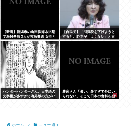
【新潟】新潟市の角田浜海水浴場
【自民党】「消費税を下げようと
で海難事故 3人が救急搬送 女性と
すると、野党が「よくない」と言
男児が心肺停止 男性は意識あり
うのが理解できない」片山さつき
財務大臣
ハンターハンターさん、日本語の
農家さん「暑い。暑すぎて外にい
文字量が多すぎて海外版の方がい
られない。そこで日本の食料を生
いんじゃないかと話題に
産しています。消費者は理解して
ほしい」
ホーム
ニュー速＋