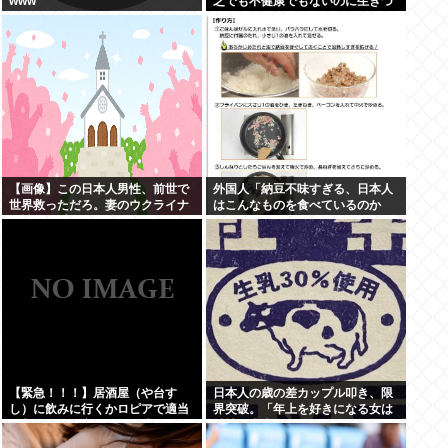
www
乏でも不健康でもないのに生きづ
らい奴www
【画像】この日本人男性、前世で
外国人「納豆不味すぎる、日本人
世界救っただろ。妻のウクライナ
はこんなものを食べているのか
女性が可愛すぎる件
い？」
【緊急！！！】居酒屋（や台す
日本人の歳の差カップル叩き、限
し）に飲みに行くかロピアで適当
界突破。「年上を好きになる女は
に刺身買って家で飲むか迷ってる
精神異常者」