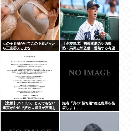
女の子を脱がせてこの下着だった
【高校野球】初戦敗退の明徳義
ら正直萎えるよな
塾・馬淵史郎監督…過熱する有望
中学生のスカウト合戦に苦言「高
校野球が衰退していく」
【悲報】アイドル、とんでもない
識者『真の"勝ち組"都道府県を発
事実がSNSで拡散→運営が声明を
表します。』
発表www