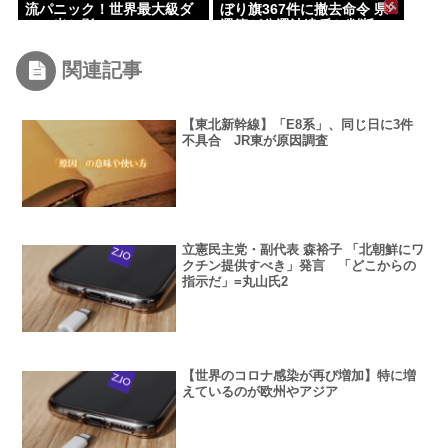
流パニック！世界最大級ダ
ぼり旗367件に撤去命令 県
ムの光と影
選管が公選法違反と判断
関連記事
【東北新幹線】「E8系」、同じ日に3件
不具合 JR東が原因調査
立憲民主党・副代表 森裕子 「北朝鮮にワ
クチン提供すべき」発言 「どこからの
指示だ」=丸山氏2
【世界のコロナ感染が再び増加】特に増
えているのが欧州やアジア