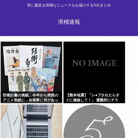
世に蔓延る滑稽なニュースをお届けする5chまとめ
滑稽速報
防衛白書の表紙、今年から突然の
【熊本地震】「レ●プされたらす
アニメ表紙に→自衛隊に何があっ
ぐに連絡して！」 避難所にチラ
たのか。
シ。 無料で緊急避妊薬を届けるシ
ステムを実現へ