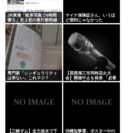
JR東海「岐阜羽島で6時間
マイナ保険証さん、いうほ
寝ろ」史上初の夜行新幹線
ど便利じゃなかった
を初運行 東京発22時新大
阪着翌7時
専門家「シンギュラリティ
【琵琶湖三市同時花火大
は来ない」これマジ？
会】開催中止を発表 「必要
な準備・運営体制を整える
ことが困難」 22日の開催予
定…3市は関与否定
【三峡ダム】全力放水で下
沖縄知事選、ポスターやの