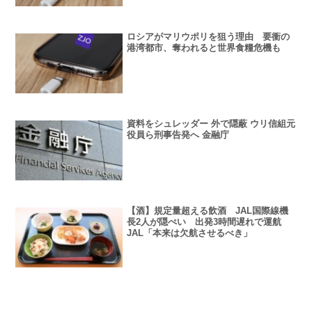
ロシアがマリウポリを狙う理由 要衝の
港湾都市、奪われると世界食糧危機も
資料をシュレッダー 外で隠蔽 ウリ信組元
役員ら刑事告発へ 金融庁
【酒】規定量超える飲酒 JAL国際線機
長2人が隠ぺい 出発3時間遅れで運航
JAL「本来は欠航させるべき」