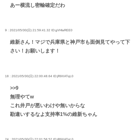
あー横流し密輸確定だわ
9 : 2021/05/30(日) 21:59:41.32
ID:gVHlaREE0
維新さん！マジで兵庫県と神戸市も面倒見てやって下
さい！お願いします！
18 : 2021/05/30(日) 22:00:48.64
ID:jR9XATqL0
>>9
無理やてw
これ井戸が悪いわけや無いからな
勘違いするなよ支持率1%の維新ちゃん
24 : 2021/05/30(日) 22:01:58.52
ID:jR9XATqL0