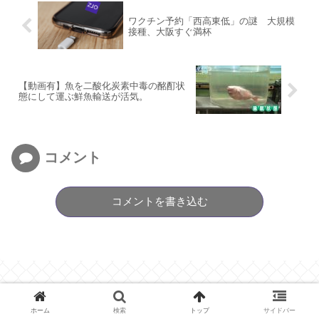
ワクチン予約「西高東低」の謎 大規模
接種、大阪すぐ満杯
【動画有】魚を二酸化炭素中毒の酩酊状
態にして運ぶ鮮魚輸送が活気。
コメント
コメントを書き込む
ホーム
検索
トップ
サイドバー