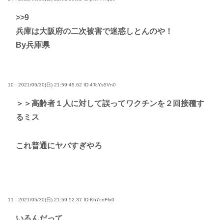
>>9
兵庫は大阪府の二次被害で迷惑しとんのや！
By兵庫県
10 : 2021/05/30(日) 21:59:45.62
ID:4TcYs5Vn0
＞＞高齢者１人に対して誤ってワクチンを２回接種す
るミス
これ普通にヤバすぎやろ
11 : 2021/05/30(日) 21:59:52.37
ID:Kh7cnFfx0
いるんだって