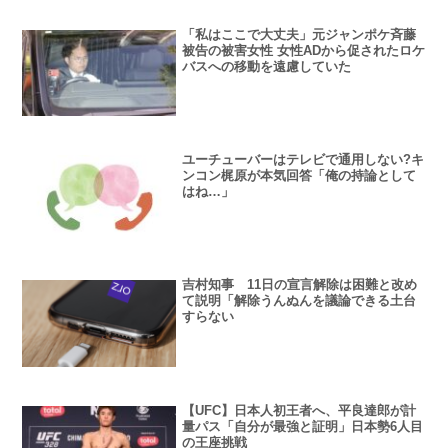
「私はここで大丈夫」元ジャンポケ斉藤
被告の被害女性 女性ADから促されたロケ
バスへの移動を遠慮していた
ユーチューバーはテレビで通用しない?キ
ンコン梶原が本気回答「俺の持論として
はね…」
吉村知事 11日の宣言解除は困難と改め
て説明「解除うんぬんを議論できる土台
すらない
【UFC】日本人初王者へ、平良達郎が計
量パス「自分が最強と証明」日本勢6人目
の王座挑戦