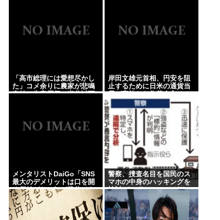
「高市総理には愛想尽かし
岸田文雄元首相、円安を阻
た」コメ余りに農家が悲鳴
止するために日米の通貨当
売値は生産原価の半分以下
局が実施した為替介入は
に…肥料代や燃料代は高騰
「一時しのぎに過ぎない」
「今年でやめる」農家も
との認識を示す
メンタリストDaiGo「SNS
警察、捜査名目を国民のス
最大のデメリットは口を開
マホの中身のハッキングを
く価値がない奴が発信でき
検討 イスラエルのペガサス
るようになったこと」
のようなスパイウェアを使
用か