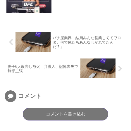
パチ屋業界「結局みんな営業しててワロ
タ。何で俺たちあんな叩かれてたん
だ？」
妻子6人殺害し放火 弁護人、記憶喪失で
無罪主張
コメント
コメントを書き込む