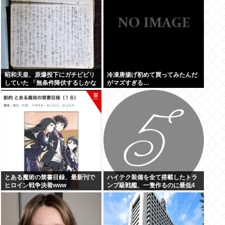
昭和天皇、原爆投下にガチビビリ
冷凍唐揚げ初めて買ってみたんだ
していた 「無条件降伏するしかな
がマズすぎる…
いんよ 」
とある魔術の禁書目録、最新刊で
ハイテク装備を全て搭載したトラ
ヒロイン戦争決着www
ンプ級戦艦、一隻作るのに最低4
兆円かかりいきなり詰む