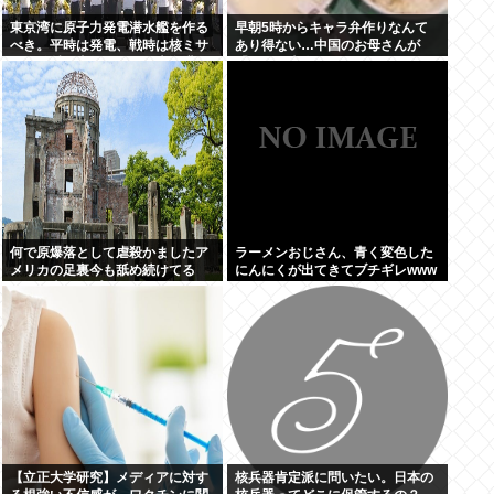
東京湾に原子力発電潜水艦を作る
早朝5時からキャラ弁作りなんて
べき。平時は発電、戦時は核ミサ
あり得ない…中国のお母さんが
イル発射、事故ったら日本海溝に
「なぜ日本人はそんなにがんばる
沈める
の？」と不思議に思う理由
何で原爆落として虐殺かましたア
ラーメンおじさん、青く変色した
メリカの足裏今も舐め続けてる
にんにくが出てきてブチギレwww
の？日本人はプライドないの?
【立正大学研究】メディアに対す
核兵器肯定派に問いたい。日本の