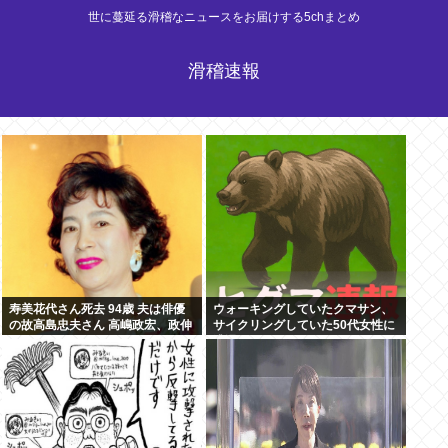
世に蔓延る滑稽なニュースをお届けする5chまとめ
滑稽速報
寿美花代さん死去 94歳 夫は俳優
ウォーキングしていたクマサン、
の故高島忠夫さん 高嶋政宏、政伸
サイクリングしていた50代女性に
の母
遭遇