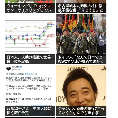
ウォーキングしていたクマ
名古屋城本丸御殿の柱に修
サン、サイクリングしてい
復不能な傷 「りょうじ」と
Powered by livedoor 相互RSS
た50代女性に遭遇
「カイ」と彫られる
日本人、人助け指数で世界
ドイツ人「なんで日本では
最下位を記録
WW2でソ連が攻めて来たっ
て教えてるの？先に中立条
約を無視してソ連に侵略し
たのは日本でしょ
台風13号さん、中国大陸に
ジャンポケ斉藤の懲役7年っ
長く滞在予定
ていくらなんでも重すぎ
ね？