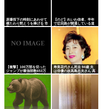
【悲報】女さん、事故（全治4ヶ月半・車は廃車）で
ぶつけられた相手と付き合ってしまうwww
原爆投下の時刻にあわせて
【のど】れいわ信者、半年
メンタリストDaiGo「SNS最大のデメリットは口を
横たわり黙とうを捧げる 市
で迂回路が開通している道
民らが「ダイ・イン」 札
路を2年半放置されていると
開く価値がない奴が発信できるようになったこと」
幌・大通公園
印象操作してしまう
【速報】NHKの性被害問題、性加害した番組出演者
が衝撃告白！
【消費減税】日本の社会保障、岐路に 財源5兆円見通
し立たず
【画像】アトリエファン「アトリエはエ口いゲーム
【衝撃】100万部を切った
寿美花代さん死去 94歳 夫
ジャンプが最強部数653万
は俳優の故高島忠夫さん 高
じゃない！ライザを性的な目で見てる奴はにわ
部を記録した時の週刊少年
嶋政宏、政伸の母
か！」
ジャンプの面子がヤバすぎ
る
《NHKの性被害問題》「飲酒で記憶がない」と出演
者 “誰を守るべきなのか”問われる組織の姿勢
パチ●コ屋の倒産が止まらず。等価/高価交換を望む依
存症が徐々に脱落。低換金率を望む客は戻らず