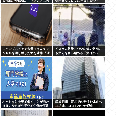
る根強い不信感が、ワクチンに関
核兵器ってどこに保管するの？
する陰謀論の形成につながってい
る
ジャンプストアで大量注文→キャ
イスラム教徒、ついに犬の散歩に
ンセルを繰り返した女を逮捕 「注
も文句を言い始める「犬はハラー
文で欲求が満たされた」総額43億
ム（禁忌）だ」
円
ぶっちゃけ中卒で働くことが当た
産経新聞、東北での発行を休止へ
り前になれば少子化や労働者不足
11月末、コスト増で合理化
問題は改善するよな