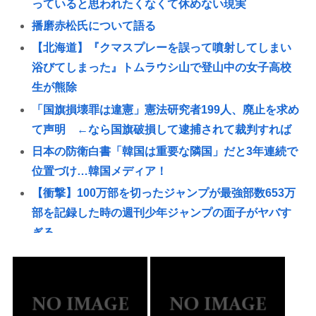
っていると思われたくなくて休めない現実
播磨赤松氏について語る
【北海道】『クマスプレーを誤って噴射してしまい
浴びてしまった』トムラウシ山で登山中の女子高校
生が熊除
「国旗損壊罪は違憲」憲法研究者199人、廃止を求め
て声明 ←なら国旗破損して逮捕されて裁判すれば
日本の防衛白書「韓国は重要な隣国」だと3年連続で
位置づけ…韓国メディア！
【衝撃】100万部を切ったジャンプが最強部数653万
部を記録した時の週刊少年ジャンプの面子がヤバす
ぎる
赤十字、スペイン領セウタに殺到した不法移民に物
資を支給
【注目】元ジャンポケ・斉藤慎二被告（43）に懲役7
年を求刑‼