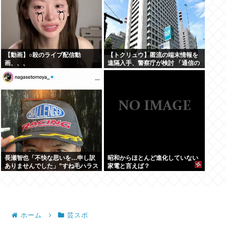
【動画】○殺のライブ配信動
【トクリュウ】匿流の端末情報を
画、、、
遠隔入手、警察庁が検討 「通信の
秘密」と整合性は
長瀬智也「不快な思いを…申し訳
昭和からほとんど進化していない
ありませんでした」”すね毛ハラス
家電と言えば？
メント”を女性に謝罪
ホーム
芸スポ