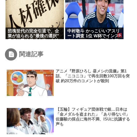
団塊世代の完全引退で、企
中村敬斗 かっこいいアスリ
業が迫られる”最後の選択”
ート調査 1位 W杯でインス
日銀植田総裁「今後は女性
タフォロワー127万増 人気
の正社員化と外国人の人材
爆発 …2位 高橋藍 3位 大谷
活用が鍵」
翔平
関連記事
アニメ『野原ひろし 昼メシの流儀』第1
話、「ニコニコ」で再生回数100万回を突
破 約20万件のコメントが殺到
【五輪】フィギュア団体戦で銀…日本は
「金メダルを盗まれた」「あり得ない!!」
佐藤駿の採点に海外不満、ISUに抗議する
声も