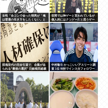
女性「合コンで会った弱男が「俺
世間では神ゲーと言われているが
は普通の生き方をしたくない」と
個人的にはクソゲーだと思うゲー
かカッコつけててワロた。お前既
ム挙げてけwww
に普通以下だろw」⬅10万いいね
団塊世代の完全引退で、企業が迫
中村敬斗 かっこいいアスリート調
られる”最後の選択” 日銀植田総裁
査 1位 W杯でインスタフォロワー
「今後は女性の正社員化と外国人
127万増 人気爆発 …2位 高橋藍 3
の人材活用が鍵」
位 大谷翔平