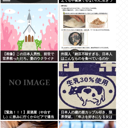
www
乏でも不健康でもないのに生きづ
らい奴www
【画像】この日本人男性、前世で
外国人「納豆不味すぎる、日本人
世界救っただろ。妻のウクライナ
はこんなものを食べているのか
女性が可愛すぎる件
い？」
【緊急！！！】居酒屋（や台す
日本人の歳の差カップル叩き、限
し）に飲みに行くかロピアで適当
界突破。「年上を好きになる女は
に刺身買って家で飲むか迷ってる
精神異常者」