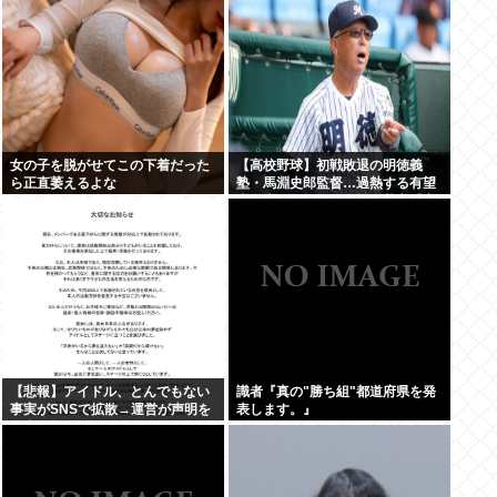
女の子を脱がせてこの下着だった
【高校野球】初戦敗退の明徳義
ら正直萎えるよな
塾・馬淵史郎監督…過熱する有望
中学生のスカウト合戦に苦言「高
校野球が衰退していく」
【悲報】アイドル、とんでもない
識者『真の"勝ち組"都道府県を発
事実がSNSで拡散→運営が声明を
表します。』
発表www