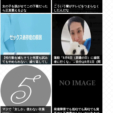
女の子を脱がせてこの下着だった
こういう輩がテレビをつまらなく
ら正直萎えるよな
したんだな
【性行動を減らそうと何度も試み
蓮舫「8月6日（原爆の日）に歯医
てもやめられない、繰り返してし
者に行くな」 →自分は9月1日（関
まう】「セクロス依存症」
東大震災の日）に歯医者に行って
ました
マジで「女しか」使わない言葉
発達障害でも低IQでも高IQでも貧