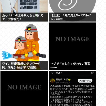
あっ！7つの玉を集めると現れる
【正直】「邦楽史上No.1アルバ
エッヂ神龍だ！
ム」www
ワイ、7時間勤務のテレワーク
マジで「女しか」使わない言葉
民、来月から給与15万減給
www