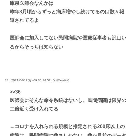
庫県医師会なんかは
昨年3月頃からずっと病床増やし続けてるのは散々報
道されてるよ
医師会に加入してない民間病院や医療従事者も沢山い
るからそっちは知らない
38 : 2021/04/19(月) 09:05:14.52
ID:NRxuri+r0
>>36
医師会にそんな命令系統はないし、民間病院は限界の
二倍近く受け入れてる
→コロナを入れられる規模と推定される200床以上の
病院は、民間病院の数％しかない。数か月前のデータ