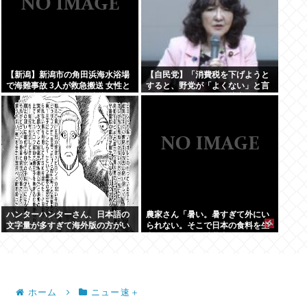
【新潟】新潟市の角田浜海水浴場
【自民党】「消費税を下げようと
で海難事故 3人が救急搬送 女性と
すると、野党が「よくない」と言
男児が心肺停止 男性は意識あり
うのが理解できない」片山さつき
財務大臣
ハンターハンターさん、日本語の
農家さん「暑い。暑すぎて外にい
文字量が多すぎて海外版の方がい
られない。そこで日本の食料を生
いんじゃないかと話題に
産しています。消費者は理解して
ほしい」
ホーム
ニュー速＋