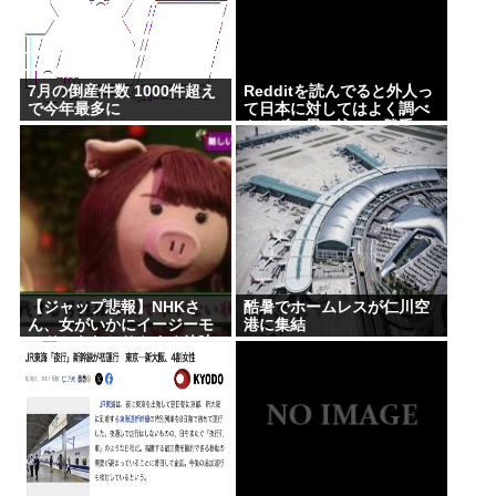
7月の倒産件数 1000件超え
Redditを読んでると外人っ
で今年最多に
て日本に対してはよく調べ
もせずに思い込みで勝手に
議論してるよな
【ジャップ悲報】NHKさ
酷暑でホームレスが仁川空
ん、女がいかにイージーモ
港に集結
ードかをわかりやすく放映
してしまうwww