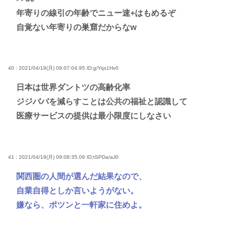
年寄りの線引の年齢でニュー速+はもめるぞ
自覚ない年寄りの巣窟だからなw
40 : 2021/04/19(月) 09:07:04.95
ID:g/Yqs1Hv0
日本は世界ダントツの高齢化率
ジジババを減らすことは公共の福祉と認識して
医療サービスの提供は最小限度にしなさい
41 : 2021/04/19(月) 09:08:35.09
ID:tSPDa/aJ0
関西圏の人間が選んだ結果なので、
自業自得としか言いようがない。
嫌なら、ポツンと一軒家に住めよ。