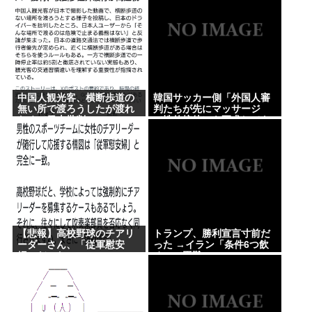
定…3市は関与否定
（性的接待）を要求してきた」「そうしてやらない
と、笛をうまく吹いてくれないでしょう」と主張
【悲報】高校野球のチアリーダーさん、「従軍慰安
婦」だった…
Redditを読んでると外人って日本に対してはよく調
中国人観光客、横断歩道の
韓国サッカー側「外国人審
無い所で渡ろうしたが渡れ
判たちが先にマッサージ
べもせずに思い込みで勝手に議論してるよな
なくて日本批判
（性的接待）を要求してき
愛知県最強のスーパー、満場一致で決まる
た」「そうしてやらない
と、笛をうまく吹いてくれ
マチアプ女と会ってきたんやが職業詐称して病気も
ないでしょう」と主張
隠してたんやが
【映画動員ランキング】「映画ちいかわ」動員1位に
返り咲き！「ミニオンズ」「あの星」「ブルーロッ
ク」もランクイン
【悲報】高校野球のチアリ
トランプ、勝利宣言寸前だ
ーダーさん、「従軍慰安
った →イラン「条件6つ飲
婦」だった…
め」で困難にwww
Powered by livedoor 相互RSS