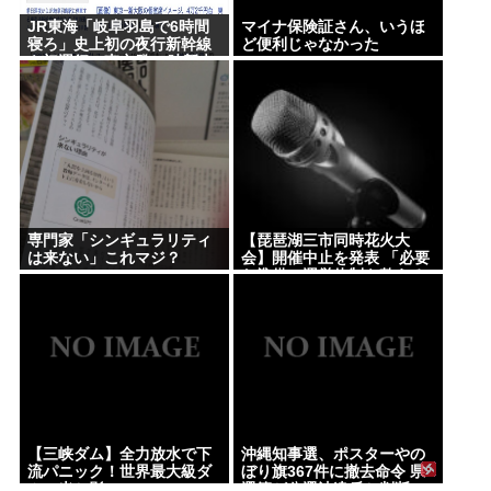
JR東海「岐阜羽島で6時間
マイナ保険証さん、いうほ
寝ろ」史上初の夜行新幹線
ど便利じゃなかった
を初運行 東京発22時新大
阪着翌7時
専門家「シンギュラリティ
【琵琶湖三市同時花火大
は来ない」これマジ？
会】開催中止を発表 「必要
な準備・運営体制を整える
ことが困難」 22日の開催予
定…3市は関与否定
【三峡ダム】全力放水で下
沖縄知事選、ポスターやの
流パニック！世界最大級ダ
ぼり旗367件に撤去命令 県
ムの光と影
選管が公選法違反と判断