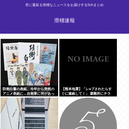
世に蔓延る滑稽なニュースをお届けする5chまとめ
滑稽速報
防衛白書の表紙、今年から突然の
【熊本地震】「レ●プされたらす
アニメ表紙に→自衛隊に何があっ
ぐに連絡して！」 避難所にチラ
たのか。
シ。 無料で緊急避妊薬を届けるシ
ステムを実現へ