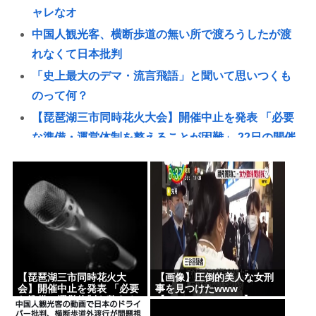
ャレなオ
中国人観光客、横断歩道の無い所で渡ろうしたが渡
れなくて日本批判
「史上最大のデマ・流言飛語」と聞いて思いつくも
のって何？
【琵琶湖三市同時花火大会】開催中止を発表 「必要
な準備・運営体制を整えることが困難」 22日の開催
予定…3市は関与否定
スーパーカブとハンターカブで迷っているどっちが
いいの
【画像】圧倒的美人な女刑事を見つけたwww
【Pickup08082906】
中国人観光客、横断歩道の無い所で渡ろうしたが渡
【琵琶湖三市同時花火大
【画像】圧倒的美人な女刑
れなくて日本批判
会】開催中止を発表 「必要
事を見つけたwww
な準備・運営体制を整える
【Pickup08082906】
韓国サッカー側「外国人審判たちが先にマッサージ
ことが困難」 22日の開催予