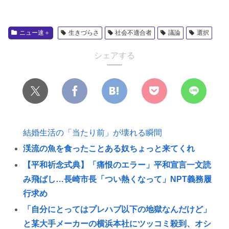
ニュー速＋
生きづらさ
社会不適合者
議論
選択
シェアする
結婚生活の「当たり前」が壊れる瞬間
渓流の魚を食ったことある奴ちょっと来てくれ
【平和祈念式典】「痛恨のエラー」平和宣言一文読
み飛ばし…長崎市長「つい熱くなって」NPT義務履
行求め
「自分にとってはプレハブ以下の地獄なんだけど」
と某大手メーカーの横浜本社にツッコミ殺到、オシ