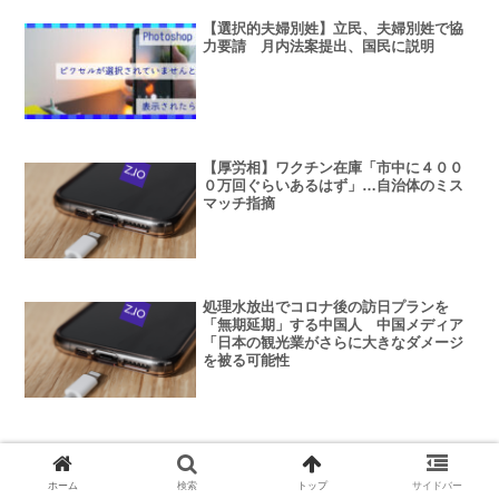
【選択的夫婦別姓】立民、夫婦別姓で協
力要請 月内法案提出、国民に説明
【厚労相】ワクチン在庫「市中に４００
０万回ぐらいあるはず」…自治体のミス
マッチ指摘
処理水放出でコロナ後の訪日プランを
「無期延期」する中国人 中国メディア
「日本の観光業がさらに大きなダメージ
を被る可能性
【危機管理】有事の国産ワクチン開発、
ホーム
検索
トップ
サイドバー