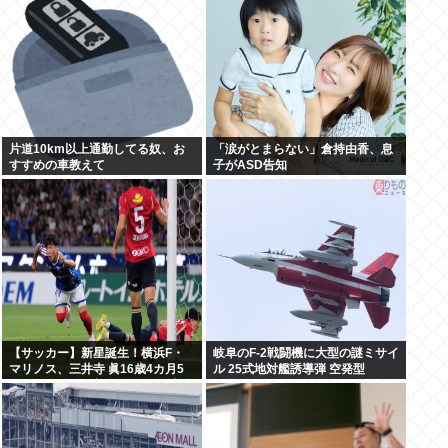
片道10km以上通勤してる奴、お
「涙がとまらない」倉持由香、息
すすめの車教えて
子がASD告知
【サッカー】新星誕生！横浜F・
岐阜のF-2戦闘機に大型の謎ミサイ
マリノス、三井寺 眞16歳4カ月5
ル 25式地対艦誘導弾 空発型
日ゴール 全3得点絡む！ 今春 中学
を卒業したばかり