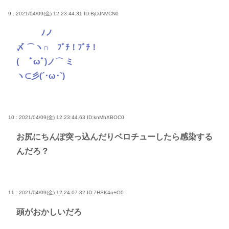
9 : 2021/04/09(金) 12:23:44.31
ID:BjDJNVCN0
ﾉノ
〆 ⌒ヽ∩ ﾌﾞﾁ！ﾌﾞﾁ！
( ﾟωﾟ)ノ⌒ ミ
ヽ⊂彡(´･ω･`)
10 : 2021/04/09(金) 12:23:44.63
ID:knMhXBOC0
お尻にちんぽ突っ込んだりベロチューしたら感染する
んだろ？
11 : 2021/04/09(金) 12:24:07.32
ID:7HSK4n+O0
頭がおかしいだろ