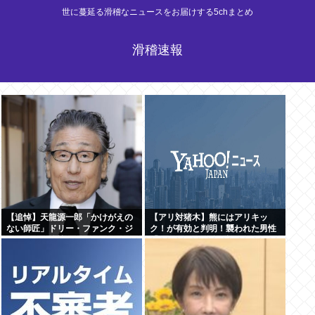
世に蔓延る滑稽なニュースをお届けする5chまとめ
滑稽速報
【追悼】天龍源一郎「かけがえの
【アリ対猪木】熊にはアリキッ
ない師匠」ドリー・ファンク・ジ
ク！が有効と判明！襲われた男性
ュニアさん追悼
「アリキックで追っ払った」