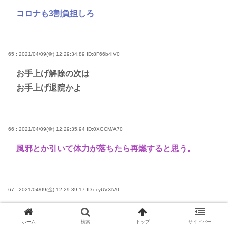
コロナも3割負担しろ
65 : 2021/04/09(金) 12:29:34.89
ID:8F66b4IV0
お手上げ解除の次は
お手上げ退院かよ
66 : 2021/04/09(金) 12:29:35.94
ID:0XGCM/A70
風邪とか引いて体力が落ちたら再燃すると思う。
67 : 2021/04/09(金) 12:29:39.17
ID:ccyUVXlV0
てかこれがトリアージなんだよな
病床確保のためにある程度元気になったらおいだされ
ホーム
検索
トップ
サイドバー