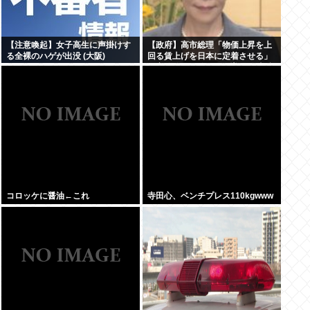
【注意喚起】女子高生に声掛けす
【政府】高市総理「物価上昇を上
る全裸のハゲが出没 (大阪)
回る賃上げを日本に定着させる」
国家公務員月給3.51%増へ 人事院
の勧告を受け
コロッケに醤油←これ
寺田心、ベンチプレス110kgwww