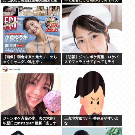
とに成功し格差は主要先進国で最
本で定着してるものって何？その
小
逆も教えて！」（海外の反応）
【画像】朝倉未来の元カノ、めち
【悲報】ジャンポケ斉藤、ロケバ
ゃくちゃエグい乳を持つ
スでフェラさせてすべてを失う
ジャンポケ斉藤の妻、夫の求刑7
正直地方都市が一番住みやすいよ
年翌日にInstagram更新「楽しす
な
ぎた」