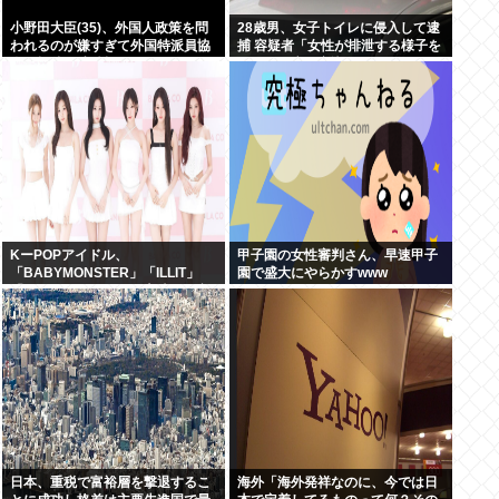
小野田大臣(35)、外国人政策を問
28歳男、女子トイレに侵入して逮
われるのが嫌すぎて外国特派員協
捕 容疑者「女性が排泄する様子を
会の招待を連続拒否www
見たくて床に寝込んでしまった」
KーPOPアイドル、
甲子園の女性審判さん、早速甲子
「BABYMONSTER」「ILLIT」
園で盛大にやらかすwww
「RESCENE」の三国志時代に突
入！
日本、重税で富裕層を撃退するこ
海外「海外発祥なのに、今では日