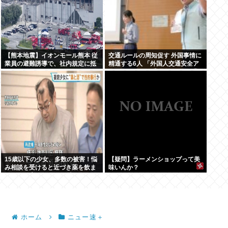
【熊本地震】イオンモール熊本 従
交通ルールの周知促す 外国事情に
業員の避難誘導で、社内規定に抵
精通する6人 「外国人交通安全ア
触か
ドバイザー」に委嘱 埼玉県警 「1
件でも悲惨な事故を減らす」
15歳以下の少女、多数の被害！悩
【疑問】ラーメンショップって美
み相談を受けると近づき薬を飲ま
味いんか？
せてレ●プ。動画が770本見つかり
被害少女多数
ホーム
ニュー速＋