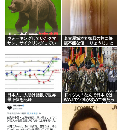
る
《NHKの性被害問題》「飲酒で記憶がない」と出演
者 “誰を守るべきなのか”問われる組織の姿勢
パチ●コ屋の倒産が止まらず。等価/高価交換を望む依
存症が徐々に脱落。低換金率を望む客は戻らず
ウォーキングしていたクマ
名古屋城本丸御殿の柱に修
サン、サイクリングしてい
復不能な傷 「りょうじ」と
Powered by livedoor 相互RSS
た50代女性に遭遇
「カイ」と彫られる
日本人、人助け指数で世界
ドイツ人「なんで日本では
最下位を記録
WW2でソ連が攻めて来たっ
て教えてるの？先に中立条
約を無視してソ連に侵略し
たのは日本でしょ