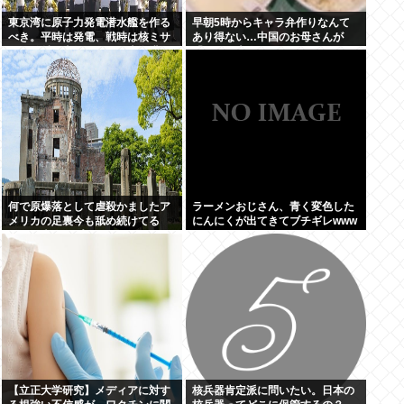
東京湾に原子力発電潜水艦を作る
早朝5時からキャラ弁作りなんて
べき。平時は発電、戦時は核ミサ
あり得ない…中国のお母さんが
イル発射、事故ったら日本海溝に
「なぜ日本人はそんなにがんばる
沈める
の？」と不思議に思う理由
何で原爆落として虐殺かましたア
ラーメンおじさん、青く変色した
メリカの足裏今も舐め続けてる
にんにくが出てきてブチギレwww
の？日本人はプライドないの?
【立正大学研究】メディアに対す
核兵器肯定派に問いたい。日本の