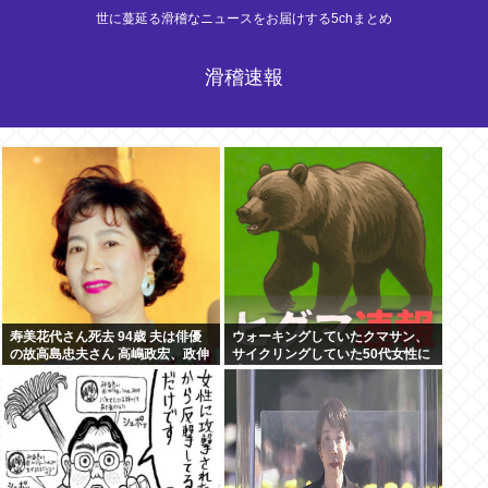
世に蔓延る滑稽なニュースをお届けする5chまとめ
滑稽速報
寿美花代さん死去 94歳 夫は俳優
ウォーキングしていたクマサン、
の故高島忠夫さん 高嶋政宏、政伸
サイクリングしていた50代女性に
の母
遭遇