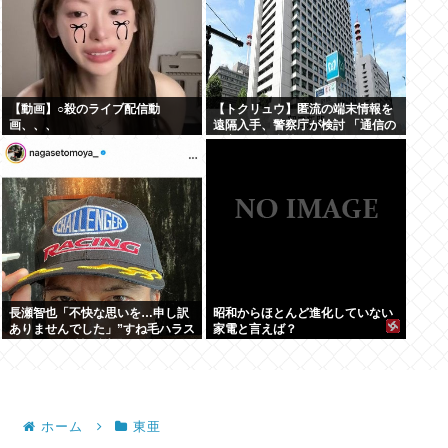
【動画】○殺のライブ配信動
【トクリュウ】匿流の端末情報を
画、、、
遠隔入手、警察庁が検討 「通信の
秘密」と整合性は
長瀬智也「不快な思いを…申し訳
昭和からほとんど進化していない
ありませんでした」”すね毛ハラス
家電と言えば？
メント”を女性に謝罪
ホーム
東亜