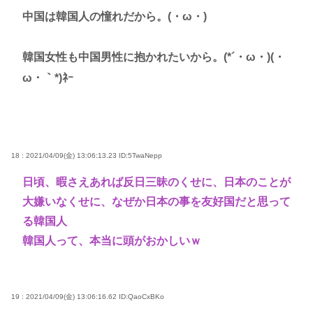
中国は韓国人の憧れだから。(・ω・)
韓国女性も中国男性に抱かれたいから。(*´・ω・)(・
ω・｀*)ﾈｰ
18 : 2021/04/09(金) 13:06:13.23
ID:5TwaNepp
日頃、暇さえあれば反日三昧のくせに、日本のことが
大嫌いなくせに、なぜか日本の事を友好国だと思って
る韓国人
韓国人って、本当に頭がおかしいｗ
19 : 2021/04/09(金) 13:06:16.62
ID:QaoCxBKo