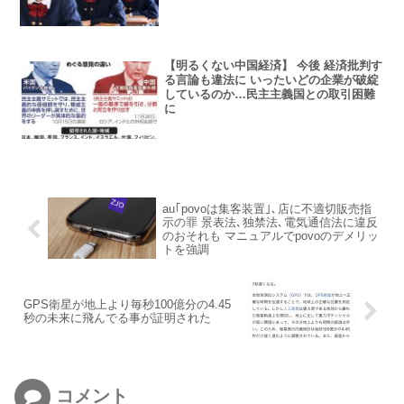
【明るくない中国経済】 今後 経済批判す
る言論も違法に いったいどの企業が破綻
しているのか…民主主義国との取引困難
に
au｢povoは集客装置｣､店に不適切販売指
示の罪 景表法､独禁法､電気通信法に違反
のおそれも マニュアルでpovoのデメリッ
トを強調
GPS衛星が地上より毎秒100億分の4.45
秒の未来に飛んでる事が証明された
コメント