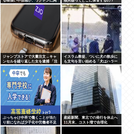
る根強い不信感が、ワクチンに関
核兵器ってどこに保管するの？
する陰謀論の形成につながってい
る
ジャンプストアで大量注文→キャ
イスラム教徒、ついに犬の散歩に
ンセルを繰り返した女を逮捕 「注
も文句を言い始める「犬はハラー
文で欲求が満たされた」総額43億
ム（禁忌）だ」
円
ぶっちゃけ中卒で働くことが当た
産経新聞、東北での発行を休止へ
り前になれば少子化や労働者不足
11月末、コスト増で合理化
問題は改善するよな