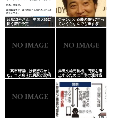
台風13号さん、中国大陸に
ジャンポケ斉藤の懲役7年っ
長く滞在予定
ていくらなんでも重すぎ
ね？
「高市総理には愛想尽かし
岸田文雄元首相、円安を阻
た」コメ余りに農家が悲鳴
止するために日米の通貨当
売値は生産原価の半分以下
局が実施した為替介入は
に…肥料代や燃料代は高騰
「一時しのぎに過ぎない」
「今年でやめる」農家も
との認識を示す