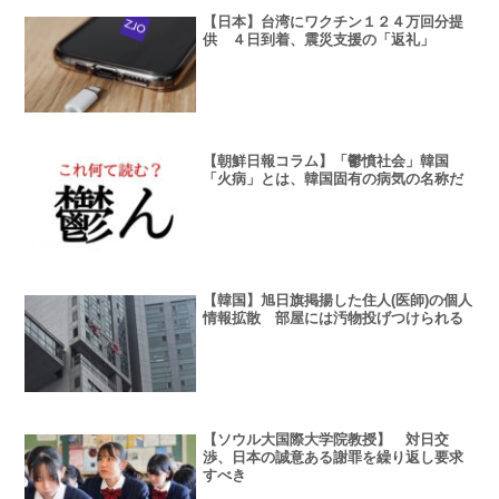
【日本】台湾にワクチン１２４万回分提
供 ４日到着、震災支援の「返礼」
【朝鮮日報コラム】「鬱憤社会」韓国
「火病」とは、韓国固有の病気の名称だ
【韓国】旭日旗掲揚した住人(医師)の個人
情報拡散 部屋には汚物投げつけられる
【ソウル大国際大学院教授】 対日交
渉、日本の誠意ある謝罪を繰り返し要求
すべき