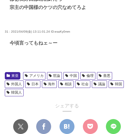
宗主の中国様のケツの穴なめてろよ
31 : 2021/04/09(金) 13:11:01.24
ID:esaKy0mm
今頃言ってもねェ～ー
東亜
アメリカ
世論
中国
倫理
善悪
外国人
日本
海外
相談
社会
議論
韓国
韓国人
シェアする