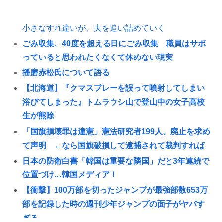
小さなすれ違いが、夫を追い詰めていく
ごみ収集、40度を超える日にごみ収集 職員はサボ
っていると思われたくなくて休めない現実
播磨赤松氏について語る
【北海道】『クマスプレーを誤って噴射してしまい
浴びてしまった』トムラウシ山で登山中の女子高校
生が熊除
「国旗損壊罪は違憲」憲法研究者199人、廃止を求め
て声明 ←なら国旗破損して逮捕されて裁判すれば
日本の防衛白書「韓国は重要な隣国」だと3年連続で
位置づけ…韓国メディア！
【衝撃】100万部を切ったジャンプが最強部数653万
部を記録した時の週刊少年ジャンプの面子がヤバす
ぎる