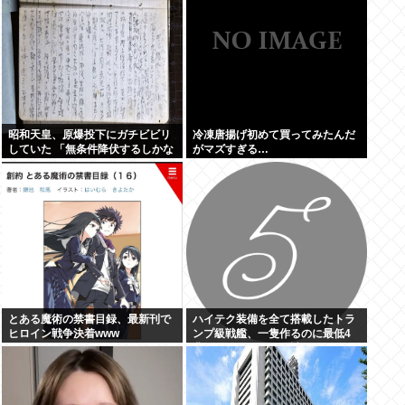
昭和天皇、原爆投下にガチビビリ
冷凍唐揚げ初めて買ってみたんだ
していた 「無条件降伏するしかな
がマズすぎる…
いんよ 」
とある魔術の禁書目録、最新刊で
ハイテク装備を全て搭載したトラ
ヒロイン戦争決着www
ンプ級戦艦、一隻作るのに最低4
兆円かかりいきなり詰む