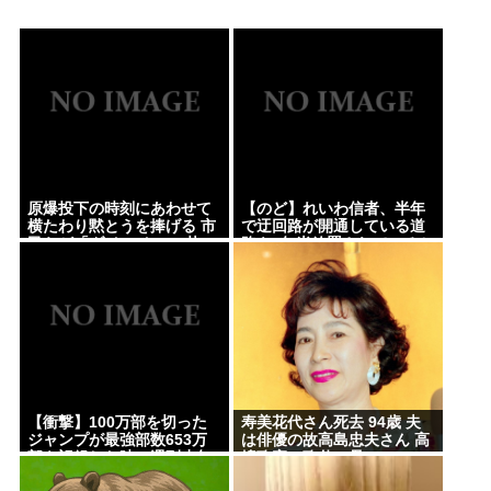
赤十字、スペイン領セウタに殺到した不法移民に物
資を支給
【注目】元ジャンポケ・斉藤慎二被告（43）に懲役7
年を求刑‼
【悲報】女さん、事故（全治4ヶ月半・車は廃車）で
ぶつけられた相手と付き合ってしまうwww
原爆投下の時刻にあわせて
【のど】れいわ信者、半年
メンタリストDaiGo「SNS最大のデメリットは口を
横たわり黙とうを捧げる 市
で迂回路が開通している道
民らが「ダイ・イン」 札
路を2年半放置されていると
開く価値がない奴が発信できるようになったこと」
幌・大通公園
印象操作してしまう
【速報】NHKの性被害問題、性加害した番組出演者
が衝撃告白！
【消費減税】日本の社会保障、岐路に 財源5兆円見通
し立たず
【画像】アトリエファン「アトリエはエ口いゲーム
【衝撃】100万部を切った
寿美花代さん死去 94歳 夫
ジャンプが最強部数653万
は俳優の故高島忠夫さん 高
じゃない！ライザを性的な目で見てる奴はにわ
部を記録した時の週刊少年
嶋政宏、政伸の母
か！」
ジャンプの面子がヤバすぎ