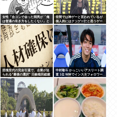
女性「合コンで会った弱男が「俺
世間では神ゲーと言われているが
は普通の生き方をしたくない」と
個人的にはクソゲーだと思うゲー
かカッコつけててワロた。お前既
ム挙げてけwww
に普通以下だろw」⬅10万いいね
団塊世代の完全引退で、企業が迫
中村敬斗 かっこいいアスリート調
られる”最後の選択” 日銀植田総裁
査 1位 W杯でインスタフォロワー
「今後は女性の正社員化と外国人
127万増 人気爆発 …2位 高橋藍 3
の人材活用が鍵」
位 大谷翔平