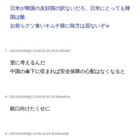
日米が韓国の友好国の訳ないだろ、日米にとっても韓
国は敵
お前らクソ食いキムチ猿に味方は居ないぞｗ
7 : 2021/04/09(金) 13:00:04.35
ID:Z+w5HyE7
逆に考えるんだ
中国の傘下に収まれば安全保障の心配はなくなると
8 : 2021/04/09(金) 13:00:06.81
ID:3Wzlx6Um
銃口向けたくせに
9 : 2021/04/09(金) 13:00:14.83
ID:HGnz6rj9