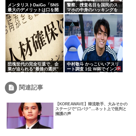
メンタリストDaiGo「SNS
警察、捜査名目を国民のス
最大のデメリットは口を開
マホの中身のハッキングを
く価値がない奴が発信でき
検討 イスラエルのペガサス
るようになったこと」
のようなスパイウェアを使
用か
団塊世代の完全引退で、企
中村敬斗 かっこいいアスリ
業が迫られる”最後の選択”
ート調査 1位 W杯でインス
日銀植田総裁「今後は女性
タフォロワー127万増 人気
の正社員化と外国人の人材
爆発 …2位 高橋藍 3位 大谷
活用が鍵」
翔平
関連記事
【KOREAWAVE】韓流歌手、大みそかの
ステージで“口パク”…ネット上で批判と
擁護の声