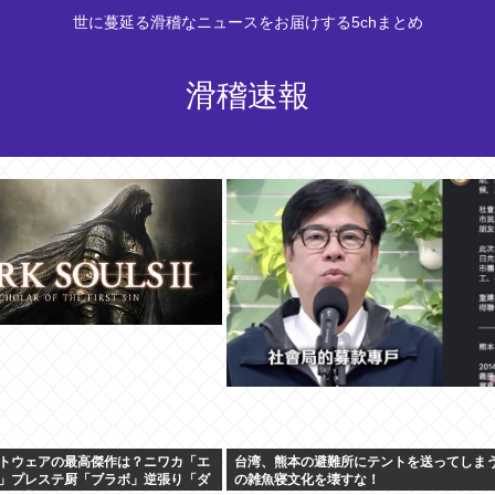
世に蔓延る滑稽なニュースをお届けする5chまとめ
滑稽速報
トウェアの最高傑作は？ニワカ「エ
台湾、熊本の避難所にテントを送ってしまう
」プレステ厨「ブラボ」逆張り「ダ
の雑魚寝文化を壊すな！