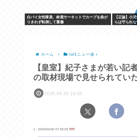
白バイ女性隊員、鈴鹿サーキットでカーブを曲が
【正論】小児
りきれず転倒して重傷
らは守られな
やん
ホーム
talkニュー速＋
【皇室】紀子さまが若い記
の取材現場で見せられてい
2026.04.30 16:04
1 : 2026/04/30 07:56:05
???