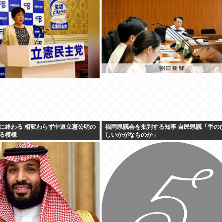
ワイ「…」
に終わる 相変わらず中道立憲公明の
福岡県議会を批判する知事 自民県議「手の
る模様
しいかがなものか」