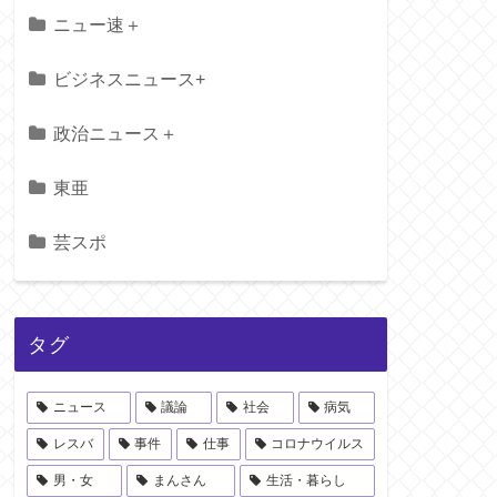
ニュー速＋
ビジネスニュース+
政治ニュース＋
東亜
芸スポ
タグ
ニュース
議論
社会
病気
レスバ
事件
仕事
コロナウイルス
男・女
まんさん
生活・暮らし