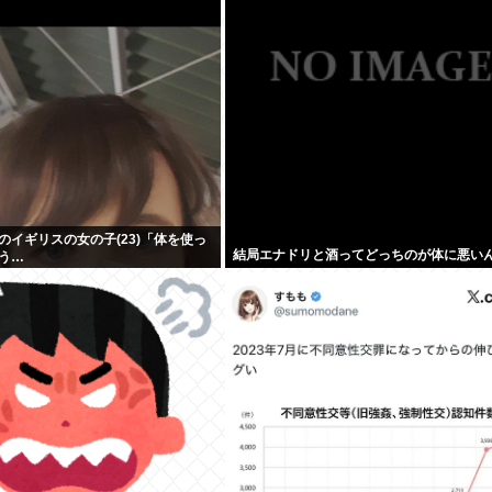
のイギリスの女の子(23)「体を使っ
結局エナドリと酒ってどっちのが体に悪い
う…