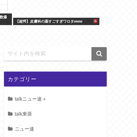
数爆
【超愕】皮膚科の薬すごすぎワロタwww
カテゴリー
talkニュー速＋
talk東亜
ニュー速