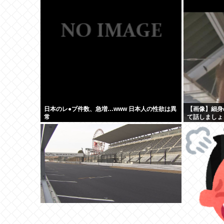
日本のレ●プ件数、急増…www 日本人の性欲は異
【画像】細身
常
て話しましょ