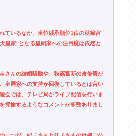
れているなか、皇位継承順位1位の秋篠宮
の天皇家”となる皇嗣家への注目度は依然と
圭さんの結婚騒動や、秋篠宮邸の改修費が
、皇嗣家への支持が回復しているとは言い
遊会では、テレビ局がライブ配信を行いま
を揶揄するようなコメントが多数ありまし
”の一つが、紀子さまと佳子さまの母娘ご公