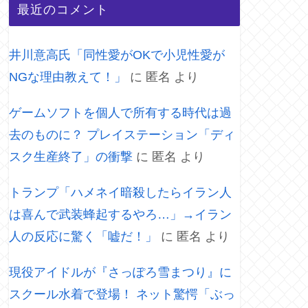
最近のコメント
井川意高氏「同性愛がOKで小児性愛が
NGな理由教えて！」
に
匿名
より
ゲームソフトを個人で所有する時代は過
去のものに？ プレイステーション「ディ
スク生産終了」の衝撃
に
匿名
より
トランプ「ハメネイ暗殺したらイラン人
は喜んで武装蜂起するやろ…」→イラン
人の反応に驚く「嘘だ！」
に
匿名
より
現役アイドルが『さっぽろ雪まつり』に
スクール水着で登場！ ネット驚愕「ぶっ