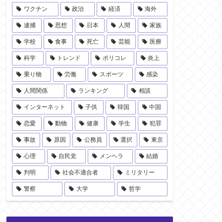
ワクチン
政治
経済
海外
逮捕
思想
日本
人間
家族
学校
食事
死亡
芸能
医療
科学
トレンド
ポリコレ
炎上
乗り物
労働
スポーツ
感染
人間関係
ランキング
相談
インターネット
子供
韓国
中国
恋愛
動物
健康
学生
犯罪
事故
原因
公務員
選択
東京
心理
自民党
メンヘラ
結婚
判明
社会不適合者
ミリタリー
警察
大学
哲学