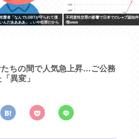
性愛者「なんでLGBTが守られて僕
不同意性交罪の影響で日本でのレ●プ認知件
いんだああああ」←いや犯罪だから
増www
者たちの間で人気急上昇…ご公務
た「異変」