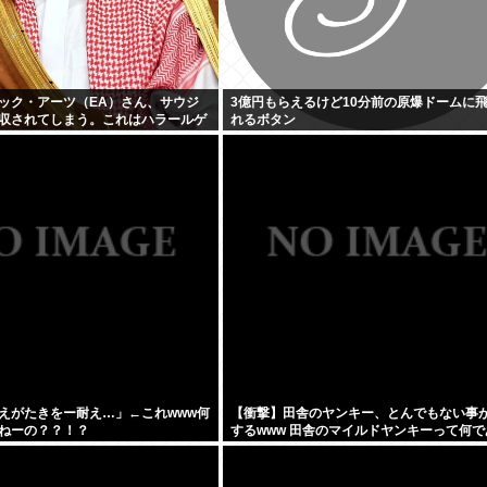
ック・アーツ（EA）さん、サウジ
3億円もらえるけど10分前の原爆ドームに
収されてしまう。これはハラールゲ
れるボタン
えがたきをー耐え…」←これwww何
【衝撃】田舎のヤンキー、とんでもない事
ねーの？？！？
するwww 田舎のマイルドヤンキーって何で
なに金あるの？もしかして…