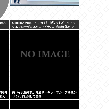
飛ばさ
GoogleとMeta、AIに金を注ぎ込みすぎてキャッ
シュフローが史上初のマイナス。売却か保有で内
ゲバ始まる
が判明
白バイ女性隊員、鈴鹿サーキットでカーブを曲が
あん
りきれず転倒して重傷