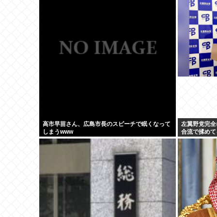
クソ2」玄人
高市早苗さん、広島市長のスピーチで眠くなって
左翼野党完全
しまうwww
合流で揉めて