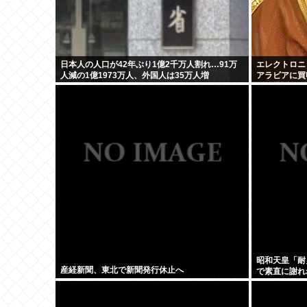
日本人の人口が42年ぶり1億2千万人割れ…91万
エレクトロニ
人減の1億1973万人、外国人は35万人増
アラビアに買
ーム爆誕か
昭和天皇「耐
産経新聞、東北で新聞発行休止へ
で素直に謝れ