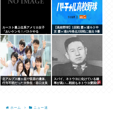
カースト最上位系アメリカ女子
【高校野球】1回戦 霞ヶ浦 6-3 中
「おいケンモ！バスケやる
京 霞ヶ浦が6得点2回戦に進出 9番
ぞ！！」 どうする？【参考画像】
相田が3安打2打点
北アルプス槍ヶ岳で収容の遺体、
スパイ、ネトウヨに化けている確
行方不明だった大学生・谷口太良
率が高い…戦前もネトウヨ愛国保
さん(19歳)と確認
守がスパイだった。ネトウヨを全
員逮捕すべし
ホーム
ニュー速