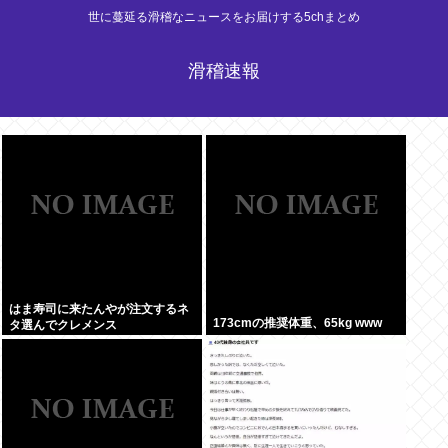
世に蔓延る滑稽なニュースをお届けする5chまとめ
滑稽速報
はま寿司に来たんやが注文するネ
173cmの推奨体重、65kg www
タ選んでクレメンス