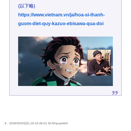
(以下略)
https://www.vietnam.vn/ja/hoa-si-thanh-
guom-diet-quy-kazuo-ebisawa-qua-doi
6 : 2026/05/03(日) 19:16:49.01
ID:AVqnywVe0