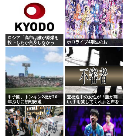
新しいキーボード買いたいんだけど、今のキーボー
ド壊れなくて買う理由が見つからない
「世界唯一の被爆国は北朝鮮」と主張し、チラシを
配布する輩が発生
ロシア「高市は誰が原爆を
ホロライブ4期生のお
投下したか言及しなかっ
Powered by livedoor 相互RSS
た。広島と長崎に落ちたの
はUFOだと思っているの
か?」
甲子園、トンキン2校が10
登校途中の女性が「腰が痛
年ぶりに初戦敗退
い,手を貸してくれ」と声を
かけてきた男に腕つかまれ
物陰に連れ込まれる 仙台