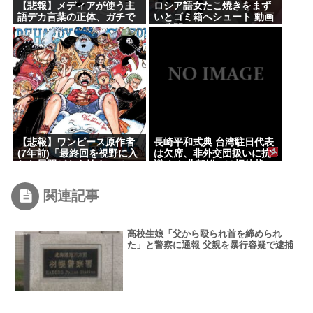
【悲報】メディアが使う主
ロシア語女たこ焼きをまず
語デカ言葉の正体、ガチで
いとゴミ箱へシュート 動画
これだったwww
を公開
【悲報】ワンピース原作者
長崎平和式典 台湾駐日代表
(7年前)「最終回を視野に入
は欠席、非外交団扱いに抗
れた展開がもう始まってい
議 なお北朝鮮には招待状
ます！」
関連記事
高校生娘「父から殴られ首を締められ
た」と警察に通報 父親を暴行容疑で逮捕