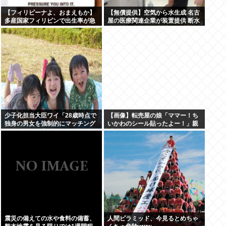
【フィリピーナよ、おまえもか】
【無償提供】空気から水生成 名古
多産国家フィリピンで出生率が急
屋の医療関連企業が装置提供 断水
降下、若者はSEXよりSNSの時代
続く被災地熊本・氷川町の避難所
へ
に
少子化担当大臣ワイ「28歳時点で
【画像】転売屋の娘「ママー！ち
独身の男女を強制的にマッチング
いかわのシール貼ったよー！」親
させて子ども産ませます」
「！！！！！！」
震災の備えての水や食料の備蓄、
人間ピラミッド、今見るとめちゃ