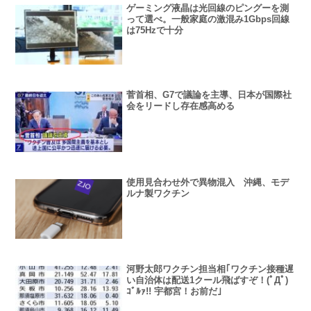
ゲーミング液晶は光回線のピングーを測
って選べ。一般家庭の激混み1Gbps回線
は75Hzで十分
菅首相、G7で議論を主導、日本が国際社
会をリードし存在感高める
使用見合わせ外で異物混入 沖縄、モデ
ルナ製ワクチン
河野太郎ワクチン担当相｢ワクチン接種遅
い自治体は配送1クール飛ばすぞ！(ﾟДﾟ)
ｺﾞﾙｧ!! 宇都宮！お前だ｣