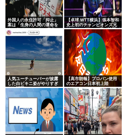
外国人の永住許可「抑止」
【卓球 WTT横浜】張本智和
案は「生身の人間の運命を
史上初のチャンピオンズ兄
もてあそんでいる」 東京・
妹アベックV！20歳の韓国
高田馬場で反対アピール
王者破り2連覇も達成！
人気ユーチューバーが披露
【高市朗報】プロパン使用
した白ビキニ姿がやりすぎ
のエアコン日本初上陸
だと話題に