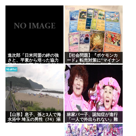
が寸断 宿泊客や登山客など計400人近くが孤立か
土石流で橋が流されたとの情報も
8割がGemini利用、ChatGPTは68%
トー横キッズ、大人に失望「相談しても具体的に何
もしてくれなくて傷つく。福祉は自由が奪われる」
【高市早苗】マンションですれ違う時に「こんにち
進次郎「日米同盟の絆の強
【社会問題】『ポケモンカ
は」って言ってくる奴がクソ気持ち悪い。話しかけ
さと、平素から培った協力
ード』転売対策に”マイナン
関係が」米軍 熊本に飲料水
バー”導入開始で「効果テキ
てくんなよ
約16トン支援
メン」広がる新システム
【中共を共産主義独裁から解放】「いずれ本物の戦
争に突入」アメリカの右派が夢見る〈露骨に交戦
的〉なシナリオ
(📞´ん`)「はい嫌儲子供電話相談室」👧「犬は大きい
小さいのがいるのになんで猫はみんな同じ大きさな
【山形】息子、孫と3人で海
林家パー子、認知症が進行
水浴中 埼玉の男性（74）溺
「一人で外出られない」難
の？」
死
聴で夫・ペーと「筆談」…
ガチで死にたい時ってどうしたらいいの？
自宅全焼から約1年