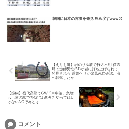
韓国に日本の古墳を発見 埋め戻すwww😢
【えりも町】岩のり採取で行方不明 襟裳
岬で漁師男性(61)が岩に打ち上げられて
発見される 道警ヘリが発見死亡確認、海
へ転落したか
【節約】宿代高騰でGW「車中泊」急増
も…道の駅で”宿泊”は違法？ やってはい
けないNG行為とは
コメント