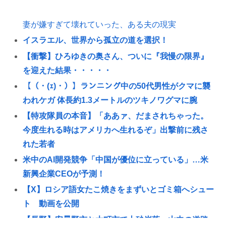
妻が嫌すぎて壊れていった、ある夫の現実
イスラエル、世界から孤立の道を選択！
【衝撃】ひろゆきの奥さん、ついに『我慢の限界』
を迎えた結果・・・・・
【（・(ｪ)・）】ランニング中の50代男性がクマに襲
われケガ 体長約1.3メートルのツキノワグマに腕
【特攻隊員の本音】「ああァ、だまされちゃった。
今度生れる時はアメリカへ生れるぞ」出撃前に残さ
れた若者
米中のAI開発競争「中国が優位に立っている」…米
新興企業CEOが予測！
【X】ロシア語女たこ焼きをまずいとゴミ箱へシュー
ト 動画を公開
【長野】安曇野市と大町市で土砂崩落 山中の道路