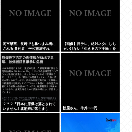
高市早苗、長崎でも鼻つまみ者に
【画像】日テレ、絶対ネタにしち
される 参列者「平和憲法守れ」
ゃいけない「生きるの下手民」を
晒し上げてしまう
？？？「日本に原爆は落とされて
松屋さん、牛丼390円
いません！北朝鮮に落ちまし
た！」 なんだよこれ