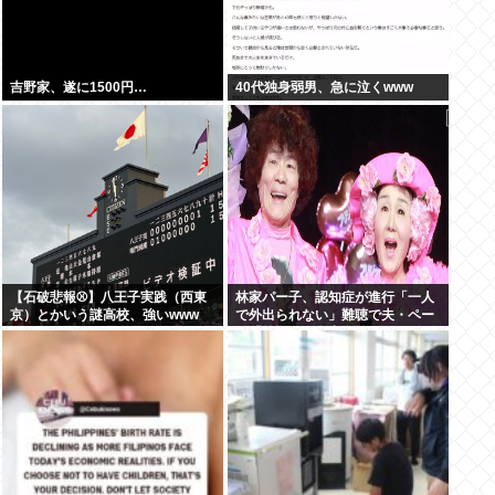
吉野家、遂に1500円…
40代独身弱男、急に泣くwww
【石破悲報⚾】八王子実践（西東
林家パー子、認知症が進行「一人
京）とかいう謎高校、強いwww
で外出られない」難聴で夫・ペー
と「筆談」…自宅全焼から約1年