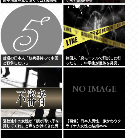
熊本地震を見る限りでは1週間程
くちゃ危険www
度じゃ全然足りないことが判明
普通の日本人「核兵器持って中国
韓国人「廃モーテルで肝試しに行
と戦争したい 」
ったら…」中学生が遺体を発見、
衝撃の事態に
登校途中の女性が「腰が痛い,手を
【画像】日本人男性、激かわウク
貸してくれ」と声をかけてきた男
ライナ人女性と結婚www
に腕つかまれ物陰に連れ込まれる
仙台