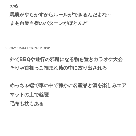
>>6
馬鹿がやらかすからルールができるんだよな～
まあ自業自得のパターンがほとんど
8 : 2026/05/03 18:57:48
h1gNP
外でBBQや通行の邪魔になる物を置きカラオケ大会
そりゃ首根っこ掴まれ藪の中に放り出される
めっちゃ端で車の中で静かに名産品と酒を楽しみエア
マットの上で就寝
毛布も枕もある