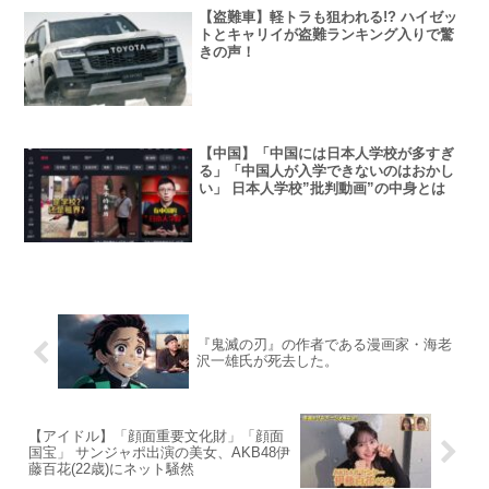
【盗難車】軽トラも狙われる!? ハイゼッ
トとキャリイが盗難ランキング入りで驚
きの声！
【中国】「中国には日本人学校が多すぎ
る」「中国人が入学できないのはおかし
い」 日本人学校”批判動画”の中身とは
『鬼滅の刃』の作者である漫画家・海老
沢一雄氏が死去した。
【アイドル】「顔面重要文化財」「顔面
国宝」 サンジャポ出演の美女、AKB48伊
藤百花(22歳)にネット騒然