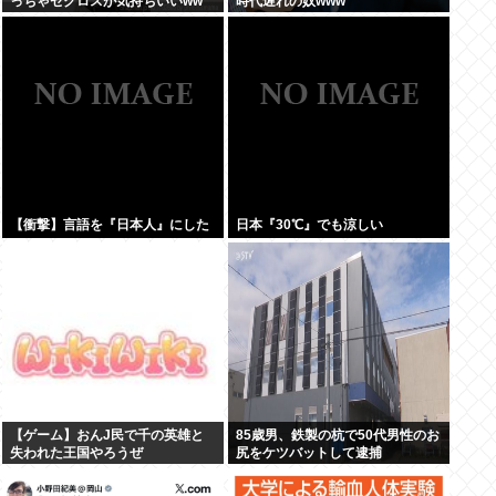
っちゃセクロスが気持ちいいww
時代遅れの奴www
【衝撃】言語を『日本人』にした
日本『30℃』でも涼しい
【ゲーム】おんJ民で千の英雄と
85歳男、鉄製の杭で50代男性のお
失われた王国やろうぜ
尻をケツバットして逮捕