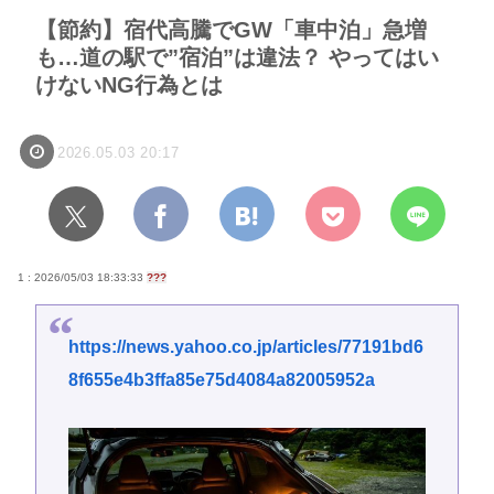
【節約】宿代高騰でGW「車中泊」急増
も…道の駅で”宿泊”は違法？ やってはい
けないNG行為とは
2026.05.03 20:17
1 : 2026/05/03 18:33:33
???
https://news.yahoo.co.jp/articles/77191bd6
8f655e4b3ffa85e75d4084a82005952a