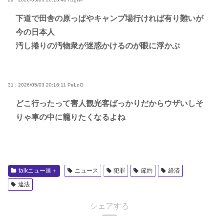
下道で田舎の原っぱやキャンプ場行ければ有り難いが
今の日本人
汚し捲りの汚物衆が迷惑かけるのが眼に浮かぶ
31 : 2026/05/03 20:16:11
PeLoO
どこ行ったって害人観光客ばっかりだからウザいしそ
りゃ車の中に籠りたくなるよね
talkニュー速＋
ニュース
犯罪
節約
経済
違法
シェアする