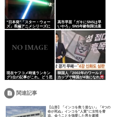
“日本発”「スター・ウォー
高市早苗「ガキにSNSは早
ズ」長編アニメシリーズに
いやろ」SNS年齢制限法案
ファン興奮「劇場版にして
提出検討
欲しい」「艦隊戦も派手で
面白い」
現在ヤフコメ時速ランキン
韓国人「2002年のワールド
グ1位の記事がこれ。どう思
カップで韓国が4強になれた
う？
のって買収したからじゃな
いの?」
関連記事
【山形】「インコを救う道ない」「4つの
命が死ぬ」インコを”人質”に女性を脅
迫、会うことを強要した男を逮捕