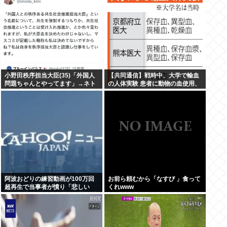
小野田秩序担当大臣(35)「外国人
【共同通信】戦時中、大学で輸血
問題ちゃんとやってます」→ネト
の人体実験 患者に動物の血使用、
ウヨ「お前仕事してないだろ 」→
死亡例も
炎上www
阿波おどりの練習動画が100万回
お前ら頼むから「なすび 」食って
超再生で当事者が憤り「悲しい
くれwww
し、気持ち悪い」 日本人男性の性
欲は異常