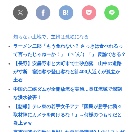
知らない土地で、主婦は孤独になる
ラーメン二郎「もう食わない？ さっきは食べれるっ
て言ったじゃねーか！」（ヽ´ん`）「」 反論できる？
【長野】安曇野市と大町市で土砂崩落 山中の道路
が寸断 宿泊客や登山客など計400人近くが孤立か
土石
中国の三峡ダムが全開放流を実施…長江流域で深刻
な洪水被害！
【悲報】テレ東の若手女子アナ「国民が勝手に我々
取材陣にカメラを向けるな！」→何様のつもりだと
炎上ｗｗ