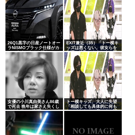
26Q1黒字の日産ノートオー
EXIT兼近（35）「トー横キ
ラNISMOブラック仕様がカ
ッズは悪くない。彼女らを
ッコよくてなんか悔しい
利用し搾取しようとする悪
い大人たちが問題」
女優の小川真由美さん86歳
トー横キッズ、大人に失望
で死去 晩年は家さえ失くし
「相談しても具体的に何も
ていたことが判明
してくれなくて傷つく。福
祉は自由が奪われる」