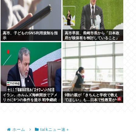
高市、子どものSNS利用規制を指
高市早苗、長崎市長から「日本政
示
府が核保有を検討していること」
を公然と批判され思いっきり睨み
つける
イラン、ホルムズ海峡開放でアメ
9割の親が「きちんと学校で教え
リカに6つの条件を提示 戦争継続
てほしい」も…日本で性教育が一
へ
向に進まない裏事情を元教師が指
摘
ホーム
talkニュー速＋