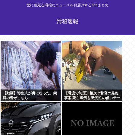
世に蔓延る滑稽なニュースをお届けする5chまとめ
滑稽速報
【動画】弥生人が虜になった、銅
【電流で制圧】相次ぐ警官の発砲
鐸の音がこちら
事案 死亡事例も 致死性の低いテー
ザー銃導入指摘