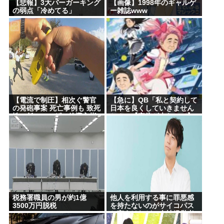
【悲報】3大バーガーキング
【画像】1998年のギャルゲ
の弱点「冷めてる」
ー雑誌www
【衝撃】北朝鮮、ロシアに5万人派兵か
ベジットのベジータ要素、ネーミングセンスしかな
い
クーラーつけるくらいなら死を選ぶ 7割超え
Powered by livedoor 相互RSS
【電流で制圧】相次ぐ警官
【急に】QB「私と契約して
の発砲事案 死亡事例も 致死
日本を良くしていきません
性の低いテーザー銃導入指
か？」【安倍が来たので】
摘
税務署職員の男が約1億
他人を利用する事に罪悪感
3500万円脱税
を持たないのがサイコパス
と言うけれど、会社経営者
ってそんなもんだろ？