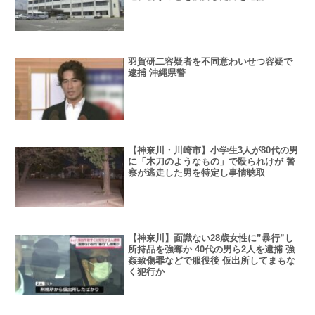
羽賀研二容疑者を不同意わいせつ容疑で
逮捕 沖縄県警
【神奈川・川崎市】小学生3人が80代の男
に「木刀のようなもの」で殴られけが 警
察が逃走した男を特定し事情聴取
【神奈川】面識ない28歳女性に”暴行”し
所持品を強奪か 40代の男ら2人を逮捕 強
姦致傷罪などで服役後 仮出所してまもな
く犯行か