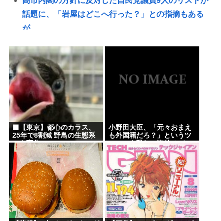
高市内閣の方針に反対した自民党議員9人のリストが
話題に、「岩屋はどこへ行った？」との指摘もある
が……
【トー横キッズ】家庭環境や毒親とのトラブルに悩
む若者「大人に相談しても具体的に何もしてくれな
い」EX
昔のおまいら「マクドはクソ！モスバーガー最高
や！」👈この風潮はもう無くなった？
【悲報】3大バーガーキングの弱点「冷めてる」
‍⬛【東京】都心のカラス、
小野田大臣、「元々おまえ
【画像】1998年のギャルゲー雑誌www
25年で8割減 野鳥の生態系
も外国籍だろ？」というツ
にも変化
ッコミを恐れ、海外メディ
現在ヤフコメ時速ランキング1位の記事がこれ。どう
アを全員出禁に
思う？
「まるで難民キャンプ」 避難所の劣悪な環境に専
門家も「びっくりした」 車中泊にもリスクが
「熱したフライパンに飛び込むようなもの」
日本『30℃』でも涼しい