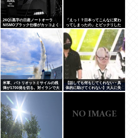
26Q1黒字の日産ノートオーラ
「えっ！？日本ってこんなに変わ
NISMOブラック仕様がカッコよく
ってしまったの」とビックリした
てなんか悔しい
こと
米軍、パトリオットミサイルの残
【話しても何もしてくれない・具
弾が1700発を切る。対イランで大
体的に助けてくれない】大人に失
量消耗した分を補填するのに2年
望感 トー横に集まる若者
以上かかる模様。