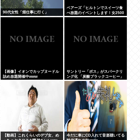
ペアーズ「ヒルトンでスイーツ食
90代女性「畑仕事に行く」
べ放題のイベントします！女2500
円男7000円！！！」→男が集まら
ないと話題に
【画像】イオンでカップヌードル
サントリー「ボス」がスパークリ
詰め放題開催中www
ング化 「炭酸ブラックコーヒー」
に
【動画】これくらいのデブ女、め
今だに車にCD入れて音楽聴いてる