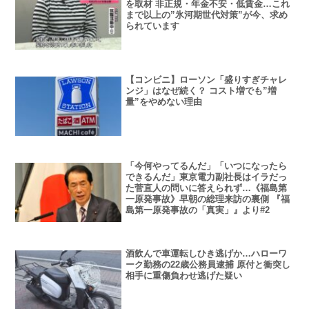
を取材 非正規・年金不安・低賃金…これ
まで以上の”氷河期世代対策”が今、求め
られています
【コンビニ】ローソン「盛りすぎチャレ
ンジ」はなぜ続く？ コスト増でも”増
量”をやめない理由
「今何やってるんだ」「いつになったら
できるんだ」東京電力副社長はイラだっ
た菅直人の問いに答えられず…《福島第
一原発事故》早朝の総理来訪の裏側 『福
島第一原発事故の「真実」』より#2
酒飲んで車運転しひき逃げか…ハローワ
ーク勤務の22歳公務員逮捕 原付と衝突し
相手に重傷負わせ逃げた疑い