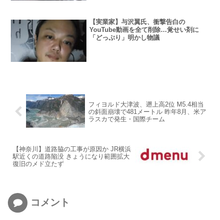
【実業家】与沢翼氏、衝撃告白の
YouTube動画を全て削除…覚せい剤に
「どっぷり」明かし物議
フィヨルド大津波、遡上高2位 M5.4相当
の斜面崩壊で481メートル 昨年8月、米ア
ラスカで発生・国際チーム
【神奈川】道路脇の工事が原因か JR横浜
駅近くの道路陥没 きょうになり範囲拡大
復旧のメド立たず
コメント