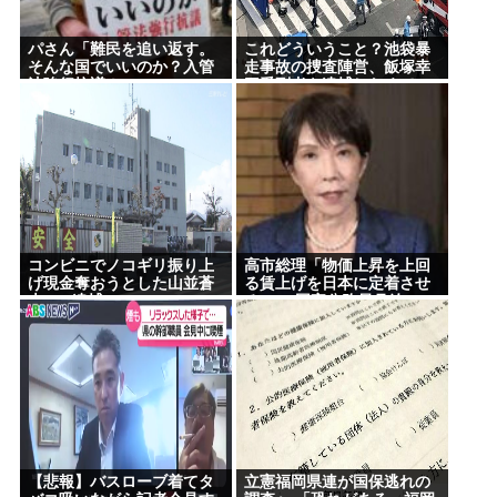
パさん「難民を追い返す。
これどういうこと？池袋暴
そんな国でいいのか？入管
走事故の捜査陣営、飯塚幸
法強行抗議！」
三受刑者を逮捕しなくてい
い理由を考えるために1000
ページもの法解釈書を読ん
でた模様…自民議員からも
圧力
コンビニでノコギリ振り上
高市総理「物価上昇を上回
げ現金奪おうとした山並蒼
る賃上げを日本に定着させ
大(21)逮捕
る」 →国家公務員月給
3.51％増へ 地方公務員も追
随する見通し
【悲報】バスローブ着てタ
立憲福岡県連が国保逃れの