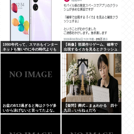
1990年代って、スマホもインター
【画像】部屋作りゲーム、確率で
ネットも無いのに今の時代よりも
出現するイカを見るとクラッシュ
カッコ良いよな
する不具合が発生ｗｗｗ
お盆の8/13過ぎると海はクラゲ多
【疑問】葬式←まぁわかる 四十
いから泳げないと言ってたよな。
九日←いらねぇだろ
昔お盆過ぎると寒くなっていたし