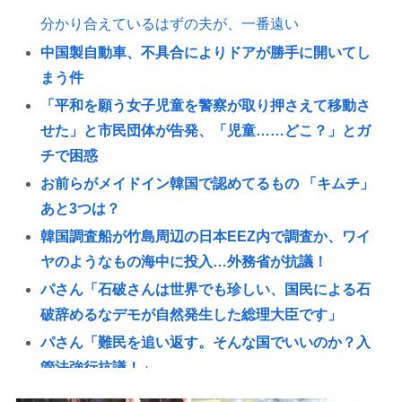
分かり合えているはずの夫が、一番遠い
中国製自動車、不具合によりドアが勝手に開いてし
まう件
「平和を願う女子児童を警察が取り押さえて移動さ
せた」と市民団体が告発、「児童……どこ？」とガ
チで困惑
お前らがメイドイン韓国で認めてるもの 「キムチ」
あと3つは？
韓国調査船が竹島周辺の日本EEZ内で調査か、ワイ
ヤのようなもの海中に投入…外務省が抗議！
パさん「石破さんは世界でも珍しい、国民による石
破辞めるなデモが自然発生した総理大臣です」
パさん「難民を追い返す。そんな国でいいのか？入
管法強行抗議！」
【速報】悠仁さま 初の“おことば”