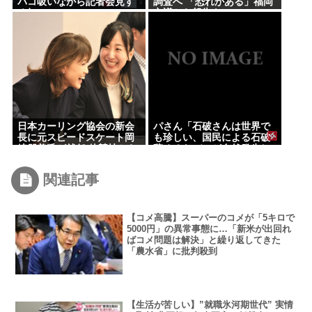
バコ吸いながら記者会見す
調査へ 「恐れがある」福岡
る奴www
市議から報告も
日本カーリング協会の新会
パさん「石破さんは世界で
長に元スピードスケート岡
も珍しい、国民による石破
崎朋美氏が就任 他競技から
辞めるなデモが自然発生し
異例の起用
た総理大臣です」
関連記事
【コメ高騰】スーパーのコメが「5キロで
5000円」の異常事態に…「新米が出回れ
ばコメ問題は解決」と繰り返してきた
「農水省」に批判殺到
【生活が苦しい】”就職氷河期世代” 実情