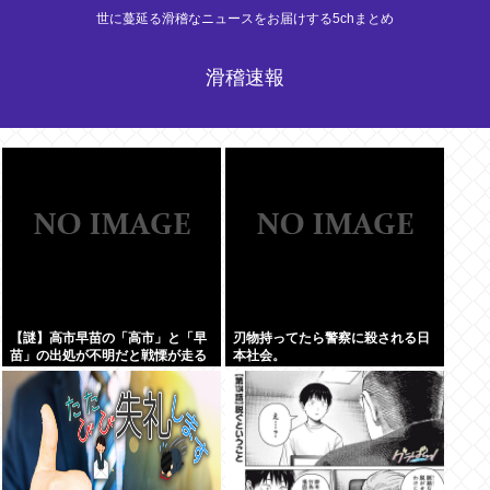
世に蔓延る滑稽なニュースをお届けする5chまとめ
滑稽速報
【謎】高市早苗の「高市」と「早
刃物持ってたら警察に殺される日
苗」の出処が不明だと戦慄が走る
本社会。