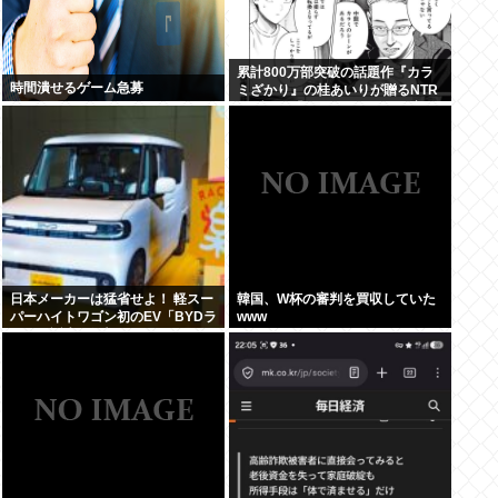
累計800万部突破の話題作『カラ
時間潰せるゲーム急募
ミざかり』の桂あいりが贈るNTR
ラブコメ「グラぱらっ！」、完結
までラスト2話！！
日本メーカーは猛省せよ！ 軽スー
韓国、W杯の審判を買収していた
パーハイトワゴン初のEV「BYDラ
www
ッコ」誕生の衝撃