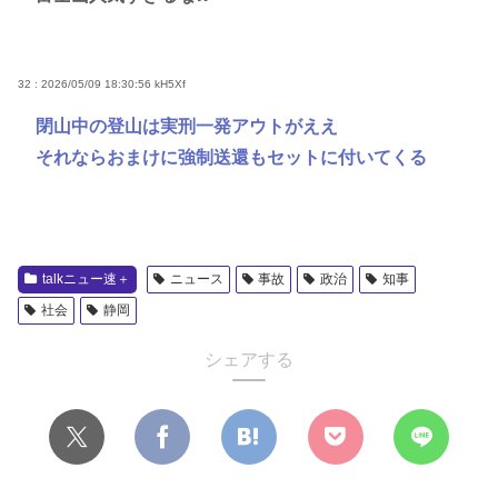
32 : 2026/05/09 18:30:56
kH5Xf
閉山中の登山は実刑一発アウトがええ
それならおまけに強制送還もセットに付いてくる
talkニュー速＋
ニュース
事故
政治
知事
社会
静岡
シェアする