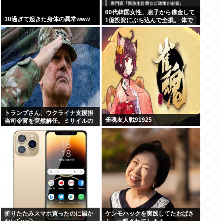
60代韓国女性、息子から借金して
30過ぎて起きた身体の異常www
1億投資にぶち込んで全損。 体で
お金を稼ぎはじめる人も
トランプさん、ウクライナ支援担
雀魂友人戦91925
当司令官を突然解任。ミサイルの
要求があまりにもしつこすぎてブ
チ切れた模様
折りたたみスマホ買ったのに届か
ケンモハックを実践してたおばさ