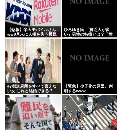
難聴で夫・ペーと「筆談」…自宅全焼から約1年
一番うまい葉っぱがほうれん草という風潮
Powered by livedoor 相互RSS
【悲報】楽天モバイルさん
ひろゆき氏 「貧乏人が多
ww9月末に人権を失う模様
い」男性の特徴とは？「性
www
欲弱い人ってモチベーショ
ンも低いので貧乏人多い」 |
貧乏人は頭悪い人が多い
47都道府県をすべて言えな
【緊急】少子化の原因、判
い女 これと結婚できる？
明するwww