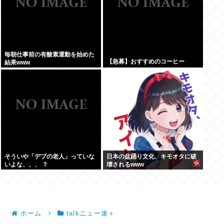
毎朝仕事前の有酸素運動を始めた
【急募】おすすめのコーヒー
結果www
そういや「デブの老人」っていな
日本の盆踊り文化、キモオタに破
いよな、、、 ？
壊されるwww
ホーム
talkニュー速＋