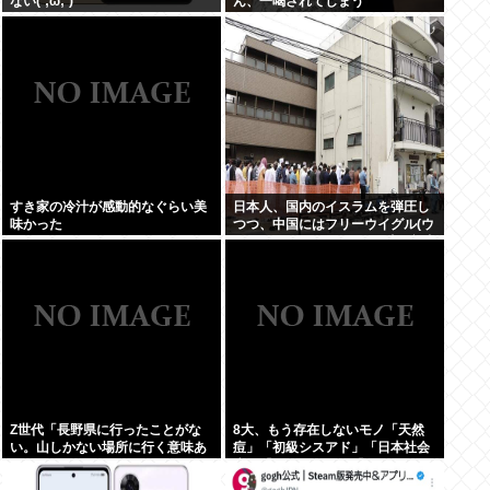
ない(´;ω;`)
ん、一喝されてしまう
すき家の冷汁が感動的なぐらい美
日本人、国内のイスラムを弾圧し
味かった
つつ、中国にはフリーウイグル(ウ
イグルはほぼムスリム)を叫ぶ意味
不明の集団になってしまう
Z世代「長野県に行ったことがな
8大、もう存在しないモノ「天然
い。山しかない場所に行く意味あ
痘」「初級シスアド」「日本社会
る？」←これ
党」「コンパイル」「AmPm」
「ジャスコ」「共立薬科大学」