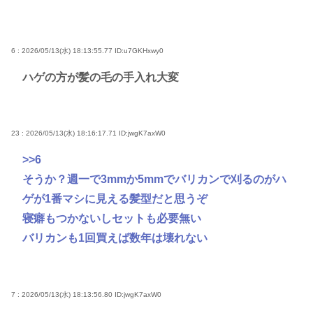
6 : 2026/05/13(水) 18:13:55.77
ID:u7GKHxwy0
ハゲの方が髪の毛の手入れ大変
23 : 2026/05/13(水) 18:16:17.71
ID:jwgK7axW0
>>6
そうか？週一で3mmか5mmでバリカンで刈るのがハ
ゲが1番マシに見える髪型だと思うぞ
寝癖もつかないしセットも必要無い
バリカンも1回買えば数年は壊れない
7 : 2026/05/13(水) 18:13:56.80
ID:jwgK7axW0