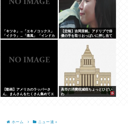
「キツネ」→「エキノコックス」
【悲報】吉岡里帆、アドリブで俳
「イクラ」→「痛風」 「インドカ
優の手を取りおっぱいに押し当て
レー」→「ネパール」みたいな合
る
言葉でしか話せない人いるでし
ょ？
【動画】アメリカのラッパーさ
高市の消費税減税ちょっとひどい
ん、まんさんをたくさん集めてエ
わ
チエチダンスを全裸で踊るMVを撮
ってしまう❤
ホーム
ニュー速＋