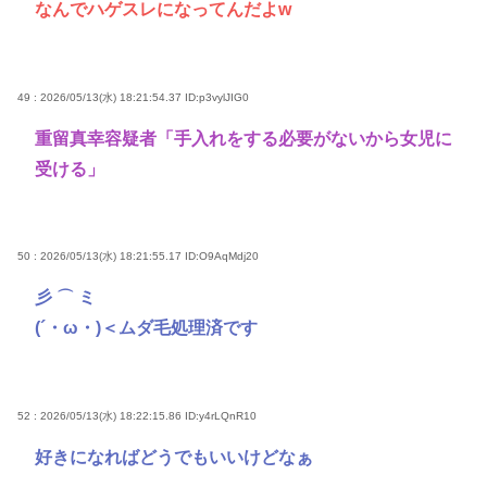
なんでハゲスレになってんだよw
49 : 2026/05/13(水) 18:21:54.37
ID:p3vylJIG0
重留真幸容疑者「手入れをする必要がないから女児に
受ける」
50 : 2026/05/13(水) 18:21:55.17
ID:O9AqMdj20
彡 ⌒ ミ
(´・ω・)＜ムダ毛処理済です
52 : 2026/05/13(水) 18:22:15.86
ID:y4rLQnR10
好きになればどうでもいいけどなぁ