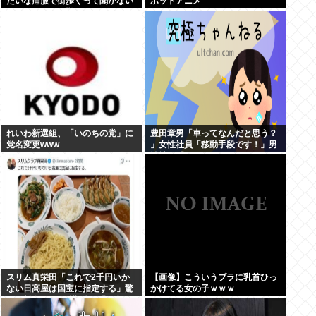
たいな痛服で街歩くって聞かない
ボットアニメ
んやが、ガチで勘弁して欲しい
れいわ新選組、「いのちの党」に
豊田章男「車ってなんだと思う？
党名変更www
」女性社員「移動手段です！」男
性社員「…w」
スリム真栄田「これで2千円いか
【画像】こういうブラに乳首ひっ
ない日高屋は国宝に指定する」驚
かけてる女の子ｗｗｗ
異の料金&量に反響続々「日高屋
恐るべし！」