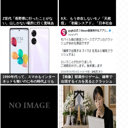
Z世代「長野県に行ったことがな
8大、もう存在しないモノ「天然
い。山しかない場所に行く意味あ
痘」「初級シスアド」「日本社会
る？」←これ
党」「コンパイル」「AmPm」
「ジャスコ」「共立薬科大学」
1990年代って、スマホもインター
【画像】部屋作りゲーム、確率で
ネットも無いのに今の時代よりも
出現するイカを見るとクラッシュ
カッコ良いよな
する不具合が発生ｗｗｗ