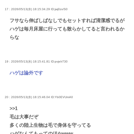
17 : 2026/05/13(水) 18:15:34.29
ID:jwj0zv/S0
フサなら伸ばしぱなしでもセットすれば清潔感でるが
ハゲは毎月床屋に行っても散らかしてると言われるか
らな
19 : 2026/05/13(水) 18:15:41.81
ID:pvjeIr730
ハゲは論外です
20 : 2026/05/13(水) 18:15:46.04
ID:Yb0EVUmA0
>>1
毛は大事だぞ
多くの陸上生物は毛で身体を守ってる
ハゲなんてもってのほかwww