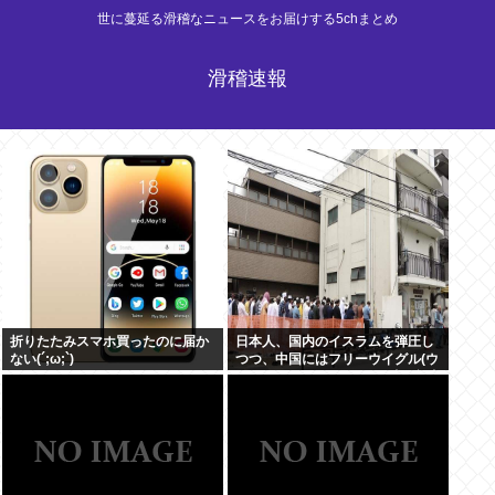
世に蔓延る滑稽なニュースをお届けする5chまとめ
滑稽速報
折りたたみスマホ買ったのに届か
日本人、国内のイスラムを弾圧し
ない(´;ω;`)
つつ、中国にはフリーウイグル(ウ
イグルはほぼムスリム)を叫ぶ意味
不明の集団になってしまう