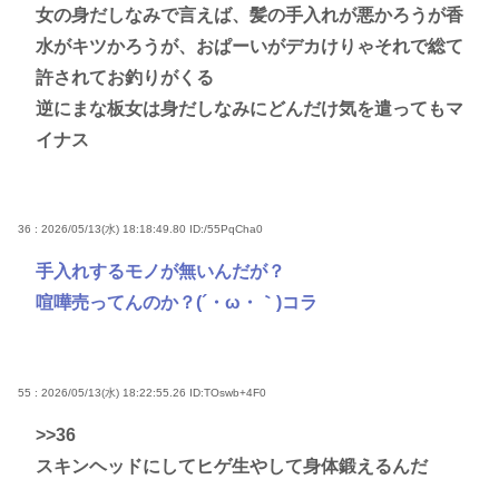
女の身だしなみで言えば、髪の手入れが悪かろうが香
水がキツかろうが、おぱーいがデカけりゃそれで総て
許されてお釣りがくる
逆にまな板女は身だしなみにどんだけ気を遣ってもマ
イナス
36 : 2026/05/13(水) 18:18:49.80
ID:/55PqCha0
手入れするモノが無いんだが？
喧嘩売ってんのか？(´・ω・｀)コラ
55 : 2026/05/13(水) 18:22:55.26
ID:TOswb+4F0
>>36
スキンヘッドにしてヒゲ生やして身体鍛えるんだ