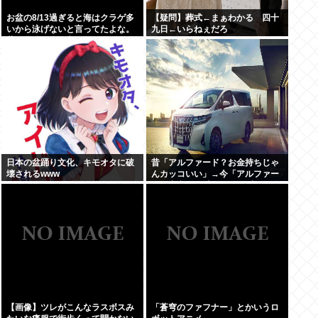
お盆の8/13過ぎると海はクラゲ多
【疑問】葬式←まぁわかる 四十
いから泳げないと言ってたよな。
九日←いらねぇだろ
昔お盆過ぎると寒くなっていたし
日本の盆踊り文化、キモオタに破
昔「アルファード？お金持ちじゃ
壊されるwww
んカッコいい」→今「アルファー
ド？中卒DQN専用イキり残クレカ
ーじゃんwww」
【画像】ツレがこんなラスボスみ
「蒼穹のファフナー」とかいうロ