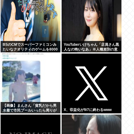
BSのCMでスーパーファミコンみ
YouTuberいけちゃん「店員さん黒
たいなクオリティのゲームを8000
人なの怖いなあ」※人種差別の意
円ぐらいで売ってるでしょ
図はありません
【画像】まんさん「貧乳だから男
X、収益化が9/7に終わるwww
水着で市民プールいったら周りが
コソコソしだしてやばいwww」5
万いいね