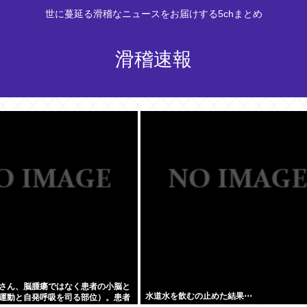
世に蔓延る滑稽なニュースをお届けする5chまとめ
滑稽速報
さん、脳腫瘍ではなく患者の小脳と
水道水を飲むの止めた結果⋯
運動と自発呼吸を司る部位）。患者