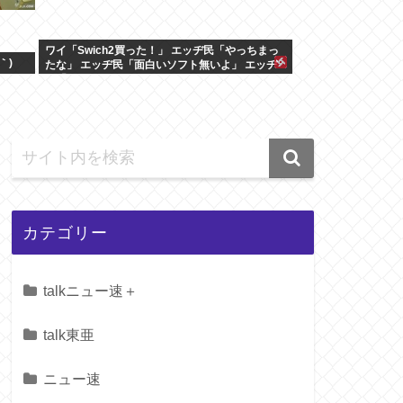
ワイ「Swich2買った！」 エッヂ民「やっちまっ
｀)
たな」 エッヂ民「面白いソフト無いよ」 エッヂ
民「まだ開けてない」
カテゴリー
talkニュー速＋
talk東亜
ニュー速