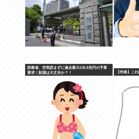
防衛省、空気読まずに過去最大の8.9兆円の予算
【作曲】これ
要求！財源は大丈夫か？！