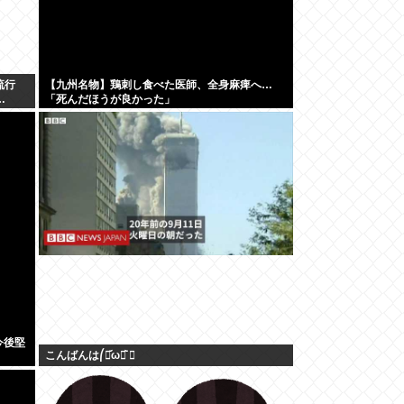
流行
【九州名物】鶏刺し食べた医師、全身麻痺へ…
…
「死んだほうが良かった」
今後堅
こんばんは⎛・᷄ω・᷅ ⎞