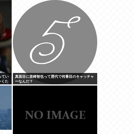
想:+4.2%、9月利下げか
ってい
真面目に里崎智也って歴代で何番目のキャッチャ
いくた
ーなんだ？