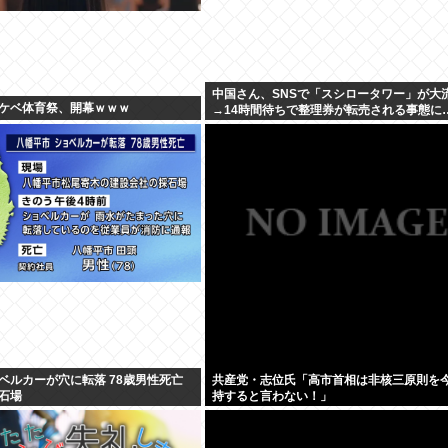
中国さん、SNSで「スシロータワー」が大
ケベ体育祭、開幕ｗｗｗ
→14時間待ちで整理券が転売される事態に
ベルカーが穴に転落 78歳男性死亡
共産党・志位氏「高市首相は非核三原則を
石場
持すると言わない！」