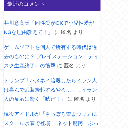
最近のコメント
井川意高氏「同性愛がOKで小児性愛が
NGな理由教えて！」
に
匿名
より
ゲームソフトを個人で所有する時代は過
去のものに？ プレイステーション「ディ
スク生産終了」の衝撃
に
匿名
より
トランプ「ハメネイ暗殺したらイラン人
は喜んで武装蜂起するやろ…」→イラン
人の反応に驚く「嘘だ！」
に
匿名
より
現役アイドルが『さっぽろ雪まつり』に
スクール水着で登場！ ネット驚愕「ぶっ