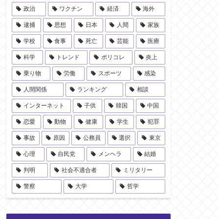
政治
ワクチン
経済
海外
逮捕
思想
日本
人間
家族
学校
食事
死亡
芸能
医療
科学
トレンド
ポリコレ
炎上
乗り物
労働
スポーツ
感染
人間関係
ランキング
相談
インターネット
子供
韓国
中国
恋愛
動物
健康
学生
犯罪
事故
原因
公務員
選択
東京
心理
自民党
メンヘラ
結婚
判明
社会不適合者
ミリタリー
警察
大学
哲学