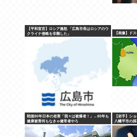
【平和宣言】ロシア激怒 「広島市長はロシアのウ
【画像】ドス
クライナ侵略を非難した」
戦後80年日本の老害「我々は被爆者！」←80年も
【岩手】ショ
健康被害何もなきゃ健常者やろ
八幡平市の採