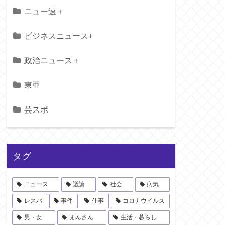
ニュー速＋
ビジネスニュース+
政治ニュース＋
東亜
芸スポ
タグ
ニュース
議論
社会
病気
レスバ
事件
仕事
コロナウイルス
男・女
まんさん
生活・暮らし