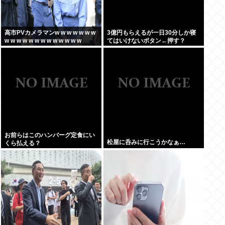
高市PVカメラマンw w w w w w w
3億円もらえるが一日30分しか寝
w w w w w w w w w w w w w
てはいけないボタン←押す？
お前らはこのハンバーグ定食にい
松屋に呑みに行こうかなぁ…
くら払える？