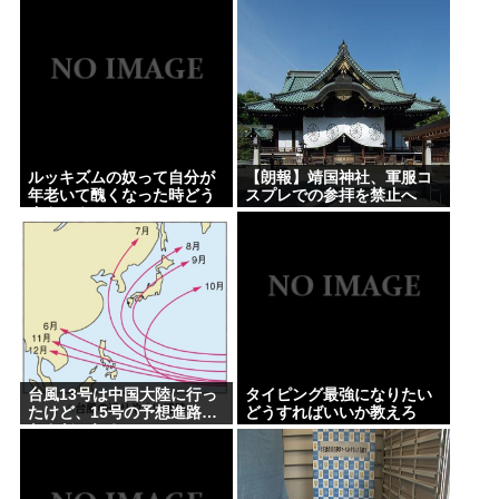
台風13号は中国大陸に行ったけど、15号の予想進
路…なんだこれ？ [8/8]
タイピング最強になりたいどうすればいいか教えろ
【共産党】募金中に中指がメガネに当たった？物理
的に不可能と大爆笑
ルッキズムの奴って自分が
【朗報】靖国神社、軍服コ
【悲報】グエン、またまたまたまたまたまた逮捕
年老いて醜くなった時どう
スプレでの参拝を禁止へ
すんの？
www
www
誰かワンウェイネジってやつの外し方教えて
【緊急】少子化の原因、判明するwww
誰でもできる仕事してるやつって死にたくならん
の？
なして君ら「テスラ」買わないの？モデル3なら300
台風13号は中国大陸に行っ
タイピング最強になりたい
たけど、15号の予想進路…
どうすればいいか教えろ
万程度で買える.コスパ最強車がここにあるのに
なんだこれ？ [8/8]
Powered by livedoor 相互RSS