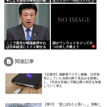
車による無差別報復型の衝
生シンガー・tuki. ハワイで
突事件が発生、7人死亡9人
素顔以外ほぼ全部出し 「隠
負傷
しきれない美貌」とSNSざ
わつく
ここで高市が靖国参拝すれ
誰かワンウェイネジってや
ば日本経済にトドメ刺せる
つの外し方教えて
よな
関連記事
【広島市】高齢者ワクチン接種、10月初
旬としていた当初の終了見込みを前倒し
し、7月末を目途に可能な限り対応を加速
していく考え
【香川】「母にばれたと思い…」 母親に