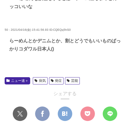
ッコいいな
50 : 2021/04/16(金) 15:41:56.93
ID:CQEQq5hS0
らーめんとかデニムとか、割とどうでもいいものばっ
かりコダワル日本人()
ニュー速＋
病気
発症
芸能
シェアする