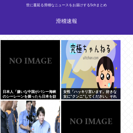
世に蔓延る滑稽なニュースをお届けする5chまとめ
滑稽速報
日本人「嫌いな中国がバシー海峡
女性「ハッキリ言います。好きな
のシーレーンを握ったら日本を妨
女に"クンニ"してください。それ
害するに違いない、だから台湾支
だけで惚れます」
援だムキー」つまりそういうこと
でしょ