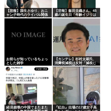
【悲報】国生さゆり、おニ
【悲報】飯田圭織さん、45
ャン子時代のライバル関係
歳の誕生日「年齢イジリは
を語る 伊達みきおが「た
ほどほどにね」
とえば誰です？」と直球質
問
お前らが知っているちょっ
【カンテレ】杉村太蔵氏、
とした雑学
消費税減税は反対「減税じ
ゃなくて、現金給付を」
経済崩壊の中国でまたまた
『紅白』出場の17歳女子高