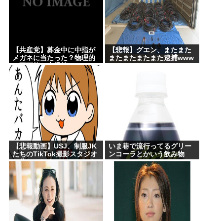
【共産党】募金中に中指が
【悲報】グエン、またまた
メガネに当たった？物理的
またまたまたまた逮捕www
に不可能と大爆笑
【悲報動画】USJ、制服JK
いま巷で流行ってるグリー
たちのTikTok撮影スタジオ
ンコーラとかいう飲み物
と化してしまいシュールす
www
ぎる光景が広がるｗｗｗ
【Pickup08083030】