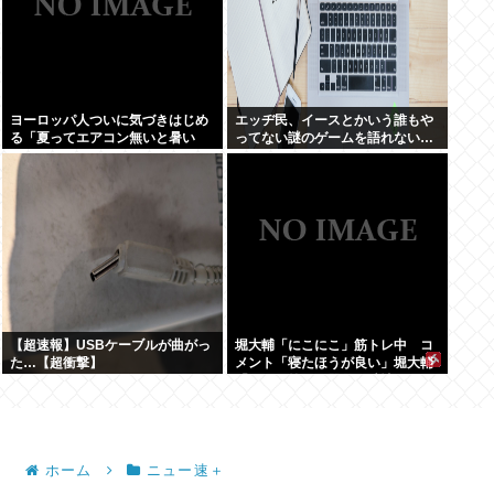
ヨーロッパ人ついに気づきはじめ
エッヂ民、イースとかいう誰もや
る「夏ってエアコン無いと暑い
ってない謎のゲームを語れない…
わ」
【超速報】USBケーブルが曲がっ
堀大輔「にこにこ」筋トレ中 コ
た…【超衝撃】
メント「寝たほうが良い」堀大輔
「！！」筋トレ器具を破壊
ホーム
ニュー速＋