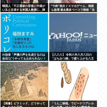
韓国人「不正選挙の背後に中国が
“サ終”相次ぐスマホゲーム、倒産
いると主張する米国人教授に、韓
も急増 過去最多ペースで推移「当
国ネット民が困惑」
たれば一攫千金」過去の時代に
AI信者「声優の声を生成するのは
【八八八】 令和八年八月八日の
合法!どうやっても止められない！
「はちみつ婚」で盛り上がる八王
キャキャ」法務省「普通に権利侵
子市や八戸市など「八」の付く自
害っす」
治体たち…日本の航空機の父・二
宮忠八ゆかりの八幡浜市と八幡市
は共同でイベント開催
【画像】ピラミッド、どうやって
「うんこ移植」でピーナツアレル