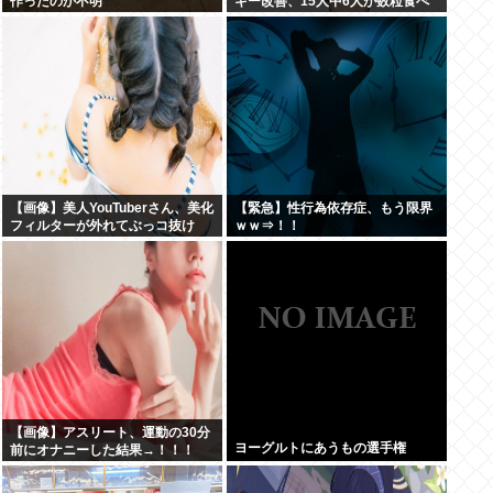
作ったのか不明
ギー改善、15人中6人が数粒食べ
られるように
【画像】美人YouTuberさん、美化
【緊急】性行為依存症、もう限界
フィルターが外れてぶっコ抜け
ｗｗ⇒！！
www
【画像】アスリート、運動の30分
ヨーグルトにあうもの選手権
前にオナニーした結果→！！！