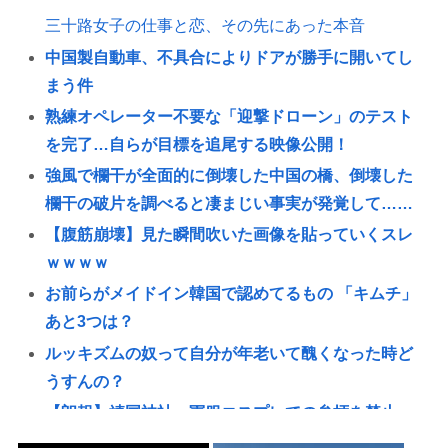
三十路女子の仕事と恋、その先にあった本音
中国製自動車、不具合によりドアが勝手に開いてし
まう件
熟練オペレーター不要な「迎撃ドローン」のテスト
を完了…自らが目標を追尾する映像公開！
強風で欄干が全面的に倒壊した中国の橋、倒壊した
欄干の破片を調べると凄まじい事実が発覚して……
【腹筋崩壊】見た瞬間吹いた画像を貼っていくスレ
ｗｗｗｗ
お前らがメイドイン韓国で認めてるもの 「キムチ」
あと3つは？
ルッキズムの奴って自分が年老いて醜くなった時ど
うすんの？
【朗報】靖国神社、軍服コスプレでの参拝を禁止へ
www