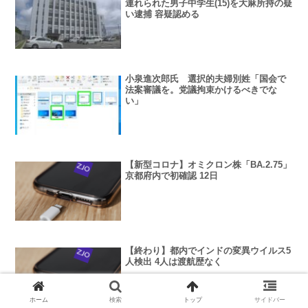
連れられた男子中学生(15)を大麻所持の疑
い逮捕 容疑認める
小泉進次郎氏 選択的夫婦別姓「国会で
法案審議を。党議拘束かけるべきでな
い」
【新型コロナ】オミクロン株「BA.2.75」
京都府内で初確認 12日
【終わり】都内でインドの変異ウイルス5
人検出 4人は渡航歴なく
ホーム
検索
トップ
サイドバー