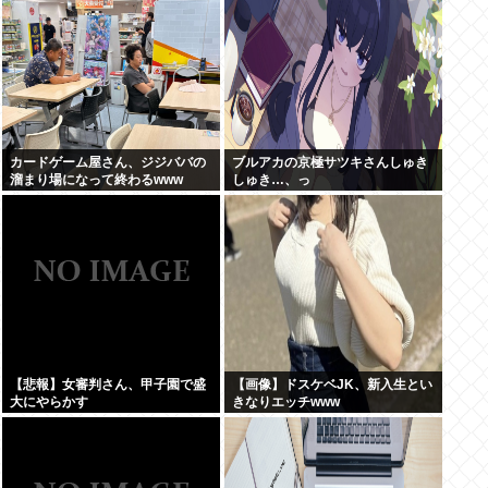
カードゲーム屋さん、ジジババの
ブルアカの京極サツキさんしゅき
溜まり場になって終わるwww
しゅき…、っ
【悲報】女審判さん、甲子園で盛
【画像】ドスケベJK、新入生とい
大にやらかす
きなりエッチwww