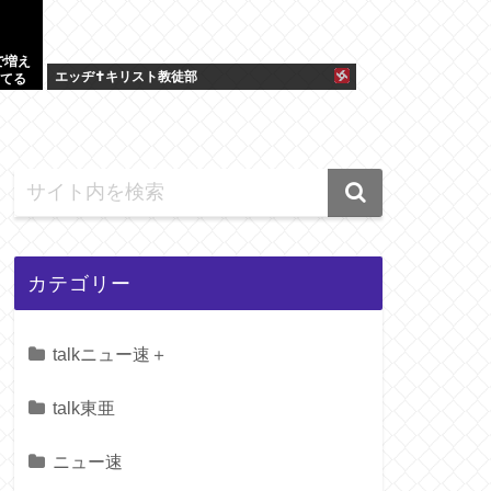
で増え
エッヂ✝️キリスト教徒部
してる
カテゴリー
talkニュー速＋
talk東亜
ニュー速