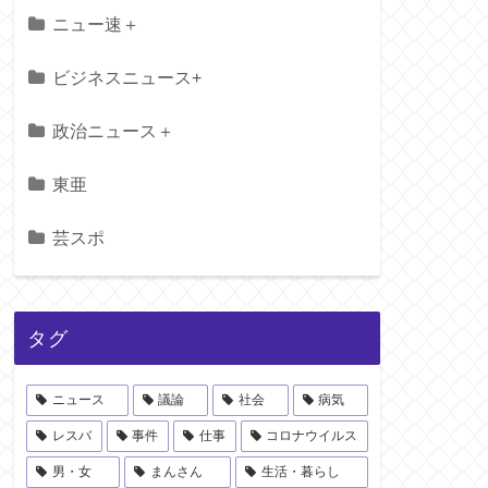
ニュー速＋
ビジネスニュース+
政治ニュース＋
東亜
芸スポ
タグ
ニュース
議論
社会
病気
レスバ
事件
仕事
コロナウイルス
男・女
まんさん
生活・暮らし