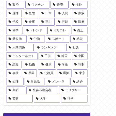
政治
ワクチン
経済
海外
逮捕
思想
日本
人間
家族
学校
食事
死亡
芸能
医療
科学
トレンド
ポリコレ
炎上
乗り物
労働
スポーツ
感染
人間関係
ランキング
相談
インターネット
子供
韓国
中国
恋愛
動物
健康
学生
犯罪
事故
原因
公務員
選択
東京
心理
自民党
メンヘラ
結婚
判明
社会不適合者
ミリタリー
警察
大学
哲学