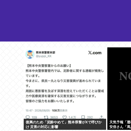
復興のため「泥酔やめて」熊本県警がXで呼びか
天気予報「暦
け 災害の対応に影響
安倍さん「馬