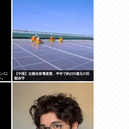
盾を広報を直撃
にバニ
【中国】太陽光発電産業、半年で約200億元の巨
か」
額赤字