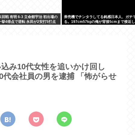
回戦 有明 6-3 立命館宇治 初出場の
券売機でチンタラしてる鈍感日本人、ガチ
一挙4得点で逆転 永田が2安打5打点
る。197cm57kgの俺が背後5cmまで接近
のに急ぎもしない件。
い込み10代女性を追いかけ回し
0代会社員の男を逮捕 「怖がらせ