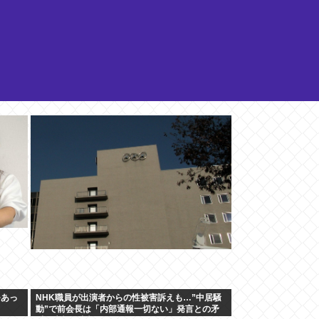
~あっ
NHK職員が出演者からの性被害訴えも…”中居騒
動”で前会長は「内部通報一切ない」発言との矛