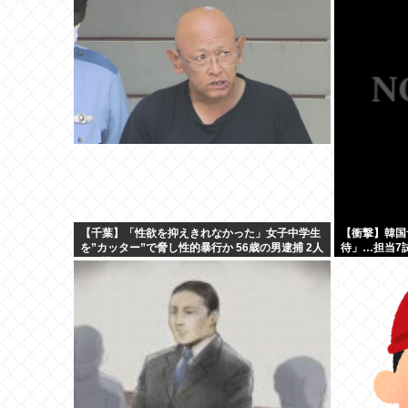
【千葉】「性欲を抑えきれなかった」女子中学生
【衝撃】韓国
を”カッター”で脅し性的暴行か 56歳の男逮捕 2人
待」…担当7
に面識なし