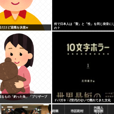
何で日本人は「聖」と「性」を同じ発音に
目だけど退職を決意w
の？
困るもの「釣った魚」「プリザーブ
ドパガキ・Z世代のせいで廃れてきた文化