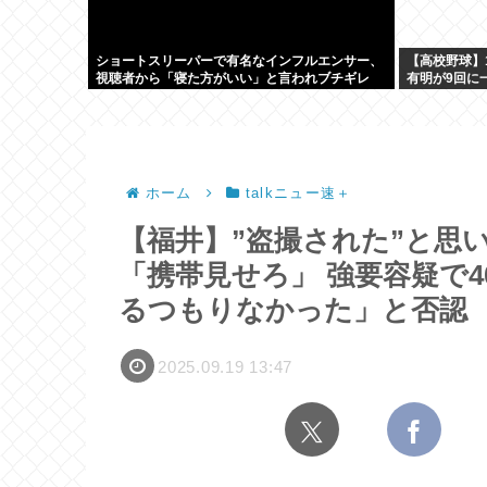
ショートスリーパーで有名なインフルエンサー、
【高校野球】1
視聴者から「寝た方がいい」と言われブチギレ
有明が9回に
ホーム
talkニュー速＋
【福井】”盗撮された”と思
「携帯見せろ」 強要容疑で4
るつもりなかった」と否認
2025.09.19 13:47