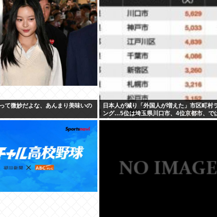
って微妙だよな、あんまり美味いの
日本人が減り「外国人が増えた」市区町村
ング…5位は埼玉県川口市、4位京都市、で
プ3は？