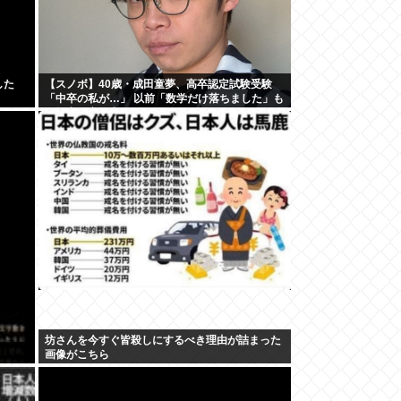
した
【スノボ】40歳・成田童夢、高卒認定試験受験
「中卒の私が…」 以前「数学だけ落ちました」も
AI採点で高得点
坊さんを今すぐ皆殺しにするべき理由が詰まった
画像がこちら