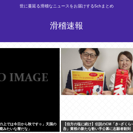
世に蔓延る滑稽なニュースをお届けする5chまとめ
滑稽速報
の上では今日から秋です☺」天国の
【伯方の塩に続け】伝説のCM「き~ざくら
鹿みたいな暦だな」
呑」黄桜の新たな歌い手公募に志願者殺到