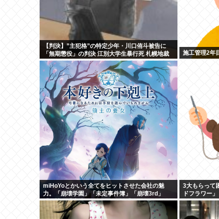
【判決】”主犯格”の特定少年・川口侑斗被告に
施工管理2年
「無期懲役」の判決 江別大学生暴行死 札幌地裁
miHoYoとかいう全てをヒットさせた会社の魅
3大もらって
力。「崩壊学園」「未定事件簿」「崩壊3rd」
ドフラワー」
「原神」「崩壊スターレイル」「ゼンゼロ」