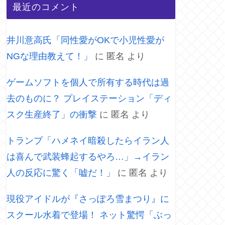
最近のコメント
井川意高氏「同性愛がOKで小児性愛が
NGな理由教えて！」
に
匿名
より
ゲームソフトを個人で所有する時代は過
去のものに？ プレイステーション「ディ
スク生産終了」の衝撃
に
匿名
より
トランプ「ハメネイ暗殺したらイラン人
は喜んで武装蜂起するやろ…」→イラン
人の反応に驚く「嘘だ！」
に
匿名
より
現役アイドルが『さっぽろ雪まつり』に
スクール水着で登場！ ネット驚愕「ぶっ