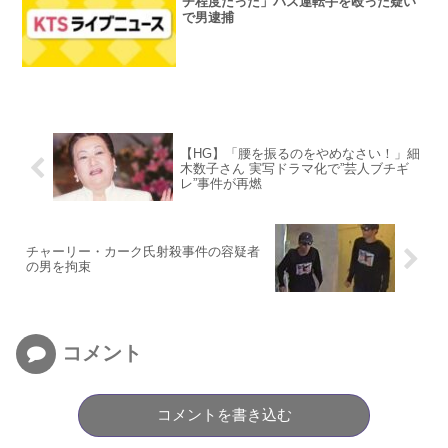
チ程度だった」バス運転手を殴った疑い
で男逮捕
【HG】「腰を振るのをやめなさい！」細
木数子さん 実写ドラマ化で”芸人ブチギ
レ”事件が再燃
チャーリー・カーク氏射殺事件の容疑者
の男を拘束
コメント
コメントを書き込む