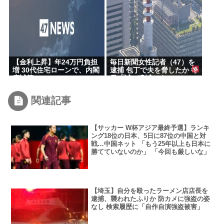
った理由
【金利上昇】年24万円負担
毎日新聞女性記者（47）を
増 30代住宅ローンで、内閣
逮捕 包丁で夫を脅したか 毎
府試算
日「誠に遺憾です」
関連記事
【サッカー W杯アジア最終予選】ランキ
ング18位の日本、5日に87位の中国と対
戦…中国ネット 「もう25年以上も日本に
勝てていないのか」 「今回も厳しいな」
【埼玉】自分を殴ったラーメン店店長を
逮捕、襲われたふりか 防カメに強盗の姿
なし 検索履歴に「自作自演強盗被害」