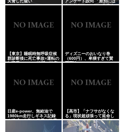
夫脅した疑い
アンケート設問 「差別には
あたらない」として公表す
る方針を決定 三重県
【東京】睡眠時無呼吸症候
ディズニーのおいなり巻
群診断後に死亡事故=運転の
（600円）、卑猥すぎて賛
無職男（34）、独断で治療
否両論www
中断-危険運転致死罪適用も
日産e-power、無給油で
【高市】「ナフサがなくな
1980km走行しギネス記録
る」現状超頑張って延命し
を達成、無駄な発電や送電
てるだけでどんどん不足し
ロスなくEVよりエコを証明
てる状況は改善してないの
にもうナフサあることにな