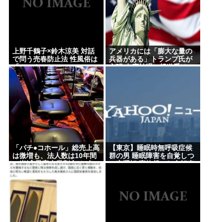
ディズニーのおいなり巻（600円）、卑猥すぎて賛否
両論www
日産e-power、無給油で1980km走行しギネス記録を
上野千鶴子×鈴木涼美 対話
アメリカには「膨大な量の
達成、無駄な発電や送電ロスなくEVよりエコを証明
で問う売春防止法 性風俗は
兵器がある」トランプ氏が
「ワーク」か
主張 在庫枯渇の報道受け
【高市】「ナフサがなくなる」現状超頑張って延命
してるだけでどんどん不足してる状況は改善してな
いのにもうナフサあることになった理由
【速報】イオン熊本の爆心地に“マップにない部
屋” 店員らが語った爆発直前の様子
【悲報】みいちゃん作者「みいちゃん母は障害者な
「パチ●コホール」総売上高
【東京】睡眠時無呼吸症候
は微増も、法人数は10年間
群の男 睡眠障害を自覚しつ
ので自分が殺したと思い込んで自白しました」←な
で半減 黒字企業割合は5年
つ車運転 事故起こし自転車
にこれ
ぶりに7割超え
の女性に重傷負わせ…「厳
重処分」意見つけ書類送検
ジャンプストアで大量注文→キャンセルを繰り返し
た女を逮捕 「注文で欲求が満たされた」総額43億円
ジョジョってネットでジョジョ立ちが話題になり始