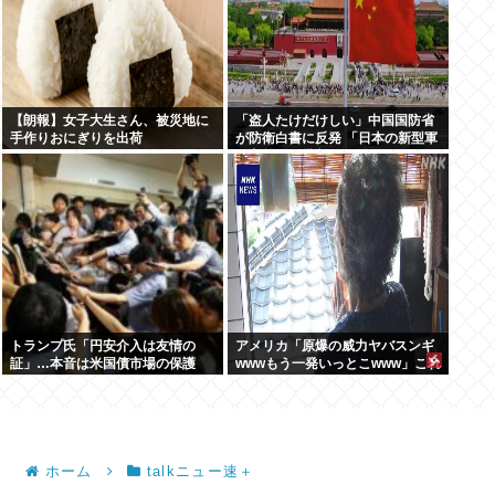
【朗報】女子大生さん、被災地に
「盗人たけだけしい」中国国防省
手作りおにぎりを出荷
が防衛白書に反発 「日本の新型軍
国主義」と批判
トランプ氏「円安介入は友情の
アメリカ「原爆の威力ヤバスンギ
証」…本音は米国債市場の保護
wwwもう一発いっとこwww」これ
ちょっとやりすぎだろ
ホーム
talkニュー速＋