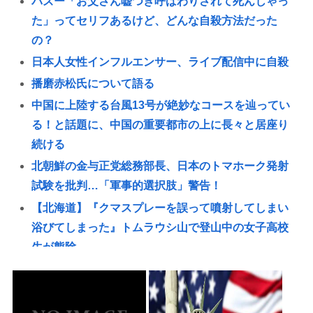
パズー「お父さん嘘つき呼ばわりされて死んじゃっ
た」ってセリフあるけど、どんな自殺方法だった
の？
日本人女性インフルエンサー、ライブ配信中に自殺
播磨赤松氏について語る
中国に上陸する台風13号が絶妙なコースを辿ってい
る！と話題に、中国の重要都市の上に長々と居座り
続ける
北朝鮮の金与正党総務部長、日本のトマホーク発射
試験を批判…「軍事的選択肢」警告！
【北海道】『クマスプレーを誤って噴射してしまい
浴びてしまった』トムラウシ山で登山中の女子高校
生が熊除
【東京】睡眠時無呼吸症候群診断後に死亡事故=運転
の無職男（34）、独断で治療中断-危険運転致死罪適
用も