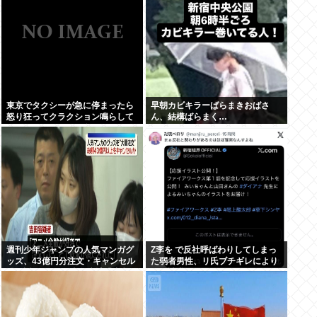
東京でタクシーが急に停まったら
早朝カビキラーばらまきおばさ
怒り狂ってクラクション鳴らして
ん、結構ばらまく…
るやつ、だいたい田舎ナンバー
www
週刊少年ジャンプの人気マンガグ
Z李を で反社呼ばわりしてしまっ
ッズ、43億円分注文・キャンセル
た弱者男性、リ氏ブチギレにより
繰り返したか 32歳女逮捕「注文し
開示請求へ
たことで欲求が満たされた」