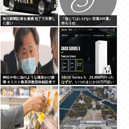
毎日新聞記者を逮捕 包丁で夫脅し
「信じてはいけない言葉100選」
た疑い
作ろうぜ
神社や寺に油のような液体かけ損
XBOX Series S、29,980円だった
壊 キリスト教系宗教団体創設者で
はずが、いつのまにか10万円近い
医師の金山昌秀に懲役1年6か月、
価格に
執行猶予3年の判決