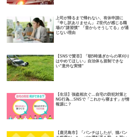
上司が帰るまで帰れない、有休申請に
「申し訳ありません」 Z世代が感じる職
場の”謎習慣” 「昔からそうしてる」が通
じない理由
【SNSで賛否】「朝5時過ぎからの草刈り
はやめてほしい」自治体も規制できな
い”意外な実情”
【生活】強盗相次ぐ…自宅の防犯対策と
NG行為…SNSで「これから寝ます」が情
報源に？
【鹿児島市】「パンチはしたが、猫パン