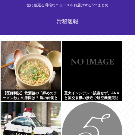
世に蔓延る滑稽なニュースをお届けする5chまとめ
滑稽速報
【医師解説】飲酒後の「締めのラ
重大インシデント該当せず、ANA
ーメン欲」の原因は？ 脳の錯覚と
と国交省機の接近で航空機衝突防
真実
止装置（TCAS）の警報が作動し
たトラブル、羽田空港沖、全日空
に通知