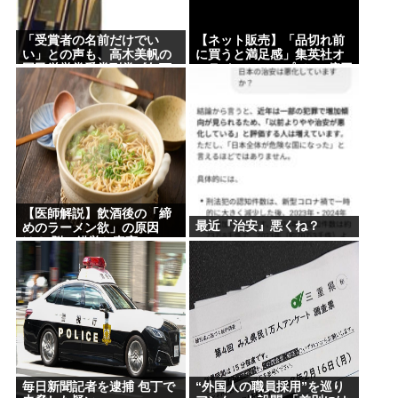
めた2000年代初頭くらいから急にすげえ人気作品扱
いになったよな
「受賞者の名前だけでい
【ネット販売】「品切れ前
い」との声も、高木美帆の
に買うと満足感」集英社オ
東京都の最低賃金1280円に引き上げへ…54円アッ
国民栄誉賞受賞副賞《包丁
ンラインショップで”43億円
10本》に”高市総理の名前も
分”キャンセルか 200超のメ
プ、10月1日にも適用
刻印”
ールアカウント使い大量注
文 32歳女を逮捕
Powered by livedoor 相互RSS
【医師解説】飲酒後の「締
最近『治安』悪くね？
めのラーメン欲」の原因
は？ 脳の錯覚と真実
毎日新聞記者を逮捕 包丁で
“外国人の職員採用”を巡り