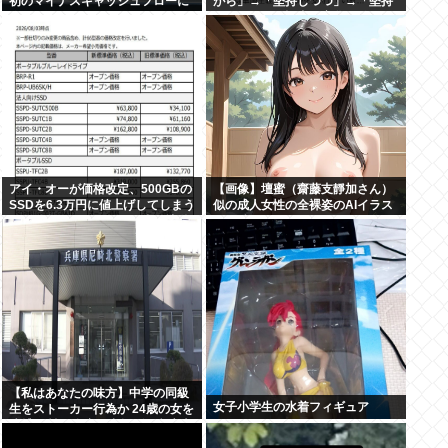
初のマイナスキャッシュフローに
がら」→「堅持しつつ」→「堅持
陥る
しており」。記者が変化を発見し
追及
アイ・オーが価格改定、500GBの
【画像】壇蜜（齋藤支靜加さん）
SSDを6.3万円に値上げしてしまう
似の成人女性の全裸姿のAIイラス
元の値段3.4万からほぼ2倍の地獄
トを貼るぞ！おぱーい！おへそ！
へ
マン毛！【秋田県出身】
【私はあなたの味方】中学の同級
女子小学生の水着フィギュア
生をストーカー行為か 24歳の女を
逮捕 男性の自宅に唐揚げや文庫本
など繰り返し届ける / 兵庫県