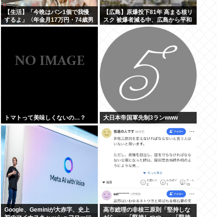
【生活】「今晩はパン1個で我慢
【広島】原爆投下81年 高まる核リ
するよ」〈年金月17万円・74歳男
スク 被爆者減る中、広島から平和
性〉物価高で変わった当たり前の
訴え
食卓…「1食抜けば、数百円は使
わずに済む」
トマトって美味しくないの…？
大日本帝国軍先制3ランwww
Google、Geminiが大赤字、史上
高市総理の非核三原則「堅持しな