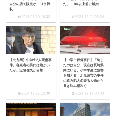
自分の店で販売か…61台押
た」…1年以上前に離婚
収
2025.05.10 16:32
2024.12.22 09:34
【北九州】中学生2人死傷事
【中学生殺傷事件】「刺し
件、容疑者の男には娘がい
たのは自分、現在は長崎県
たか…近隣住民が目撃
内にいる。小中学生に危害
を加える」北九州市の事件
に絡み犯人名乗る人物から
書き込み相次ぐ
2024.12.21 12:38
2024.12.19 00:33