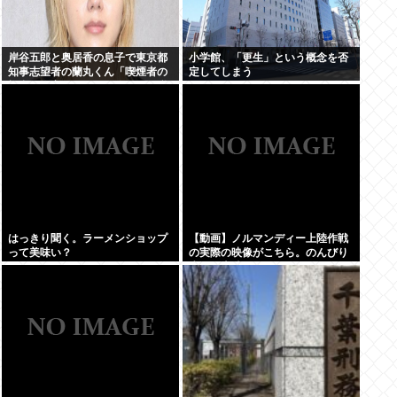
岸谷五郎と奥居香の息子で東京都
小学館、「更生」という概念を否
知事志望者の蘭丸くん「喫煙者の
定してしまう
権利が侵害されてる。俺たちの税
金で喫煙所を作ってください」
はっきり聞く。ラーメンショップ
【動画】ノルマンディー上陸作戦
って美味い？
の実際の映像がこちら。のんびり
歩いて上陸してるんだがもしかし
てプライベートライアンって嘘？