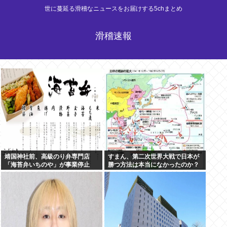
世に蔓延る滑稽なニュースをお届けする5chまとめ
滑稽速報
靖国神社前、高級のり弁専門店
すまん、第二次世界大戦で日本が
「海苔弁いちのや」が事業停止
勝つ方法は本当になかったのか？