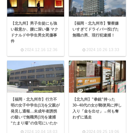
【北九州】男子生徒にも強
【福岡・北九州市】警察嫌
い殺意か、腰に深い傷 マク
いすぎてドライバー投げた
ドナルド中学生男女死傷事
無職の男、現行犯逮捕！
件
2024.12.16 12:36
2024.10.26 13:33
【福岡・北九州市】行方不
【北九州】”拳銃”持った
明の女子中学生(13)を父親が
30~40代の女が郵便局に押し
発見し通報…未成年者誘拐
入り「金を出せ」→何も奪
の疑いで無職男(19)を逮捕
わずに逃走
“たまり場”の住宅にいたか
2024.10.04 18:03
2024.09.25 19:06