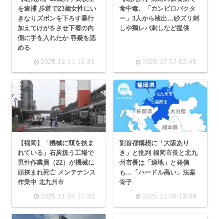
を逮捕 歩道で23歳女性にい
食中毒、「カンピロバクタ
きなりズボンを下ろす暴行
ー」3人から検出…砂ズリ刺
加えてけがをさせ下着の内
しや鶏レバ刺しなど提供
側に手を入れたか 容疑を認
める
2025.12.11 16:31
2025.12.02 02:45
【福岡】「機械に頭を挟ま
副首都構想に「大阪あり
れている」石炭扱う工場で
き」と批判 福岡市長と北九
男性作業員（22）が機械に
州市長は「適地」と発信
頭挟まれ死亡 メンテナンス
も…「ハードル高い」法案
作業中 北九州市
骨子
2025.11.09 15:32
2025.11.08 13:48