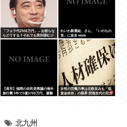
「フェラ代2500万円」←お前らな
れいわ新選組、さん、「いのちの
らどうする？それでも実刑望むジ
党」に改名 www
ャングルポケット斎藤求刑7年
【高市】福岡の自民党県議の海外
女性の労働力率は北欧並みも「低
旅行費 5年で3億3700万円。避難
賃金依存」の限界 団塊世代の完全
所で使えるテント 1個2万円。
引退で、企業が迫られる”最後の選
択”
北九州