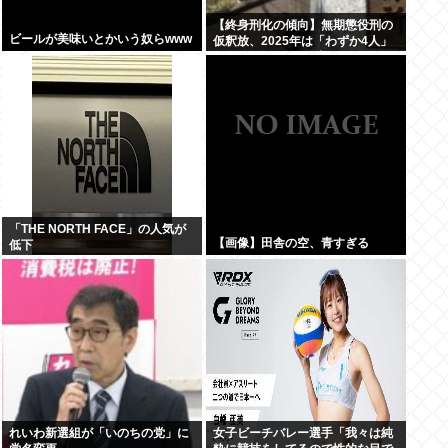
【終身刑化の傾向】無期懲役刑の
ビールが美味いとかいう奴らwww
仮釈放、2025年は「わずか4人」
2024年は32人が獄中死
「THE NORTH FACE」の人気が
【画像】田舎の空、青すぎる
低下
れいわ新選組が「いのちの党」に
女子ビーチバレー選手「我々は純