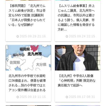
【移民問題】「北九州でム
【ムスリム給食事案】井上
スリム給食が決定」市は否
じゅんこ議員、北九州市へ
定もSNSで拡散 抗議殺到
の抗議は、市民以外は避け
「日本人が我慢させられて
るよう請う。個人見解、市
いる」なぜ誤解が
に確認した情報を発信する
方針…
2025.09.29 21:16
2025.09.24 22:15
北九州市の中学校で水道蛇
【北九州】中学生2人殺傷
口36個盗まれ、便器を破壊
「心神耗弱」判断 限定的な
される…別の小学校ではエ
責任能力で起訴へ
アコン室外機12台盗まれる
2025.09.19 11:16
2025.09.17 08:31