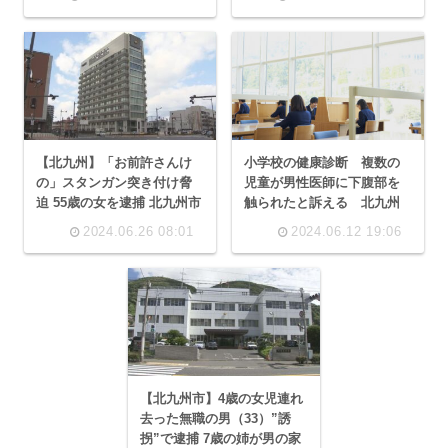
【北九州】「お前許さんけ
小学校の健康診断 複数の
の」スタンガン突き付け脅
児童が男性医師に下腹部を
迫 55歳の女を逮捕 北九州市
触られたと訴える 北九州
2024.06.26 08:01
2024.06.12 19:06
【北九州市】4歳の女児連れ
去った無職の男（33）”誘
拐”で逮捕 7歳の姉が男の家