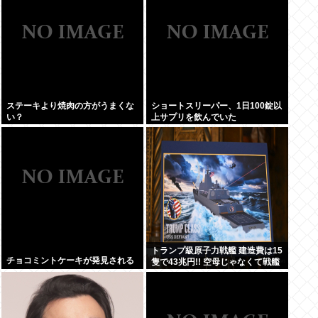
ステーキより焼肉の方がうまくな
ショートスリーパー、1日100錠以
い？
上サプリを飲んでいた
トランプ級原子力戦艦 建造費は15
チョコミントケーキが発見される
隻で43兆円!! 空母じゃなくて戦艦
なんか?