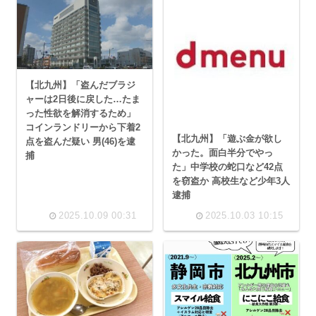
【北九州】「盗んだブラジ
ャーは2日後に戻した…たま
った性欲を解消するため」
コインランドリーから下着2
【北九州】「遊ぶ金が欲し
点を盗んだ疑い 男(46)を逮
かった。面白半分でやっ
捕
た」中学校の蛇口など42点
を窃盗か 高校生など少年3人
逮捕
2025.10.09 00:31
2025.10.03 10:15