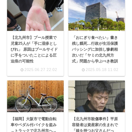
【北九州市】プール授業で
「おにぎり食べたい」書き
児童25人が「手に湿疹とし
残し餓死…行政が生活保護
びれ」 原因はプールサイド
バッシングに加担し惨劇相
に手をついたことによる圧
次いだ「ヤミの北九州方
迫痕の可能性
式」問題から学ぶべき教訓
2025.06.27 22:02
2025.05.18 11:02
【福岡】大阪市で電動自転
【北九州市殺傷事件】平原
車やペダル付バイクを盗み
容疑者は資産家の生まれで
→トラックで北九州市へ→
「娘を持つお父さんだっ