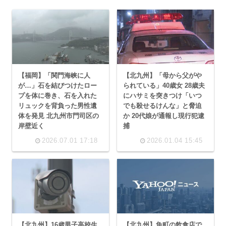
【福岡】「関門海峡に人
【北九州】「母から父がや
が…」石を結びつけたロー
られている」40歳女 28歳夫
プを体に巻き、石を入れた
にハサミを突きつけ「いつ
リュックを背負った男性遺
でも殺せるけんな」と脅迫
体を発見 北九州市門司区の
か 20代娘が通報し現行犯逮
岸壁近く
捕
2026.07.01 17:18
2026.01.04 15:45
【北九州】16歳男子高校生
【北九州】魚町の飲食店で